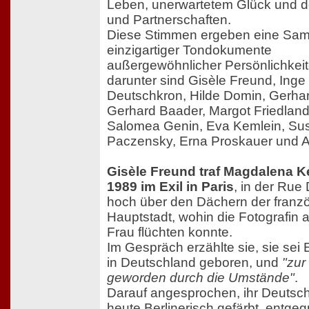
Leben, unerwartetem Glück und d
und Partnerschaften.
Diese Stimmen ergeben eine Sa
einzigartiger Tondokumente
außergewöhnlicher Persönlichkeit
darunter sind Gisèle Freund, Inge
Deutschkron, Hilde Domin, Gerhar
Gerhard Baader, Margot Friedland
Salomea Genin, Eva Kemlein, Su
Paczensky, Erna Proskauer und An
Gisèle Freund traf Magdalena 
1989 im Exil in Paris
, in der Rue
hoch über den Dächern der franz
Hauptstadt, wohin die Fotografin a
Frau flüchten konnte.
Im Gespräch erzählte sie, sie sei 
in Deutschland geboren, und
"zur
geworden durch die Umstände"
.
Darauf angesprochen, ihr Deutsch
heute Berlinerisch gefärbt, entge