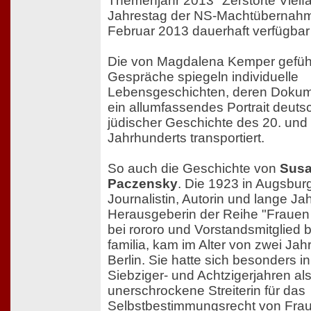
Themenjahr 2013 "Zerstörte Vielfa
Jahrestag der NS-Machtübernah
Februar 2013 dauerhaft verfügba
Die von Magdalena Kemper gefüh
Gespräche spiegeln individuelle
Lebensgeschichten, deren Dokum
ein allumfassendes Portrait deuts
jüdischer Geschichte des 20. und
Jahrhunderts transportiert.
So auch die Geschichte von
Susa
Paczensky
. Die 1923 in Augsbu
Journalistin, Autorin und lange Ja
Herausgeberin der Reihe "Frauen 
bei rororo und Vorstandsmitglied b
familia, kam im Alter von zwei Ja
Berlin. Sie hatte sich besonders i
Siebziger- und Achtzigerjahren al
unerschrockene Streiterin für das
Selbstbestimmungsrecht von Frau