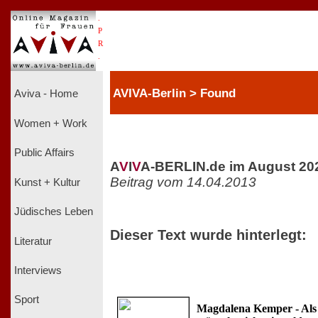
.
P
R
.
AVIVA-Berlin > Found
Aviva - Home
Women + Work
Public Affairs
A
V
I
V
A-BERLIN.de im August 20
Beitrag vom 14.04.2013
Kunst + Kultur
Jüdisches Leben
Dieser Text wurde hinterlegt:
Literatur
Interviews
Sport
Magdalena Kemper - Als