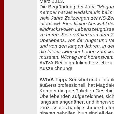
März 2013.
Die Begründung der Jury:
"Magda
Kemper hat als Redakteurin beim 
viele Jahre Zeitzeugen der NS-Zei
interviewt. Eine kleine Auswahl di
eindrucksvollen Lebenszeugnisse 
zu hören. Sie erzählen von dem Zu
Überlebens, von der Angst und Ve
und von den langen Jahren, in de
die Interviewten ihr Leben zurück
mussten. Wichtig und hörenswert.
AVIVA-Berlin gratuliert herzlich zu
Auszeichnung!
AVIVA-Tipp:
Sensibel und einfüh
äußerst professionell, hat Magdal
Kemper die persönlichen Geschic
Überlebenden aufgezeichnet, sic
langsam angenähert und ihnen so
Prozess des häufig schmerzhafte
hinweg geholfen. Nun sind elf der 