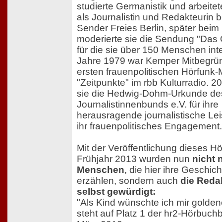
studierte Germanistik und arbeitet
als Journalistin und Redakteurin 
Sender Freies Berlin, später beim 
moderierte sie die Sendung "Das
für die sie über 150 Menschen int
Jahre 1979 war Kemper Mitbegrün
ersten frauenpolitischen Hörfunk
"Zeitpunkte" im rbb Kulturradio. 20
sie die Hedwig-Dohm-Urkunde de
Journalistinnenbunds e.V. für ihre
herausragende journalistische Le
ihr frauenpolitisches Engagement.
Mit der Veröffentlichung dieses H
Frühjahr 2013 wurden nun
nicht 
Menschen
, die hier ihre Geschich
erzählen, sondern auch
die Reda
selbst gewürdigt:
"Als Kind wünschte ich mir golde
steht auf Platz 1 der hr2-Hörbuchb