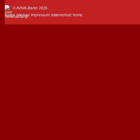
© AVIVA-Berlin 2026
suche
sitemap
impressum
datenschutz
home