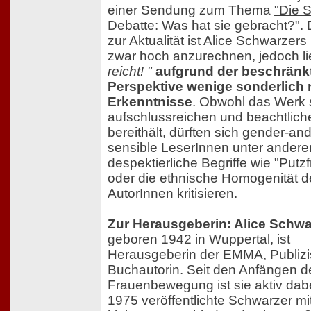
einer Sendung zum Thema
"Die 
Debatte: Was hat sie gebracht?"
. 
zur Aktualität ist Alice Schwarzers
zwar hoch anzurechnen, jedoch li
reicht! "
aufgrund der beschränk
Perspektive wenige sonderlich
Erkenntnisse
. Obwohl das Werk
aufschlussreichen und beachtlich
bereithält, dürften sich gender-and
sensible LeserInnen unter ander
despektierliche Begriffe wie "Putz
oder die ethnische Homogenität d
AutorInnen kritisieren.
Zur Herausgeberin: Alice Schwa
geboren 1942 in Wuppertal, ist
Herausgeberin der EMMA, Publizi
Buchautorin. Seit den Anfängen d
Frauenbewegung ist sie aktiv dab
1975 veröffentlichte Schwarzer mi