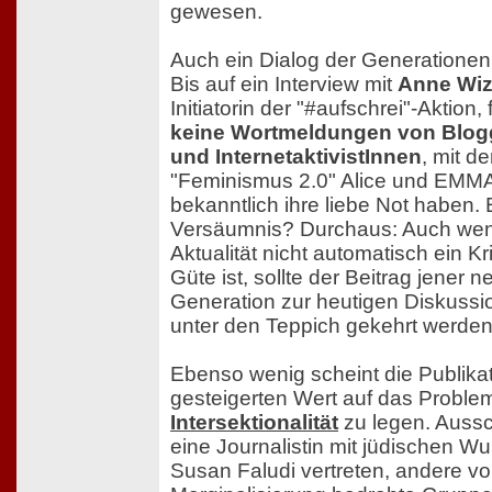
gewesen.
Auch ein Dialog der Generationen 
Bis auf ein Interview mit
Anne Wiz
Initiatorin der "#aufschrei"-Aktion,
keine Wortmeldungen von Blog
und InternetaktivistInnen
, mit d
"Feminismus 2.0" Alice und EMM
bekanntlich ihre liebe Not haben. 
Versäumnis? Durchaus: Auch we
Aktualität nicht automatisch ein Kri
Güte ist, sollte der Beitrag jener 
Generation zur heutigen Diskussio
unter den Teppich gekehrt werden
Ebenso wenig scheint die Publika
gesteigerten Wert auf das Proble
Intersektionalität
zu legen. Aussc
eine Journalistin mit jüdischen Wur
Susan Faludi vertreten, andere v