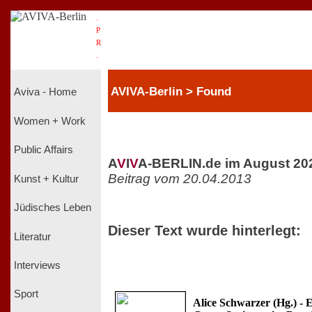
.
P
R
.
AVIVA-Berlin > Found
Aviva - Home
Women + Work
Public Affairs
A
V
I
V
A-BERLIN.de im August 20
Beitrag vom 20.04.2013
Kunst + Kultur
Jüdisches Leben
Dieser Text wurde hinterlegt:
Literatur
Interviews
Sport
Alice Schwarzer (Hg.) - E