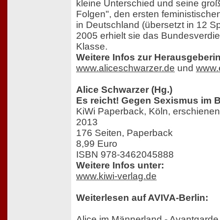
kleine Unterschied und seine gro
Folgen", den ersten feministischen
in Deutschland (übersetzt in 12 S
2005 erhielt sie das Bundesverdie
Klasse.
Weitere Infos zur Herausgeberin
www.aliceschwarzer.de
und
www.
Alice Schwarzer (Hg.)
Es reicht! Gegen Sexismus im B
KiWi Paperback, Köln, erschienen 
2013
176 Seiten, Paperback
8,99 Euro
ISBN 978-3462045888
Weitere Infos unter:
www.kiwi-verlag.de
Weiterlesen auf AVIVA-Berlin:
Alice im Männerland - Avantgarde