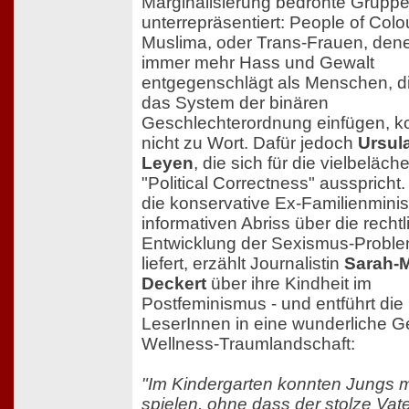
Marginalisierung bedrohte Gruppe
unterrepräsentiert: People of Colo
Muslima, oder Trans-Frauen, den
immer mehr Hass und Gewalt
entgegenschlägt als Menschen, di
das System der binären
Geschlechterordnung einfügen,
nicht zu Wort. Dafür jedoch
Ursul
Leyen
, die sich für die vielbeläche
"Political Correctness" aussprich
die konservative Ex-Familienminis
informativen Abriss über die rechtl
Entwicklung der Sexismus-Proble
liefert, erzählt Journalistin
Sarah-M
Deckert
über ihre Kindheit im
Postfeminismus - und entführt die
LeserInnen in eine wunderliche G
Wellness-Traumlandschaft:
"Im Kindergarten konnten Jungs 
spielen, ohne dass der stolze Vate