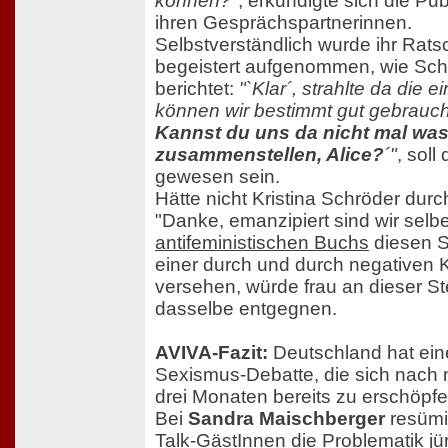
können?"
, erkundigte sich die Publ
ihren Gesprächspartnerinnen.
Selbstverständlich wurde ihr Rats
begeistert aufgenommen, wie Sc
berichtet:
"`Klar´, strahlte da die e
können wir bestimmt gut gebrauc
Kannst du uns da nicht mal wa
zusammenstellen, Alice?
´"
, soll
gewesen sein.
Hätte nicht Kristina Schröder durc
"Danke, emanzipiert sind wir selbe
antifeministischen Buchs
diesen S
einer durch und durch negativen 
versehen, würde frau an dieser St
dasselbe entgegnen.
AVIVA-Fazit:
Deutschland hat ei
Sexismus-Debatte, die sich nach
drei Monaten bereits zu erschöpfe
Bei
Sandra Maischberger
resümi
Talk-GästInnen die Problematik jü