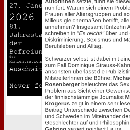
AutorInnen
setzte, führt sie diese
nun fort. Warum sich einem Probl
Frauen aller Altersgruppen und so
Milieus gleichermaßen betrifft, alle
annehmen? Insgesamt fünfzehn A
schreiben in
"Es reicht!"
über und
Diskriminierung, Sexismus und M
Berufsleben und Alltag.
Schwarzer selbst ist dabei mit ein
zum Fall Dominique Strauss-Kahn 
ansonsten überlässt die Publizisti
MitstreiterInnen die Bühne:
Micha
Rosenberger
beleuchtet das Sex
Problem aus Sicht einer Gewerksc
der finnischstämmige Journalist
M
Krogerus
zeigt in einem sehr les
Beitrag Unterschiede zwischen D
und Schweden im Miteinander de
Geschlechter auf und Philosophi
Gehring
seziert pointiert Laura