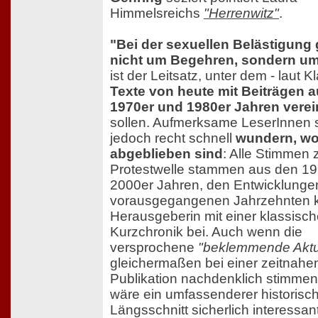
Himmelsreichs
"Herrenwitz"
.
"Bei der sexuellen Belästigung 
nicht um Begehren, sondern u
ist der Leitsatz, unter dem - laut K
Texte von heute mit Beiträgen 
1970er und 1980er Jahren verei
sollen. Aufmerksame LeserInnen s
jedoch recht schnell
wundern, wo 
abgeblieben sind
: Alle Stimmen 
Protestwelle stammen aus den 1
2000er Jahren, den Entwicklungen
vorausgegangenen Jahrzehnten 
Herausgeberin mit einer klassisc
Kurzchronik bei. Auch wenn die
versprochene
"beklemmende Aktua
gleichermaßen bei einer zeitnahe
Publikation nachdenklich stimmen 
wäre ein umfassenderer historisc
Längsschnitt sicherlich interessant