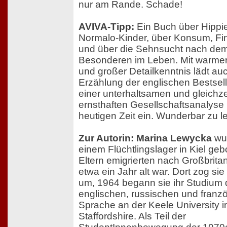
nur am Rande. Schade!
AVIVA-Tipp:
Ein Buch über Hippie
Normalo-Kinder, über Konsum, Fi
und über die Sehnsucht nach de
Besonderen im Leben. Mit warme
und großer Detailkenntnis lädt au
Erzählung der englischen Bestsell
einer unterhaltsamen und gleichze
ernsthaften Gesellschaftsanalyse 
heutigen Zeit ein. Wunderbar zu l
Zur Autorin: Marina Lewycka
wur
einem Flüchtlingslager in Kiel geb
Eltern emigrierten nach Großbritan
etwa ein Jahr alt war. Dort zog si
um, 1964 begann sie ihr Studium 
englischen, russischen und franz
Sprache an der Keele University i
Staffordshire. Als Teil der