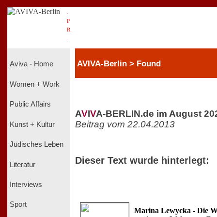
.
P
R
.
AVIVA-Berlin > Found
Aviva - Home
Women + Work
Public Affairs
A
V
I
V
A-BERLIN.de im August 20
Beitrag vom 22.04.2013
Kunst + Kultur
Jüdisches Leben
Dieser Text wurde hinterlegt:
Literatur
Interviews
Sport
Marina Lewycka - Die W