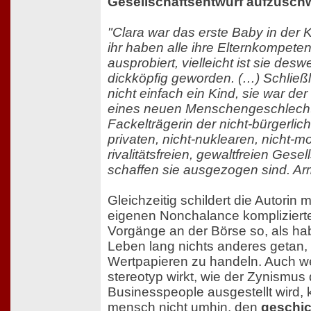
Gesellschaftsentwurf aufzusch
"Clara war das erste Baby in de
ihr haben alle ihre Elternkompete
ausprobiert, vielleicht ist sie des
dickköpfig geworden. (…) Schließl
nicht einfach ein Kind, sie war der
eines neuen Menschengeschlechts
Fackelträgerin der nicht-bürgerlich
privaten, nicht-nuklearen, nicht
rivalitätsfreien, gewaltfreien Gesel
schaffen sie ausgezogen sind. Ar
Gleichzeitig schildert die Autorin 
eigenen Nonchalance komplizierte
Vorgänge an der Börse so, als hab
Leben lang nichts anderes getan, 
Wertpapieren zu handeln. Auch w
stereotyp wirkt, wie der Zynismus 
Businesspeople ausgestellt wird,
mensch nicht umhin, den
geschic