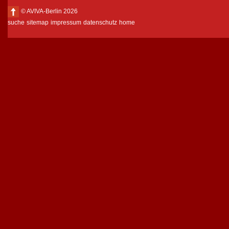
© AVIVA-Berlin 2026
suche
sitemap
impressum
datenschutz
home