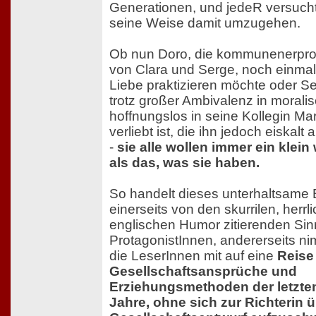
Generationen, und jedeR versucht,
seine Weise damit umzugehen.
Ob nun Doro, die kommunenerpro
von Clara und Serge, noch einmal 
Liebe praktizieren möchte oder Se
trotz großer Ambivalenz in moral
hoffnungslos in seine Kollegin M
verliebt ist, die ihn jedoch eiskalt 
-
sie alle wollen immer ein klei
als das, was sie haben.
So handelt dieses unterhaltsame
einerseits von den skurrilen, herrl
englischen Humor zitierenden Sin
ProtagonistInnen, andererseits 
die LeserInnen mit auf eine
Reise
Gesellschaftsansprüche und
Erziehungsmethoden der letzten
Jahre, ohne sich zur Richterin 