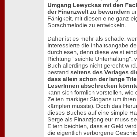
Umgang Lewyckas mit den Fach
der Finanzwelt zu bewundern
un
Fähigkeit, mit diesen eine ganz e
Sprachmelodie zu entwickeln.
Daher ist es mehr als schade, we
Interessierte die Inhaltsangabe d
durchlesen, denn diese weist eind
Richtung "seichte Unterhaltung",
Buch allerdings nicht gerecht wird.
bestand
seitens des Verlages di
dass allein schon der lange Titel
LeserInnen abschrecken könnt
kann sich förmlich vorstellen, wie d
Zeiten markiger Slogans um ihren 
kämpfen musste). Doch das Heru
dieses Buches auf eine simple Ha
Serge als Finanzjongleur muss se
Eltern beichten, dass er Geld verdie
die eigentlich verborgene Geschic