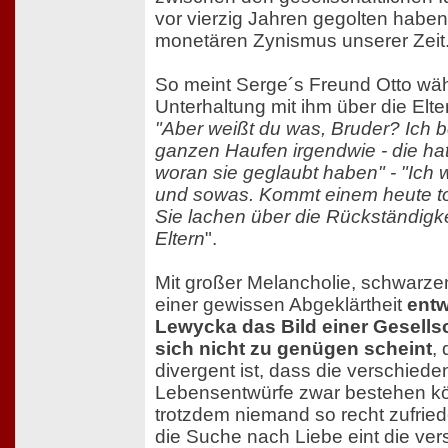
vor vierzig Jahren gegolten habe
monetären Zynismus unserer Zeit
So meint Serge´s Freund Otto wä
Unterhaltung mit ihm über die Elte
"Aber weißt du was, Bruder? Ich 
ganzen Haufen irgendwie - die ha
woran sie geglaubt haben" - "Ich 
und sowas. Kommt einem heute tota
Sie lachen über die Rückständigkei
Eltern
".
Mit großer Melancholie, schwarz
einer gewissen Abgeklärtheit
entw
Lewycka das Bild einer Gesellsc
sich nicht zu genügen scheint
, 
divergent ist, dass die verschiede
Lebensentwürfe zwar bestehen k
trotzdem niemand so recht zufried
die Suche nach Liebe eint die ve