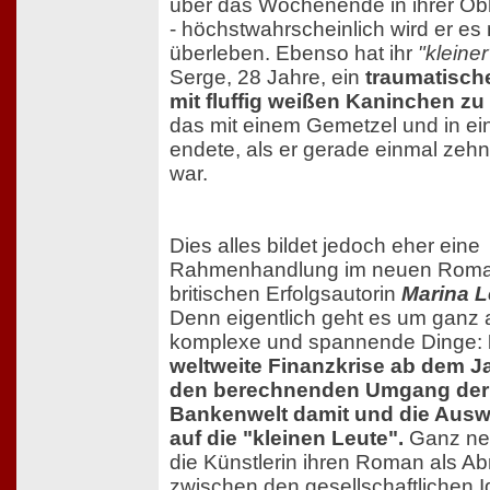
über das Wochenende in ihrer Ob
- höchstwahrscheinlich wird er es 
überleben. Ebenso hat ihr
"kleiner
Serge, 28 Jahre, ein
traumatisch
mit fluffig weißen Kaninchen zu
das mit einem Gemetzel und in e
endete, als er gerade einmal zehn
war.
Dies alles bildet jedoch eher eine
Rahmenhandlung im neuen Roma
britischen Erfolgsautorin
Marina 
Denn eigentlich geht es um ganz 
komplexe und spannende Dinge:
weltweite Finanzkrise ab dem J
den berechnenden Umgang der
Bankenwelt damit und die Aus
auf die "kleinen Leute".
Ganz neb
die Künstlerin ihren Roman als A
zwischen den gesellschaftlichen I