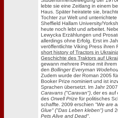
StudentInnenbewegung der 1970e
lebte sie eine Zeitlang in einem b
Haus. Später heiratete sie, bracht
Tochter zur Welt und unterrichtete
Sheffield Hallam University/Yorksh
heute noch lebt und arbeitet. Neb
Lewycka Erzählungen und Prosat
allerdings ohne Erfolg. Erst im Ja
veröffentlichte Viking Press ihre
short history of Tractors in Ukrain
Geschichte des Traktors auf Ukrai
gewann mehrere Preise mit ihrem
den
Bollinger Everyman Wodehou
Zudem wurde der Roman 2005 fü
Booker Prize nominiert und ist inz
Sprachen übersetzt. Im Jahr 2007
Caravans ("Caravan")
, der es auf 
des
Orwell Prize
für politisches S
schaffte. 2009 erschien
"We are a
Glue" ("Das Leben kleben")
und 
Pets Alive and Dead"
.