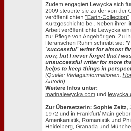
Zudem engagiert Lewycka sich fü
2009 steuerte sie zu der von der 
veröffentlichten
"Earth-Collection"
Kurzgeschichte bei. Neben ihrer li
Arbeit veröffentlichte Lewycka ei
zur Pflege von Angehörigen. Zu i
literarischen Ruhm schreibt sie:
"I
`successful´ writer for almost fi
now, but I never forget that I wa
unsuccessful writer for more than 
helps to keep things in perspect
(Quelle: Verlagsinformationen,
Ho
Autorin)
Weitere Infos unter:
marinalewycka.com
und
lewycka.
Zur Übersetzerin: Sophie Zeitz
,
1972 und in Frankfurt/ Main gebor
Amerikanistik, Romanistik und Phi
Heidelberg, Granada und Münche