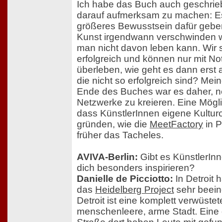
Ich habe das Buch auch geschrie
darauf aufmerksam zu machen: E
größeres Bewusstsein dafür gebe
Kunst irgendwann verschwinden w
man nicht davon leben kann. Wir 
erfolgreich und können nur mit No
überleben, wie geht es dann erst 
die nicht so erfolgreich sind? Mei
Ende des Buches war es daher, 
Netzwerke zu kreieren. Eine Möglic
dass KünstlerInnen eigene Kulturo
gründen, wie die
MeetFactory
in P
früher das Tacheles.
AVIVA-Berlin:
Gibt es KünstlerInn
dich besonders inspirieren?
Danielle de Picciotto:
In Detroit 
das
Heidelberg Project
sehr beein
Detroit ist eine komplett verwüstet
menschenleere, arme Stadt. Eine