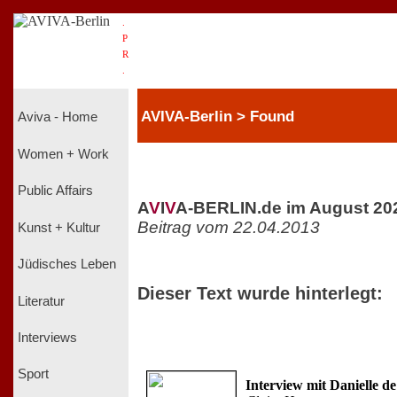
.
P
R
.
AVIVA-Berlin > Found
Aviva - Home
Women + Work
Public Affairs
A
V
I
V
A-BERLIN.de im August 20
Beitrag vom 22.04.2013
Kunst + Kultur
Jüdisches Leben
Dieser Text wurde hinterlegt:
Literatur
Interviews
Sport
Interview mit Danielle de