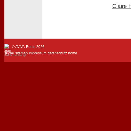
Claire
© AVIVA-Berlin 2026
suche
sitemap
impressum
datenschutz
home