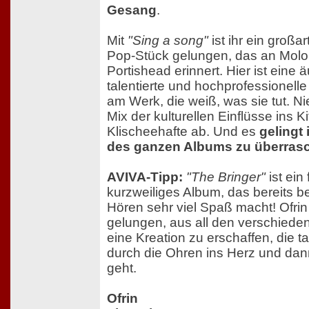
Gesang
.
Mit
"Sing a song"
ist ihr ein großar
Pop-Stück gelungen, das an Molo
Portishead erinnert. Hier ist eine 
talentierte und hochprofessionelle
am Werk, die weiß, was sie tut. Nie
Mix der kulturellen Einflüsse ins K
Klischeehafte ab. Und es
gelingt
des ganzen Albums zu überras
AVIVA-Tipp:
"The Bringer"
ist ein
kurzweiliges Album, das bereits b
Hören sehr viel Spaß macht! Ofrin 
gelungen, aus all den verschiede
eine Kreation zu erschaffen, die t
durch die Ohren ins Herz und dan
geht.
Ofrin