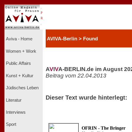
.
P
R
.
AVIVA-Berlin > Found
Aviva - Home
Women + Work
Public Affairs
A
V
I
V
A-BERLIN.de im August 20
Beitrag vom 22.04.2013
Kunst + Kultur
Jüdisches Leben
Dieser Text wurde hinterlegt:
Literatur
Interviews
Sport
OFRIN - The Bringer