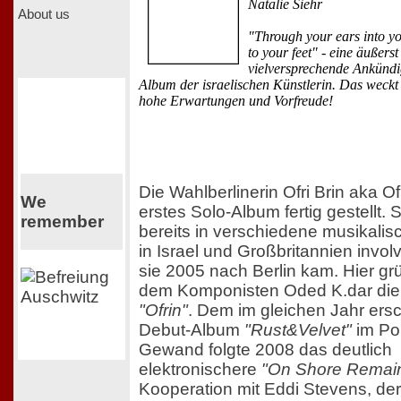
Natalie Siehr
About us
"Through your ears into y
to your feet" - eine äußerst
vielversprechende Ankünd
Album der israelischen Künstlerin. Das weckt
hohe Erwartungen und Vorfreude!
Die Wahlberlinerin Ofri Brin aka Ofr
We
erstes Solo-Album fertig gestellt. 
remember
bereits in verschiedene musikalis
in Israel und Großbritannien involv
sie 2005 nach Berlin kam. Hier grü
dem Komponisten Oded K.dar di
"Ofrin"
. Dem im gleichen Jahr ers
Debut-Album
"Rust&Velvet"
im Po
Gewand folgte 2008 das deutlich
elektronischere
"On Shore Remai
Kooperation mit Eddi Stevens, der