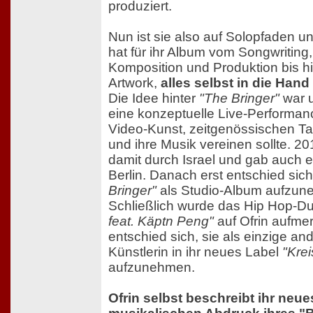
produziert.
Nun ist sie also auf Solopfaden 
hat für ihr Album vom Songwriting,
Komposition und Produktion bis h
Artwork,
alles selbst in die Ha
Die Idee hinter
"The Bringer"
war u
eine konzeptuelle Live-Performanc
Video-Kunst, zeitgenössischen T
und ihre Musik vereinen sollte. 20
damit durch Israel und gab auch e
Berlin. Danach erst entschied sich
Bringer"
als Studio-Album aufzun
Schließlich wurde das Hip Hop-D
feat. Käptn Peng"
auf Ofrin aufm
entschied sich, sie als einzige an
Künstlerin in ihr neues Label
"Kre
aufzunehmen.
Ofrin selbst beschreibt ihr neu