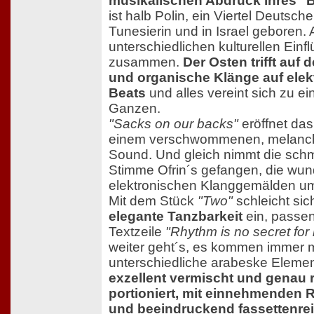
musikalischen Abdruck ihres "B
ist halb Polin, ein Viertel Deutsche,
Tunesierin und in Israel geboren. A
unterschiedlichen kulturellen Einfl
zusammen.
Der Osten trifft auf
und organische Klänge auf elek
Beats
und alles vereint sich zu 
Ganzen.
"Sacks on our backs"
eröffnet das
einem verschwommenen, melanch
Sound. Und gleich nimmt die sch
Stimme Ofrin´s gefangen, die wun
elektronischen Klanggemälden um
Mit dem Stück
"Two"
schleicht sic
elegante Tanzbarkeit
ein, passen
Textzeile
"Rhythm is no secret for
weiter geht´s, es kommen immer 
unterschiedliche arabeske Elemen
exzellent vermischt und genau r
portioniert, mit einnehmenden
und beeindruckend fassettenre