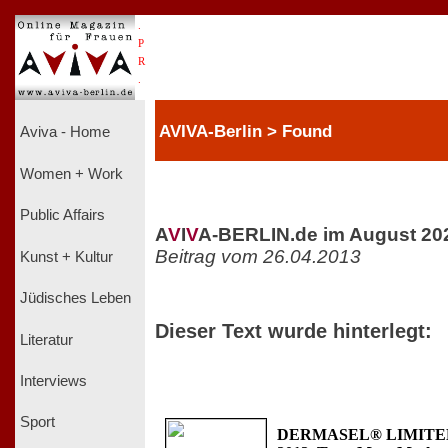
.
P
R
.
AVIVA-Berlin > Found
Aviva - Home
Women + Work
Public Affairs
A
V
I
V
A-BERLIN.de im August 20
Beitrag vom 26.04.2013
Kunst + Kultur
Jüdisches Leben
Dieser Text wurde hinterlegt:
Literatur
Interviews
Sport
DERMASEL® LIMITE