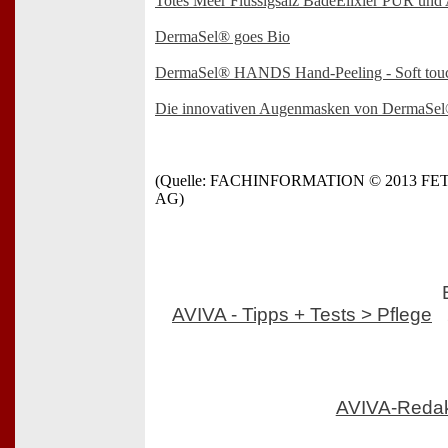
Totes Meer Flüssigsalz BadeElixier PUR und A
DermaSel® goes Bio
DermaSel® HANDS Hand-Peeling - Soft tou
Die innovativen Augenmasken von DermaSe
(Quelle: FACHINFORMATION © 2013 F
AG)
AVIVA - Tipps + Tests > Pflege
AVIVA-Reda