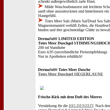
schenkt außergewöhnlich zarte Haut.
Milde Waschsubstanzen mit leichtem Sch
sanft ohne auszutrocknen und hinterlassen ein
Hautgefühl.
Totes Meer Salz (Maris Sal/Dead Sea Sal
Magnesiumanteil verhilft Zellen, die Hautfeuch
binden und ihre geschmeidige Glätte zu bewa
DermaSel® LIMITED EDITION
Totes Meer Duschgel STIMMUNGSHOC
200 ml Standtube
Euro 4,95 (unverbindliche Preisempfehlung)
Nur in Apotheken erhältlich!
DermaSel® Totes Meer Dusche
Totes Meer Duschgel SIEGERLAUNE
Frische-Kick mit dem Duft des Meeres
Verstärkung für die
HELDENZEIT
: Nach dem