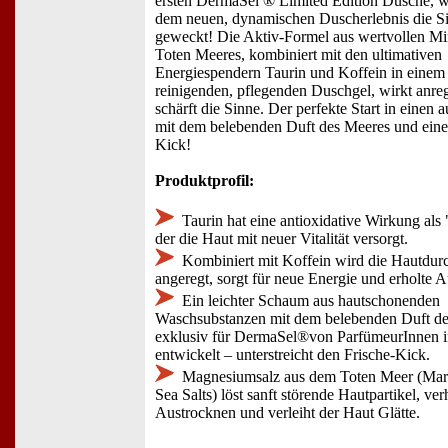
ersten DermaSel ® Limited Edition Dusche, 
dem neuen, dynamischen Duscherlebnis die S
geweckt! Die Aktiv-Formel aus wertvollen Mi
Toten Meeres, kombiniert mit den ultimativen
Energiespendern Taurin und Koffein in einem
reinigenden, pflegenden Duschgel, wirkt anr
schärft die Sinne. Der perfekte Start in einen
mit dem belebenden Duft des Meeres und eine
Kick!
Produktprofil:
Taurin hat eine antioxidative Wirkung als 
der die Haut mit neuer Vitalität versorgt.
Kombiniert mit Koffein wird die Hautdur
angeregt, sorgt für neue Energie und erholte A
Ein leichter Schaum aus hautschonenden
Waschsubstanzen mit dem belebenden Duft de
exklusiv für DermaSel®von ParfümeurInnen i
entwickelt – unterstreicht den Frische-Kick.
Magnesiumsalz aus dem Toten Meer (Mar
Sea Salts) löst sanft störende Hautpartikel, ver
Austrocknen und verleiht der Haut Glätte.