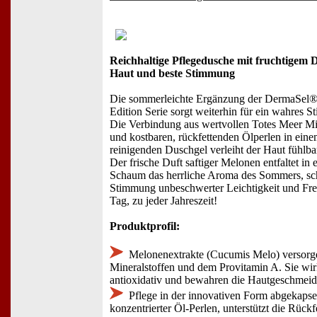
Reichhaltige Pflegedusche mit fruchtigem Du
Haut und beste Stimmung
Die sommerleichte Ergänzung der DermaSel®
Edition Serie sorgt weiterhin für ein wahres
Die Verbindung aus wertvollen Totes Meer Mi
und kostbaren, rückfettenden Ölperlen in eine
reinigenden Duschgel verleiht der Haut fühlbar
Der frische Duft saftiger Melonen entfaltet in 
Schaum das herrliche Aroma des Sommers, sc
Stimmung unbeschwerter Leichtigkeit und Fr
Tag, zu jeder Jahreszeit!
Produktprofil:
Melonenextrakte (Cucumis Melo) versorge
Mineralstoffen und dem Provitamin A. Sie wi
antioxidativ und bewahren die Hautgeschmeidi
Pflege in der innovativen Form abgekapsel
konzentrierter Öl-Perlen, unterstützt die Rück