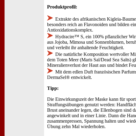
Produktprofil:
Extrakte des afrikanischen Kigleia-Baume
besonders reich an Flavonoiden und bilden ein
Antioxidationskomplex.
Hydracire™ S, ein 100% pflanzlicher Wi
aus Jojoba, Mimosa und Sonnenblumen, beruh
und verleiht ihr anhaltende Feuchtigkeit.
Die natürliche Komposition wertvoller Mi
dem Toten Meer (Maris Sal/Dead Sea Salts) gl
Mineralienverlust der Haut aus und bindet Feu
Mit dem edlen Duft französischen Parfums
DermaSel® entwickelt.
Tipp:
Die Einwirkungszeit der Maske kann für sport
Straffungsübungen genutzt werden: Handfläch
Brust aneinander legen, die Ellenbogen sind d
angewinkelt und in einer Linie. Dann die Han
zusammenpressen, Spannung halten und wiede
Übung zehn Mal wiederholen.