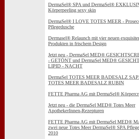
DermaSel® SPA und DermaSel® EXKLUSI
Körperpeeling sexy skin
DermaSel® I LOVE TOTES MEER - Prosec
Pflegedusche
Dermasel® Relaunch mit vier neuen exquisite
Produkten in frischem Design
Jetzt neu - DermaSel MED® GESICHTS
- GETÖNT und DermaSel MED® GESIC
LIPID - NACHT
DermaSel TOTES MEER BADESALZ SAP
TOTES MEER BADESALZ RUBIN
FETTE Pharma AG mit DermaSel® Körperc
Jetzt neu - die DermaSel MED® Totes Meer
ApothekerInnen-Rezepturen
FETTE Pharma AG mit DermaSel MED® 
zwei neue Totes Meer DermaSel® SPA Pfleg
2010