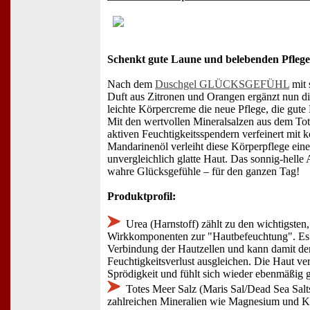
Schenkt gute Laune und belebenden Pfleg
Nach dem
Duschgel GLÜCKSGEFÜHL
mit 
Duft aus Zitronen und Orangen ergänzt nun d
leichte Körpercreme die neue Pflege, die gute
Mit den wertvollen Mineralsalzen aus dem To
aktiven Feuchtigkeitsspendern verfeinert mit 
Mandarinenöl verleiht diese Körperpflege eine
unvergleichlich glatte Haut. Das sonnig-helle
wahre Glücksgefühle – für den ganzen Tag!
Produktprofil:
Urea (Harnstoff) zählt zu den wichtigsten
Wirkkomponenten zur "Hautbefeuchtung". Es u
Verbindung der Hautzellen und kann damit de
Feuchtigkeitsverlust ausgleichen. Die Haut ver
Sprödigkeit und fühlt sich wieder ebenmäßig gl
Totes Meer Salz (Maris Sal/Dead Sea Salts
zahlreichen Mineralien wie Magnesium und K