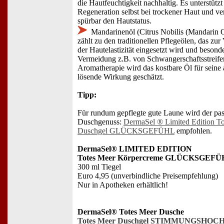
die Hautfeuchtigkeit nachhaltig. Es unterstützt 
Regeneration selbst bei trockener Haut und ve
spürbar den Hautstatus.
Mandarinenöl (Citrus Nobilis (Mandarin O
zählt zu den traditionellen Pflegeölen, das zu
der Hautelastizität eingesetzt wird und beson
Vermeidung z.B. von Schwangerschaftsstreifen 
Aromatherapie wird das kostbare Öl für seine 
lösende Wirkung geschätzt.
Tipp:
Für rundum gepflegte gute Laune wird der pa
Duschgenuss:
DermaSel ® Limited Edition T
Duschgel GLÜCKSGEFÜHL
empfohlen.
DermaSel® LIMITED EDITION
Totes Meer Körpercreme GLÜCKSGEF
300 ml Tiegel
Euro 4,95 (unverbindliche Preisempfehlung)
Nur in Apotheken erhältlich!
DermaSel® Totes Meer Dusche
Totes Meer Duschgel STIMMUNGSHOC