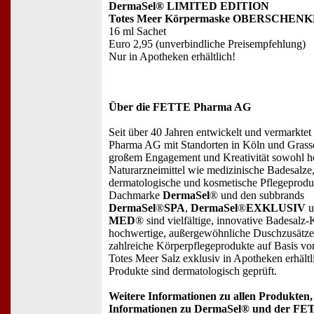
DermaSel® LIMITED EDITION
Totes Meer Körpermaske OBERSCHENK
16 ml Sachet
Euro 2,95 (unverbindliche Preisempfehlung)
Nur in Apotheken erhältlich!
Über die FETTE Pharma AG
Seit über 40 Jahren entwickelt und vermarkte
Pharma AG mit Standorten in Köln und Grass
großem Engagement und Kreativität sowohl h
Naturarzneimittel wie medizinische Badesalze,
dermatologische und kosmetische Pflegeprodu
Dachmarke
DermaSel
® und den subbrands
DermaSel
®
SPA
,
DermaSel
®
EXKLUSIV
u
MED
® sind vielfältige, innovative Badesalz
hochwertige, außergewöhnliche Duschzusätze
zahlreiche Körperpflegeprodukte auf Basis vo
Totes Meer Salz exklusiv in Apotheken erhältl
Produkte sind dermatologisch geprüft.
Weitere Informationen zu allen Produkten,
Informationen zu DermaSel® und der F