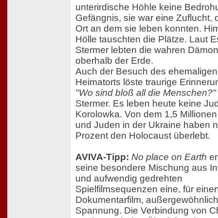
unterirdische Höhle keine Bedroh
Gefängnis, sie war eine Zuflucht, 
Ort an dem sie leben konnten. H
Hölle tauschten die Plätze. Laut E
Stermer lebten die wahren Dämo
oberhalb der Erde.
Auch der Besuch des ehemaligen
Heimatorts löste traurige Erinner
"Wo sind bloß all die Menschen?"
Stermer. Es leben heute keine Ju
Korolowka. Von dem 1,5 Millione
und Juden in der Ukraine haben n
Prozent den Holocaust überlebt.
AVIVA-Tipp:
No place on Earth
er
seine besondere Mischung aus In
und aufwendig gedrehten
Spielfilmsequenzen eine, für eine
Dokumentarfilm, außergewöhnlic
Spannung. Die Verbindung von Ch