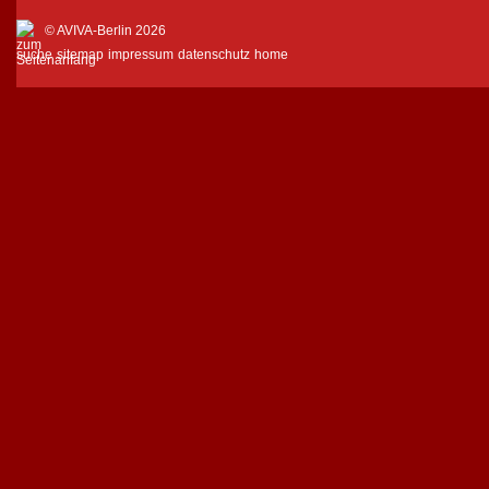
© AVIVA-Berlin 2026
suche
sitemap
impressum
datenschutz
home