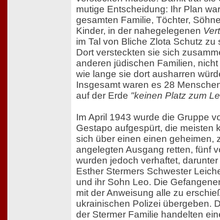
mutige Entscheidung: Ihr Plan war
gesamten Familie, Töchter, Söhn
Kinder, in der nahegelegenen
Ver
im Tal von Bliche Zlota Schutz zu
Dort versteckten sie sich zusamm
anderen jüdischen Familien, nicht
wie lange sie dort ausharren würd
Insgesamt waren es 28 Menschen,
auf der Erde
"keinen Platz zum L
Im April 1943 wurde die Gruppe v
Gestapo aufgespürt, die meisten 
sich über einen einen geheimen, 
angelegten Ausgang retten, fünf 
wurden jedoch verhaftet, darunter
Esther Stermers Schwester Leich
und ihr Sohn Leo. Die Gefangene
mit der Anweisung alle zu erschie
ukrainischen Polizei übergeben. 
der Stermer Familie handelten ei