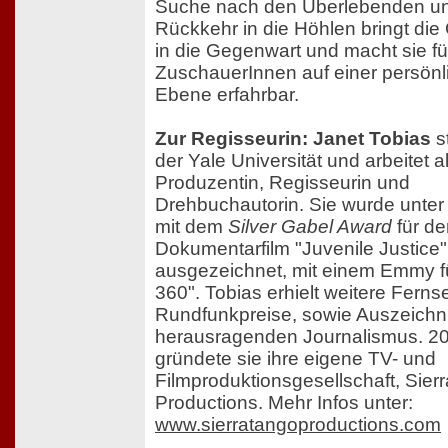
Suche nach den Überlebenden u
Rückkehr in die Höhlen bringt die
in die Gegenwart und macht sie fü
ZuschauerInnen auf einer persönl
Ebene erfahrbar.
Zur Regisseurin: Janet Tobias
s
der Yale Universität und arbeitet a
Produzentin, Regisseurin und
Drehbuchautorin. Sie wurde unte
mit dem
Silver Gabel Award
für de
Dokumentarfilm "Juvenile Justice"
ausgezeichnet, mit einem Emmy fü
360". Tobias erhielt weitere Ferns
Rundfunkpreise, sowie Auszeichn
herausragenden Journalismus. 2
gründete sie ihre eigene TV- und
Filmproduktionsgesellschaft, Sier
Productions. Mehr Infos unter:
www.sierratangoproductions.com