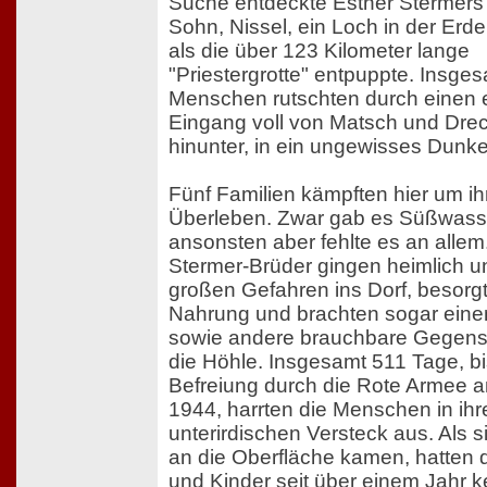
Suche entdeckte Esther Stermers 
Sohn, Nissel, ein Loch in der Erde
als die über 123 Kilometer lange
"Priestergrotte" entpuppte. Insge
Menschen rutschten durch einen
Eingang voll von Matsch und Dreck
hinunter, in ein ungewisses Dunke
Fünf Familien kämpften hier um ih
Überleben. Zwar gab es Süßwasse
ansonsten aber fehlte es an allem
Stermer-Brüder gingen heimlich u
großen Gefahren ins Dorf, besorg
Nahrung und brachten sogar eine
sowie andere brauchbare Gegens
die Höhle. Insgesamt 511 Tage, bi
Befreiung durch die Rote Armee am
1944, harrten die Menschen in ih
unterirdischen Versteck aus. Als s
an die Oberfläche kamen, hatten 
und Kinder seit über einem Jahr k