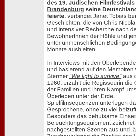
des
19. Jüdischen Filmfestivals
Brandenburg
seine Deutschlan
feierte
, verbindet Janet Tobias be
Geschichten, die von Chris Nicola
und intensiver Recherche nach d
BewohnerInnen der Höhle und jene
unter unmenschlichen Bedingung
Monate aushielten.
In Interviews mit den Überlebend
und basierend auf den Memoiren 
Stermer
"We fight to survive"
aus 
1960, erzählt die Regisseurin die
der Familien und ihren Kampf um
Überleben unter der Erde.
Spielfilmsequenzen unterlegen d
Gesprochene, ohne zu viel beizuf
Besonders das behutsame Einset
Beleuchtungsequipment zeichnet 
nachgestellten Szenen aus und lä