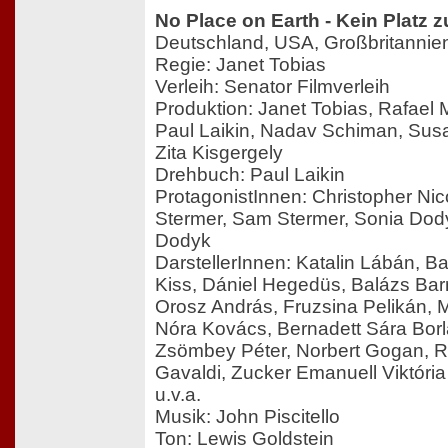
No Place on Earth - Kein Platz
Deutschland, USA, Großbritannie
Regie: Janet Tobias
Verleih: Senator Filmverleih
Produktion: Janet Tobias, Rafael
Paul Laikin, Nadav Schiman, Susa
Zita Kisgergely
Drehbuch: Paul Laikin
ProtagonistInnen: Christopher Nic
Stermer, Sam Stermer, Sonia Dod
Dodyk
DarstellerInnen: Katalin Lábán, B
Kiss, Dániel Hegedüs, Balázs Bar
Orosz András, Fruzsina Pelikán, Mi
Nóra Kovács, Bernadett Sára Borl
Zsömbey Péter, Norbert Gogan, 
Gavaldi, Zucker Emanuell Viktória 
u.v.a.
Musik: John Piscitello
Ton: Lewis Goldstein