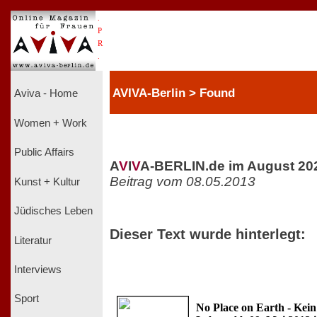
.
P
R
.
AVIVA-Berlin > Found
Aviva - Home
Women + Work
Public Affairs
A
V
I
V
A-BERLIN.de im August 20
Beitrag vom 08.05.2013
Kunst + Kultur
Jüdisches Leben
Dieser Text wurde hinterlegt:
Literatur
Interviews
Sport
No Place on Earth - Kein