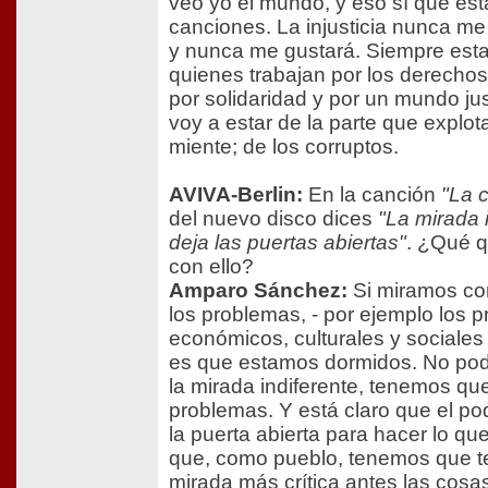
veo yo el mundo, y eso sí que est
canciones. La injusticia nunca m
y nunca me gustará. Siempre esta
quienes trabajan por los derecho
por solidaridad y por un mundo ju
voy a estar de la parte que explot
miente; de los corruptos.
AVIVA-Berlin:
En la canción
"La 
del nuevo disco dices
"La mirada 
deja las puertas abiertas"
. ¿Qué q
con ello?
Amparo Sánchez:
Si miramos con
los problemas, - por ejemplo los 
económicos, culturales y sociales
es que estamos dormidos. No po
la mirada indiferente, tenemos que 
problemas. Y está claro que el po
la puerta abierta para hacer lo qu
que, como pueblo, tenemos que t
mirada más crítica antes las cosa