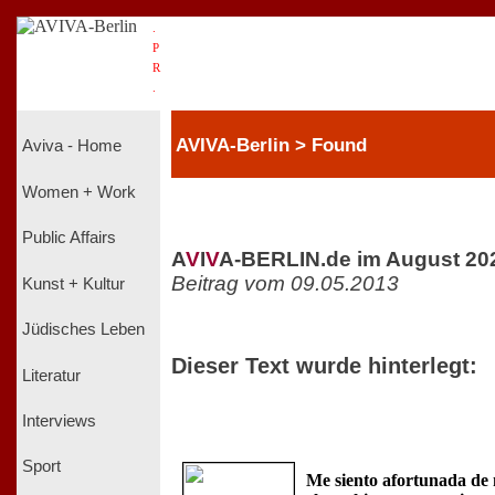
.
P
R
.
AVIVA-Berlin > Found
Aviva - Home
Women + Work
Public Affairs
A
V
I
V
A-BERLIN.de im August 20
Beitrag vom 09.05.2013
Kunst + Kultur
Jüdisches Leben
Dieser Text wurde hinterlegt:
Literatur
Interviews
Sport
Me siento afortunada de 