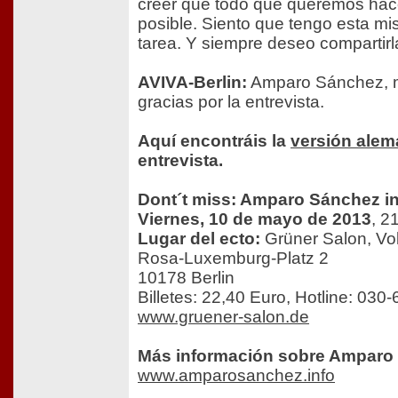
creer que todo que queremos hac
posible. Siento que tengo esta mis
tarea. Y siempre deseo compartirl
AVIVA-Berlin:
Amparo Sánchez, 
gracias por la entrevista.
Aquí encontráis la
versión ale
entrevista.
Dont´t miss: Amparo Sánchez in
Viernes, 10 de mayo de 2013
, 2
Lugar del ecto:
Grüner Salon, Vo
Rosa-Luxemburg-Platz 2
10178 Berlin
Billetes: 22,40 Euro, Hotline: 03
www.gruener-salon.de
Más información sobre Amparo
www.amparosanchez.info