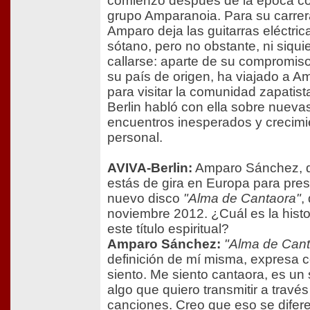
comienzo después de la época co
grupo Amparanoia. Para su carrera 
Amparo deja las guitarras eléctric
sótano, pero no obstante, ni siqui
callarse: aparte de su compromiso
su país de origen, ha viajado a A
para visitar la comunidad zapatist
Berlin habló con ella sobre nuevas
encuentros inesperados y crecimi
personal.
AVIVA-Berlin:
Amparo Sánchez, 
estás de gira en Europa para pres
nuevo disco
"Alma de Cantaora"
,
noviembre 2012. ¿Cuál es la histo
este título espiritual?
Amparo Sánchez:
"Alma de Cant
definición de mí misma, expresa
siento. Me siento cantaora, es un 
algo que quiero transmitir a través
canciones. Creo que eso se difer