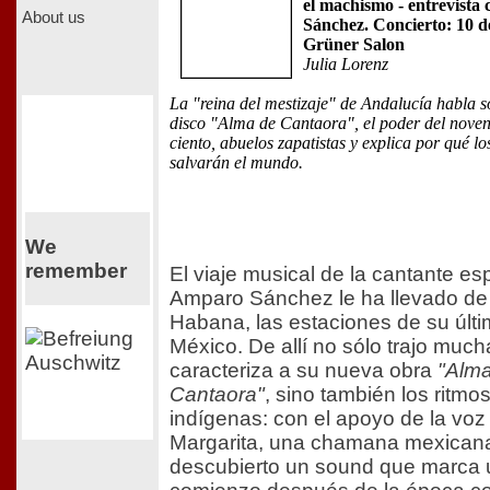
el machismo - entrevist
About us
Sánchez. Concierto: 10 d
Grüner Salon
Julia Lorenz
La "reina del mestizaje" de Andalucía habla 
disco "Alma de Cantaora", el poder del noven
ciento, abuelos zapatistas y explica por qué lo
salvarán el mundo.
We
remember
El viaje musical de la cantante e
Amparo Sánchez le ha llevado de
Habana, las estaciones de su últi
México. De allí no sólo trajo muc
caracteriza a su nueva obra
"Alm
Cantaora"
, sino también los ritmo
indígenas: con el apoyo de la voz
Margarita, una chamana mexican
descubierto un sound que marca