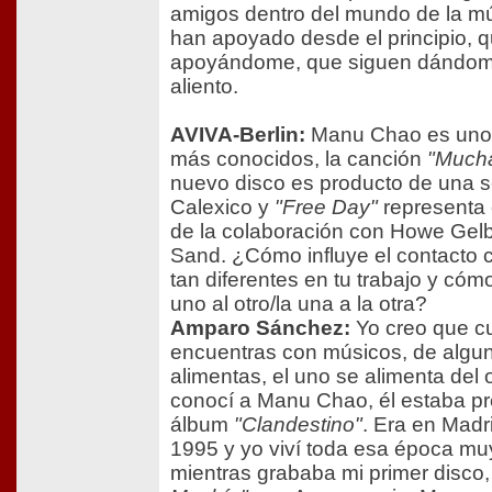
amigos dentro del mundo de la m
han apoyado desde el principio, 
apoyándome, que siguen dándom
aliento.
AVIVA-Berlin:
Manu Chao es uno 
más conocidos, la canción
"Much
nuevo disco es producto de una 
Calexico y
"Free Day"
representa 
de la colaboración con Howe Gelb
Sand. ¿Cómo influye el contacto
tan diferentes en tu trabajo y cómo 
uno al otro/la una a la otra?
Amparo Sánchez:
Yo creo que c
encuentras con músicos, de algu
alimentas, el uno se alimenta del
conocí a Manu Chao, él estaba p
álbum
"Clandestino"
. Era en Madr
1995 y yo viví toda esa época mu
mientras grababa mi primer disco