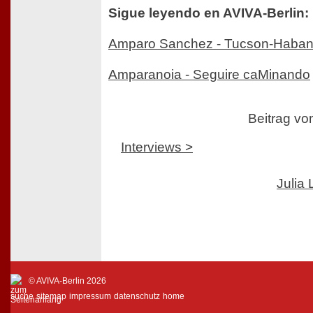
Sigue leyendo en AVIVA-Berlin:
Amparo Sanchez - Tucson-Haba
Amparanoia - Seguire caMinando
Beitrag v
Interviews >
Julia
© AVIVA-Berlin 2026
suche
sitemap
impressum
datenschutz
home