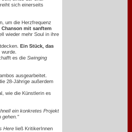
eiht sich einerseits
en, um die Herzfrequenz
s Chanson mit sanftem
ll wieder mehr Soul in ihre
tdecken.
Ein Stück, das
s wurde.
chafft es die
Swinging
cambos ausgearbeitet.
die 28-Jährige außerdem
, wie die Künstlerin es
hnell ein konkretes Projekt
 gehen."
is Here
ließ KritikerInnen