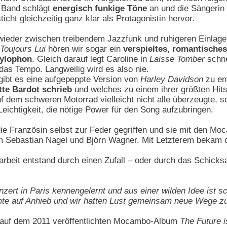
 Band schlägt
energisch funkige Töne
an und die Sängerin r
ticht gleichzeitig ganz klar als Protagonistin hervor.
 wieder zwischen treibendem Jazzfunk und ruhigeren Einlag
Toujours Lui
hören wir sogar ein
verspieltes, romantische
Xylophon
. Gleich darauf legt Caroline in
Laisse Tomber
schne
as Tempo. Langweilig wird es also nie.
ibt es eine aufgepeppte Version von
Harley Davidson
zu en
tte Bardot schrieb
und welches zu einem ihrer größten Hit
f dem schweren Motorrad vielleicht nicht alle überzeugte, s
eichtigkeit, die nötige Power für den Song aufzubringen.
die Französin selbst zur Feder gegriffen und sie mit den Mo
m Sebastian Nagel und Björn Wagner. Mit Letzterem bekam 
eit entstand durch einen Zufall – oder durch das Schicksal
zert in Paris kennengelernt und aus einer wilden Idee ist sc
te auf Anhieb und wir hatten Lust gemeinsam neue Wege zu
t auf dem 2011 veröffentlichten Mocambo-Album
The Future 