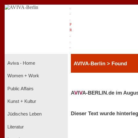
.
.
.
P
R
.
.
.
AVIVA-Berlin > Found
Aviva - Home
Women + Work
Public Affairs
A
V
I
V
A-BERLIN.de im Augus
Kunst + Kultur
Dieser Text wurde hinterleg
Jüdisches Leben
Literatur