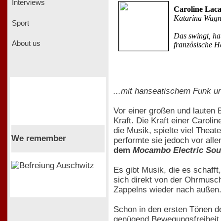
Interviews
Caroline Laca
Katarina Wagn
Sport
Das swingt, ha
About us
französische H
...mit hanseatischem Funk u
Vor einer großen und lauten 
Kraft. Die Kraft einer Caroli
die Musik, spielte viel Theat
We remember
performte sie jedoch vor all
dem
Mocambo Electric Sou
Es gibt Musik, die es schaf
sich direkt von der Ohrmusc
Zappelns wieder nach außen
Schon in den ersten Tönen 
genügend Bewegungsfreiheit h