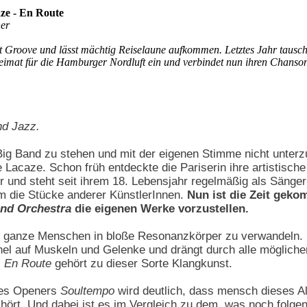
ze - En Route
er
t Groove und lässt mächtig Reiselaune aufkommen. Letztes Jahr tauscht
eimat für die Hamburger Nordluft ein und verbindet nun ihren Chanson
nd Jazz.
Big Band zu stehen und mit der eigenen Stimme nicht unterzu
ne Lacaze. Schon früh entdeckte die Pariserin ihre artistisch
er und steht seit ihrem 18. Lebensjahr regelmäßig als Sänger
em die Stücke anderer KünstlerInnen.
Nun ist die Zeit gek
nd Orchestra
die eigenen Werke vorzustellen.
ft, ganze Menschen in bloße Resonanzkörper zu verwandeln.
hel auf Muskeln und Gelenke und drängt durch alle mögliche
.
En Route
gehört zu dieser Sorte Klangkunst.
des Openers
Soultempo
wird deutlich, dass mensch dieses A
ört. Und dabei ist es im Vergleich zu dem, was noch folgen 