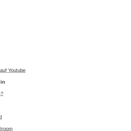
 auf Youtube
lin
s?
d
llroom