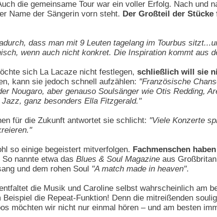
Auch die gemeinsame Tour war ein voller Erfolg. Nach und n
er Name der Sängerin vorn steht.
Der Großteil der Stücke
dadurch, dass man mit 9 Leuten tagelang im Tourbus sitzt...
hisch, wenn auch nicht konkret. Die Inspiration kommt aus d
öchte sich La Lacaze nicht festlegen,
schließlich will sie 
ren, kann sie jedoch schnell aufzählen:
"Französische Chanso
er Nougaro, aber genauso Soulsänger wie Otis Redding, Are
t Jazz, ganz besonders Ella Fitzgerald."
en für die Zukunft antwortet sie schlicht:
"Viele Konzerte spi
reieren."
hl so einige begeistert mitverfolgen.
Fachmenschen haben 
So nannte etwa das
Blues & Soul Magazine
aus Großbritan
sang und dem rohen Soul
"A match made in heaven"
.
 entfaltet die Musik und Caroline selbst wahrscheinlich am b
 Beispiel die Repeat-Funktion! Denn die mitreißenden soulig
 möchten wir nicht nur einmal hören – und am besten immer