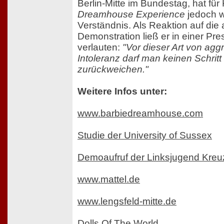
Berlin-Mitte im Bundestag, hat für 
Dreamhouse Experience
jedoch 
Verständnis. Als Reaktion auf die
Demonstration ließ er in einer Pre
verlauten:
"Vor dieser Art von agg
Intoleranz darf man keinen Schritt
zurückweichen."
Weitere Infos unter:
www.barbiedreamhouse.com
Studie der University of Sussex
Demoaufruf der Linksjugend Kreu
www.mattel.de
www.lengsfeld-mitte.de
Dolls Of The World