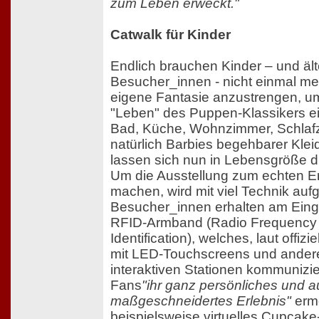
zum Leben erweckt."
Catwalk für Kinder
Endlich brauchen Kinder – und ält
Besucher_innen - nicht einmal me
eigene Fantasie anzustrengen, um
"Leben" des Puppen-Klassikers e
Bad, Küche, Wohnzimmer, Schlaf
natürlich Barbies begehbarer Kle
lassen sich nun in Lebensgröße d
Um die Ausstellung zum echten Er
machen, wird mit viel Technik auf
Besucher_innen erhalten am Eing
RFID-Armband (Radio Frequency
Identification), welches, laut offizi
mit LED-Touchscreens und ander
interaktiven Stationen kommunizie
Fans
"ihr ganz persönliches und au
maßgeschneidertes Erlebnis"
ermö
beispielsweise virtuelles Cupcak