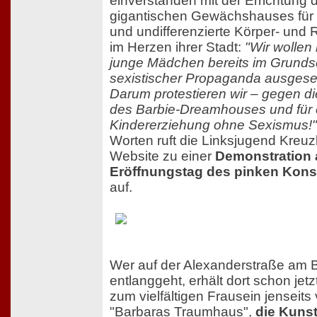
einverstanden mit der Errichtung 
gigantischen Gewächshauses fü
und undifferenzierte Körper- und R
im Herzen ihrer Stadt:
"Wir wollen 
junge Mädchen bereits im Grundsc
sexistischer Propaganda ausgese
Darum protestieren wir – gegen di
des Barbie-Dreamhouses und für 
Kindererziehung ohne Sexismus!"
Worten ruft die Linksjugend Kreuzk
Website zu einer
Demonstration
Eröffnungstag des pinken Kon
auf.
Wer auf der Alexanderstraße am
entlanggeht, erhält dort schon jetzt
zum vielfältigen Frausein jenseits
"Barbaras Traumhaus",
die Kunst