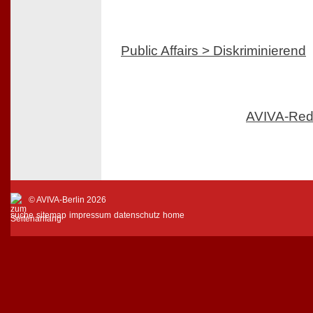
Public Affairs > Diskriminierend
AVIVA-Red
© AVIVA-Berlin 2026
suche
sitemap
impressum
datenschutz
home