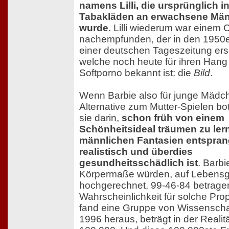
namens Lilli, die ursprünglich i
Tabakläden an erwachsene Män
wurde
. Lilli wiederum war einem 
nachempfunden, der in den 1950e
einer deutschen Tageszeitung ers
welche noch heute für ihren Han
Softporno bekannt ist: die
Bild
.
Wenn Barbie also für junge Mädc
Alternative zum Mutter-Spielen bo
sie darin,
schon früh von einem
Schönheitsideal träumen zu ler
männlichen Fantasien entspra
realistisch und überdies
gesundheitsschädlich ist
. Barbi
Körpermaße würden, auf Lebens
hochgerechnet, 99-46-84 betrage
Wahrscheinlichkeit für solche Pro
fand eine Gruppe von Wissenscha
1996 heraus, beträgt in der Realit