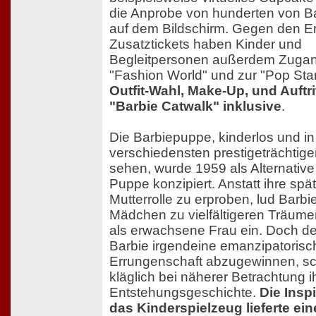
die Anprobe von hunderten von Ba
auf dem Bildschirm. Gegen den E
Zusatztickets haben Kinder und
Begleitpersonen außerdem Zugan
"Fashion World" und zur "Pop Star
Outfit-Wahl, Make-Up, und Auftri
"Barbie Catwalk" inklusive
.
Die Barbiepuppe, kinderlos und in
verschiedensten prestigeträchtig
sehen, wurde 1959 als Alternative
Puppe konzipiert. Anstatt ihre spä
Mutterrolle zu erproben, lud Barbi
Mädchen zu vielfältigeren Träum
als erwachsene Frau ein. Doch de
Barbie irgendeine emanzipatorisc
Errungenschaft abzugewinnen, sch
kläglich bei näherer Betrachtung i
Entstehungsgeschichte.
Die Inspi
das Kinderspielzeug lieferte ei