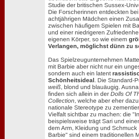
Studie der britischen Sussex-Univ
Die Forscherinnen entdeckten bei 
achtjährigen Mädchen einen Zu
zwischen häufigem Spielen mit B
und einer niedrigeren Zufriedenhe
eigenen Körper, so wie einem
grö
Verlangen, möglichst dünn zu s
Das Spielzeugunternehmen Mattel 
mit Barbie aber nicht nur ein ung
sondern auch ein latent
rassistis
Schönheitsideal
. Die Standard-P
weiß
, blond und blauäugig. Ausn
finden sich allein in der
Dolls Of T
Collection
, welche aber eher dazu 
nationale Stereotype zu zementier
Vielfalt sichtbar zu machen: die "I
beispielsweise trägt Sari und eine
dem Arm, Kleidung und Schmuck 
Barbie" sind einem traditionellen