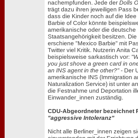
nachempfunden. Jede der
Dolls 
trägt dazu ihren jeweiligen Pass be
dass die Kinder noch auf die Idee
Barbie of Color könnte beispielsw
amerikanische oder die deutsche
Staatsangehörigkeit besitzen. Di
erschiene "Mexico Barbie" mit Pas
Twitter viel Kritik. Nutzerin Anita 
beispielsweise sarkastisch vor:
"W
you just shove a green card in o
an INS agent in the other?"
- Der 
amerikanische INS (Immigration 
Naturalization Service) ist unter a
die Festnahme und Deportation ill
Einwander_innen zuständig.
CDU-Abgeordneter bezeichnet P
"aggressive Intoleranz"
Nicht alle Berliner_innen zeigen s