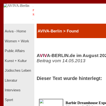
.
P
R
.
AVIVA-Berlin > Found
Aviva - Home
Women + Work
Public Affairs
A
V
I
V
A-BERLIN.de im August 20
Beitrag vom 14.05.2013
Kunst + Kultur
Jüdisches Leben
Dieser Text wurde hinterlegt:
Literatur
Interviews
Sport
Barbie Dreamhouse Expe