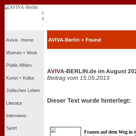
.
P
R
.
AVIVA-Berlin > Found
Aviva - Home
Women + Work
Public Affairs
A
V
I
V
A-BERLIN.de im August 20
Beitrag vom 15.05.2013
Kunst + Kultur
Jüdisches Leben
Dieser Text wurde hinterlegt:
Literatur
Interviews
Sport
Frauen auf dem Weg in d