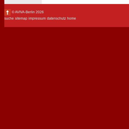
© AVIVA-Berlin 2026
suche
sitemap
impressum
datenschutz
home