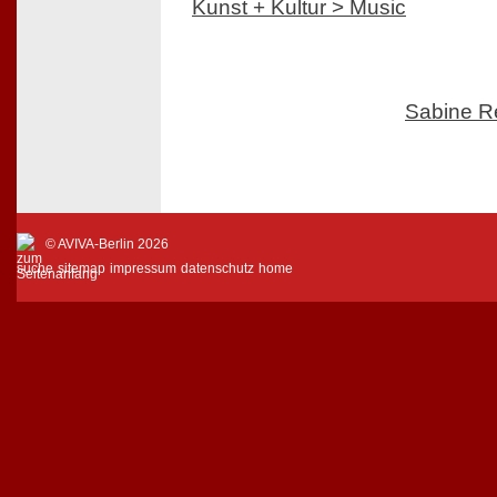
Kunst + Kultur > Music
Sabine R
© AVIVA-Berlin 2026
suche
sitemap
impressum
datenschutz
home