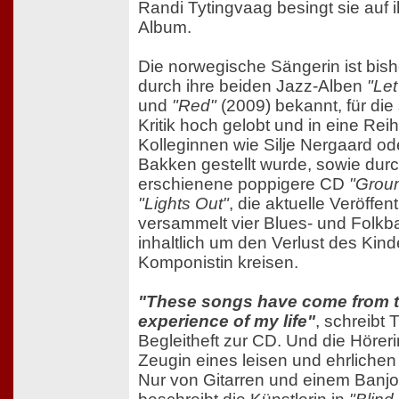
Randi Tytingvaag besingt sie auf
Album.
Die norwegische Sängerin ist bish
durch ihre beiden Jazz-Alben
"Let
und
"Red"
(2009) bekannt, für die
Kritik hoch gelobt und in eine Reih
Kolleginnen wie Silje Nergaard o
Bakken gestellt wurde, sowie durc
erschienene poppigere CD
"Grou
"Lights Out"
, die aktuelle Veröffen
versammelt vier Blues- und Folkba
inhaltlich um den Verlust des Kind
Komponistin kreisen.
"These songs have come from t
experience of my life"
, schreibt 
Begleitheft zur CD. Und die Höreri
Zeugin eines leisen und ehrlichen
Nur von Gitarren und einem Banjo 