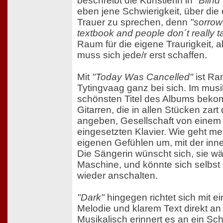
beschreibt die Künstlerin in
"Blind
eben jene Schwierigkeit, über die
Trauer zu sprechen, denn
"sorrow
textbook and people don´t really ta
Raum für die eigene Traurigkeit, 
muss sich jede/r erst schaffen.
Mit
"Today Was Cancelled"
ist Ra
Tytingvaag ganz bei sich. Im musi
schönsten Titel des Albums bek
Gitarren, die in allen Stücken zart
angeben, Gesellschaft von einem 
eingesetzten Klavier. Wie geht m
eigenen Gefühlen um, mit der inn
Die Sängerin wünscht sich, sie wä
Maschine, und könnte sich selbst 
wieder anschalten.
"Dark"
hingegen richtet sich mit e
Melodie und klarem Text direkt an 
Musikalisch erinnert es an ein Schl