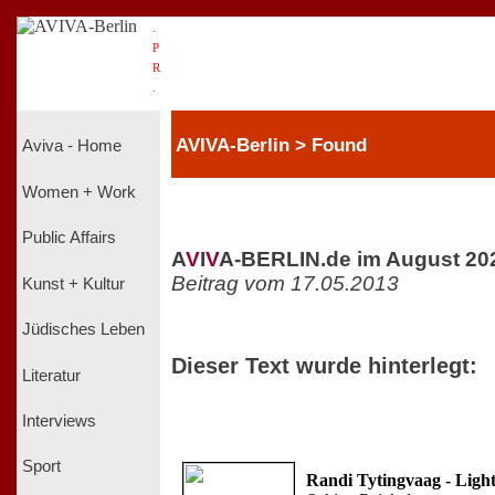
.
P
R
.
AVIVA-Berlin > Found
Aviva - Home
Women + Work
Public Affairs
A
V
I
V
A-BERLIN.de im August 20
Beitrag vom 17.05.2013
Kunst + Kultur
Jüdisches Leben
Dieser Text wurde hinterlegt:
Literatur
Interviews
Sport
Randi Tytingvaag - Ligh