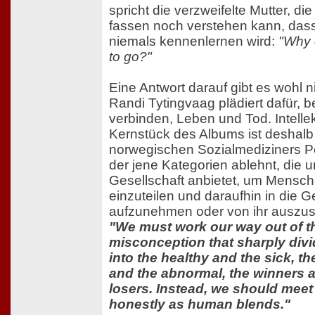
spricht die verzweifelte Mutter, di
fassen noch verstehen kann, dass 
niemals kennenlernen wird:
"Why 
to go?"
Eine Antwort darauf gibt es wohl n
Randi Tytingvaag plädiert dafür, b
verbinden, Leben und Tod. Intellek
Kernstück des Albums ist deshalb 
norwegischen Sozialmediziners Pe
der jene Kategorien ablehnt, die 
Gesellschaft anbietet, um Mensc
einzuteilen und daraufhin in die 
aufzunehmen oder von ihr auszus
"We must work our way out of t
misconception that sharply di
into the healthy and the sick, t
and the abnormal, the winners 
losers. Instead, we should meet
honestly as human blends."