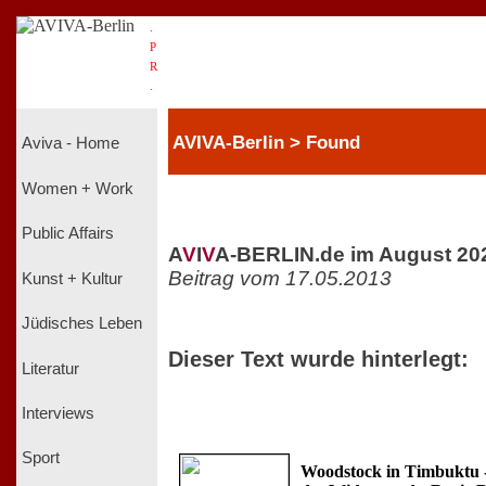
.
P
R
.
AVIVA-Berlin > Found
Aviva - Home
Women + Work
Public Affairs
A
V
I
V
A-BERLIN.de im August 20
Beitrag vom 17.05.2013
Kunst + Kultur
Jüdisches Leben
Dieser Text wurde hinterlegt:
Literatur
Interviews
Sport
Woodstock in Timbuktu -