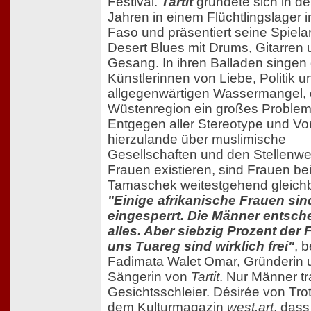
Festival.
Tartit
gründete sich in d
Jahren in einem Flüchtlingslager i
Faso und präsentiert seine Spiela
Desert Blues mit Drums, Gitarren
Gesang. In ihren Balladen singen 
Künstlerinnen von Liebe, Politik 
allgegenwärtigen Wassermangel, d
Wüstenregion ein großes Problem 
Entgegen aller Stereotype und Voru
hierzulande über muslimische
Gesellschaften und den Stellenwe
Frauen existieren, sind Frauen be
Tamaschek weitestgehend gleichb
"Einige afrikanische Frauen sin
eingesperrt. Die Männer entsch
alles. Aber siebzig Prozent der 
uns Tuareg sind wirklich frei"
, b
Fadimata Walet Omar, Gründerin 
Sängerin von
Tartit
. Nur Männer t
Gesichtsschleier. Désirée von Trot
dem Kulturmagazin
west.art
, dass