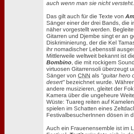
auch wenn man sie nicht versteht.
Das gilt auch für die Texte von
Am
Sänger einer der drei Bands, die i
näher vorgestellt werden. Begleite
Gitarren und Djembe singt er an 
Diskriminierung, der die Kel Tam
ihr nomadischer Lebensstil ausges
Mittlerweile weltweit bekannt ist d
Bombino
, die mit rockigem Soun
virtuosen Gitarrensoli überzeugt 
Sänger von
CNN
als
"guitar hero 
desert"
bezeichnet wurde. Währen
andere musizieren, gleitet der Fo
Kamera über die ungeheure Weite
Wüste: Tuareg reiten auf Kamelen
spielen im Schatten eines Zeltdac
FestivalbesucherInnen dösen in 
Auch ein Frauenensemble ist im L