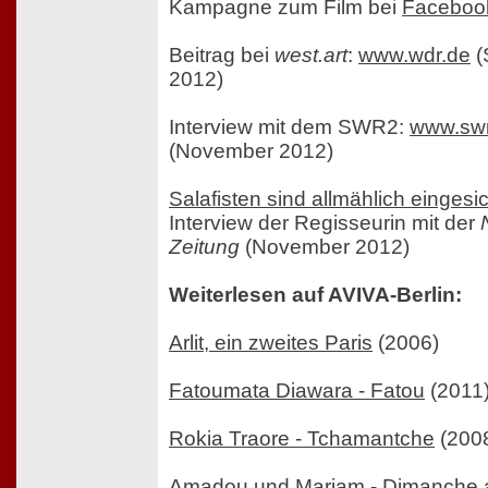
Kampagne zum Film bei
Faceboo
Beitrag bei
west.art
:
www.wdr.de
(
2012)
Interview mit dem SWR2:
www.swr
(November 2012)
Salafisten sind allmählich eingesic
Interview der Regisseurin mit der
Zeitung
(November 2012)
Weiterlesen auf AVIVA-Berlin:
Arlit, ein zweites Paris
(2006)
Fatoumata Diawara - Fatou
(2011
Rokia Traore - Tchamantche
(200
Amadou und Mariam - Dimanche