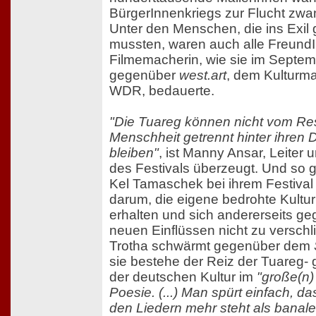
BürgerInnenkriegs zur Flucht zwa
Unter den Menschen, die ins Exil
mussten, waren auch alle Freund
Filmemacherin, wie sie im Septe
gegenüber
west.art
, dem Kulturm
WDR, bedauerte.
"Die Tuareg können nicht vom Res
Menschheit getrennt hinter ihren
bleiben"
, ist Manny Ansar, Leiter
des Festivals überzeugt. Und so 
Kel Tamaschek bei ihrem Festival 
darum, die eigene bedrohte Kultur
erhalten und sich andererseits g
neuen Einflüssen nicht zu versch
Trotha schwärmt gegenüber dem
sie bestehe der Reiz der Tuareg-
der deutschen Kultur im
"große(n)
Poesie. (...) Man spürt einfach, da
den Liedern mehr steht als banale