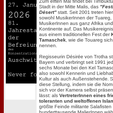
Zum elften Mal findet bei Timbuktu
Stadt in der Mitte Malis, das
"Fest
Désert"
statt. Seit 2001 treten hier
sowohl MusikerInnen der Tuareg, 
MusikerInnen aus ganz Afrika und
Kontinente auf. Das Musikereigni
aus einem traditionellen Fest der
Tamaschek
, wie die Touareg sich
nennen.
Regisseurin Désirée von Trotha 
Bayern und verbringt seit 1991 je
sechs Monate bei den Kel Tamasc
also sowohl Kennerin und Liebha
Kultur als auch Außenstehende. S
diese Stellung, indem sie die No
sich vor der Kamera selbst präsen
lässt: als
VertreterInnen eines fri
toleranten und weltoffenen Isla
größte Feinde militante Salafisten 
hunderttausende MalierInnen wä