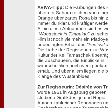
AVIVA-Tipp:
Die Färbungen des 
über der Sahara reichen von eine
Orange über zartes Rosa bis hin 
immer dunkler und kräftiger werd
Allein diese Aufnahmen sind es we
"Woodstock in Timbuktu"
zu sehen
Film ist noch vielmehr ein Plädoye
unbedingten Erhalt des
"Festival 
Die Liebe der Regisseurin zur Wü
Kultur der Kel Tamaschek überträg
die Zuschauerin, die Einblicke in i
wahrscheinlich noch wenig bekan
erhält. Und über allem liegen die
Klänge des Wüstenblues.
Zur Regisseurin: Désirée von T
wurde 1961 in Augsburg geboren
studierte Grafikdesign und Regie. 
Autorin zahlreicher Reportagen u