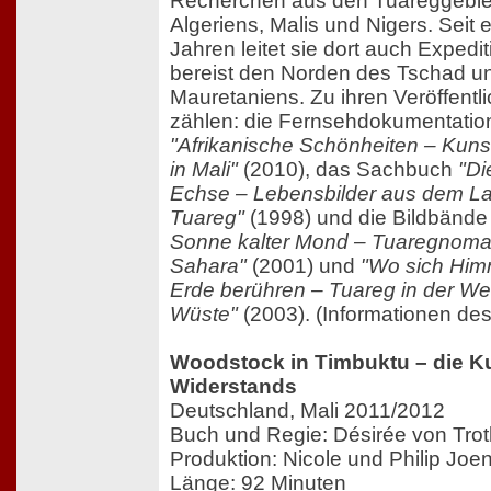
Recherchen aus den Tuareggebie
Algeriens, Malis und Nigers. Seit 
Jahren leitet sie dort auch Expedi
bereist den Norden des Tschad u
Mauretaniens. Zu ihren Veröffent
zählen: die Fernsehdokumentatio
"Afrikanische Schönheiten – Kun
in Mali"
(2010), das Sachbuch
"Di
Echse – Lebensbilder aus dem L
Tuareg"
(1998) und die Bildbänd
Sonne kalter Mond – Tuaregnoma
Sahara"
(2001) und
"Wo sich Him
Erde berühren – Tuareg in der Wei
Wüste"
(2003). (Informationen des
Woodstock in Timbuktu – die K
Widerstands
Deutschland, Mali 2011/2012
Buch und Regie: Désirée von Tro
Produktion: Nicole und Philip Joe
Länge: 92 Minuten