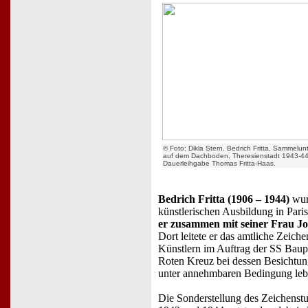
© Foto: Dikla Stern. Bedrich Fritta, Sammelun
auf dem Dachboden, Theresienstadt 1943-44
Dauerleihgabe Thomas Fritta-Haas.
Bedrich Fritta (1906 – 1944)
wurd
künstlerischen Ausbildung in Pari
er zusammen mit seiner Frau J
Dort leitete er das amtliche Zeic
Künstlern im Auftrag der SS Baupl
Roten Kreuz bei dessen Besichtung
unter annehmbaren Bedingung leb
Die Sonderstellung des Zeichenst