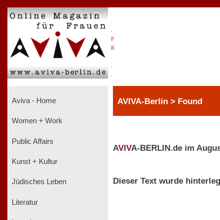
.
.
.
P
R
.
.
.
AVIVA-Berlin > Found
Aviva - Home
Women + Work
Public Affairs
A
V
I
V
A-BERLIN.de im Augus
Kunst + Kultur
Dieser Text wurde hinterleg
Jüdisches Leben
Literatur