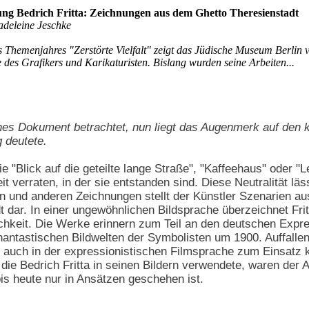
ung Bedrich Fritta: Zeichnungen aus dem Ghetto Theresienstadt
adeleine Jeschke
Themenjahres "Zerstörte Vielfalt" zeigt das Jüdische Museum Berlin 
 des Grafikers und Karikaturisten. Bislang wurden seine Arbeiten...
sches Dokument betrachtet, nun liegt das Augenmerk auf den k
g deutete.
wie "Blick auf die geteilte lange Straße", "Kaffeehaus" oder 
eit verraten, in der sie entstanden sind. Diese Neutralität lä
en und anderen Zeichnungen stellt der Künstler Szenarien au
t dar. In einer ungewöhnlichen Bildsprache überzeichnet Fri
ichkeit. Die Werke erinnern zum Teil an den deutschen Exp
antastischen Bildwelten der Symbolisten um 1900. Auffallen
e auch in der expressionistischen Filmsprache zum Einsatz 
, die Bedrich Fritta in seinen Bildern verwendete, waren der 
bis heute nur in Ansätzen geschehen ist.