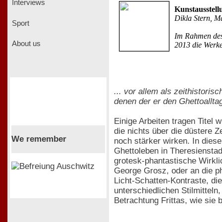
Interviews
Kunstausstell
Dikla Stern, M
Sport
Im Rahmen des 
About us
2013 die Werke
... vor allem als zeithistori
denen der er den Ghettoallta
Einige Arbeiten tragen Titel 
die nichts über die düstere Z
We remember
noch stärker wirken. In dies
Ghettoleben in Theresienstad
grotesk-phantastische Wirkl
George Grosz, oder an die ph
Licht-Schatten-Kontraste, di
unterschiedlichen Stilmitteln
Betrachtung Frittas, wie sie 