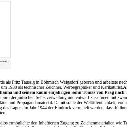
terkunft
.
e als Fritz Taussig in Böhmisch Weigsdorf geboren und arbeitete nac
s um 1930 als technischer Zeichner, Werbegraphiker und Karikaturist.
A
ohanna und seinem kaum einjährigen Sohn Tomáš von Prag nach Th
henbüro der jüdischen Selbstverwaltung und entwarf zusammen mit zwanz
äne und Propagandamaterial. Damit sollte der Weltöffentlichkeit, vor a
 des Lagers im Jahr 1944 der Eindruck vermittelt werden, dass Jüdinne
ten.
udios ermöglichte den Inhaftierten Zugang zu Zeichenmaterialien wie 