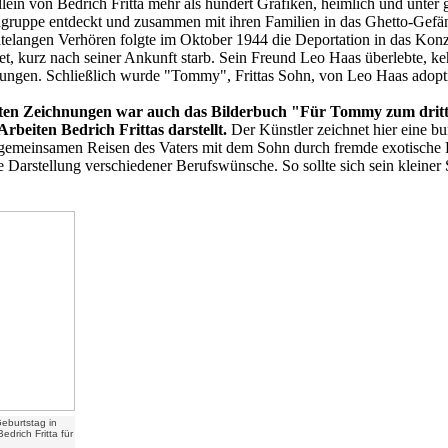
ein von Bedrich Fritta mehr als hundert Grafiken, heimlich und unter 
ngruppe entdeckt und zusammen mit ihren Familien in das Ghetto-Gefä
elangen Verhören folgte im Oktober 1944 die Deportation in das Konz
ftet, kurz nach seiner Ankunft starb. Sein Freund Leo Haas überlebte, 
nungen. Schließlich wurde "Tommy", Frittas Sohn, von Leo Haas adopti
eten Zeichnungen war auch das Bilderbuch "Für Tommy zum dritt
rbeiten Bedrich Frittas darstellt.
Der Künstler zeichnet hier eine bu
n gemeinsamen Reisen des Vaters mit dem Sohn durch fremde exotische 
Darstellung verschiedener Berufswünsche. So sollte sich sein kleiner
eburtstag in
drich Fritta für