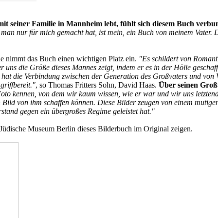
it seiner Familie in Mannheim lebt, fühlt sich diesem Buch verbu
s man nur für mich gemacht hat, ist mein, ein Buch von meinem Vater. D
e nimmt das Buch einen wichtigen Platz ein.
"Es schildert von Romant
 uns die Größe dieses Mannes zeigt, indem er es in der Hölle geschafft
 hat die Verbindung zwischen der Generation des Großvaters und von Va
riffbereit."
, so Thomas Fritters Sohn, David Haas.
Über seinen Groß
oto kennen, von dem wir kaum wissen, wie er war und wir uns letztend
Bild von ihm schaffen können. Diese Bilder zeugen von einem mutigen 
rstand gegen ein übergroßes Regime geleistet hat."
Jüdische Museum Berlin dieses Bilderbuch im Original zeigen.