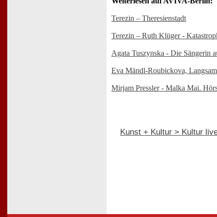
Weiterlesen auf AVIVA-Berlin:
Terezin – Theresienstadt
Terezin – Ruth Klüger - Katastro
Agata Tuszynska - Die Sängerin 
Eva Mändl-Roubickova, Langsam g
Mirjam Pressler - Malka Mai. Hör
Kunst + Kultur > Kultur liv