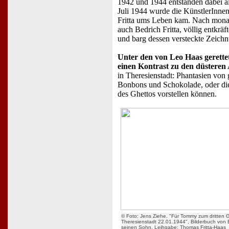
1942 und 1944 entstanden dabei all
Juli 1944 wurde die KünstlerInne
Fritta ums Leben kam. Nach monat
auch Bedrich Fritta, völlig entkrä
und barg dessen versteckte Zeich
Unter den von Leo Haas gerett
einen Kontrast zu den düsteren A
in Theresienstadt: Phantasien vo
Bonbons und Schokolade, oder die 
des Ghettos vorstellen können.
© Foto: Jens Ziehe. "Für Tommy zum dritten G
Theresienstadt 22.01.1944", Bilderbuch von Be
seinen Sohn. Leihgabe: Thomas Fritta-Haas