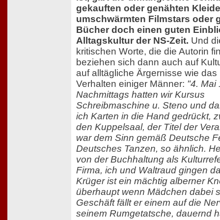
gekauften oder genähten Kleider
umschwärmten Filmstars oder 
Bücher doch einen guten Einblic
Alltagskultur der NS-Zeit.
Und di
kritischen Worte, die die Autorin fi
beziehen sich dann auch auf Kultu
auf alltägliche Ärgernisse wie das 
Verhalten einiger Männer:
"4. Mai
Nachmittags hatten wir Kursus
Schreibmaschine u. Steno und d
ich Karten in die Hand gedrückt, z
den Kuppelsaal, der Titel der Ver
war dem Sinn gemäß Deutsche Fe
Deutsches Tanzen, so ähnlich. He
von der Buchhaltung als Kulturref
Firma, ich und Waltraud gingen da
Krüger ist ein mächtig alberner Kn
überhaupt wenn Mädchen dabei s
Geschäft fällt er einem auf die Ne
seinem Rumgetatsche, dauernd h