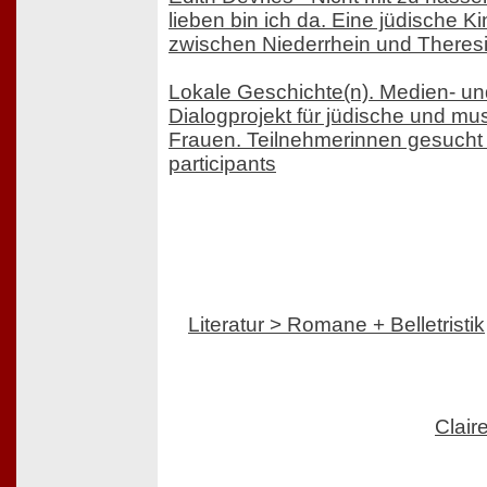
lieben bin ich da. Eine jüdische Ki
zwischen Niederrhein und Theres
Lokale Geschichte(n). Medien- un
Dialogprojekt für jüdische und mu
Frauen. Teilnehmerinnen gesucht -
participants
Literatur > Romane + Belletristik
Clair