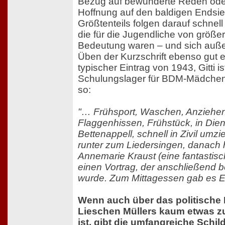
Bezug auf bewunderte Reden ode
Hoffnung auf den baldigen Endsie
Größtenteils folgen darauf schnell
die für die Jugendliche von größer
Bedeutung waren – und sich au
Üben der Kurzschrift ebenso gut e
typischer Eintrag von 1943, Gitti i
Schulungslager für BDM-Mädchen,
so:
"… Frühsport, Waschen, Anziehen
Flaggenhissen, Frühstück, in Die
Bettenappell, schnell in Zivil umz
runter zum Liedersingen, danach h
Annemarie Kraust (eine fantastisc
einen Vortrag, der anschließend 
wurde. Zum Mittagessen gab es E
Wenn auch über das politische
Lieschen Müllers kaum etwas z
ist, gibt die umfangreiche Schil