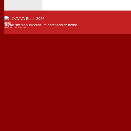
© AVIVA-Berlin 2026
suche
sitemap
impressum
datenschutz
home