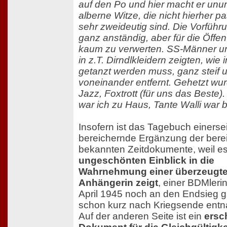
auf den Po und hier macht er unu
alberne Witze, die nicht hierher 
sehr zweideutig sind. Die Vorfüh
ganz anständig, aber für die Öffent
kaum zu verwerten. SS-Männer 
in z.T. Dirndlkleidern zeigten, wie 
getanzt werden muss, ganz steif u
voneinander entfernt. Gehetzt wu
Jazz, Foxtrott (für uns das Beste)
war ich zu Haus, Tante Walli war b
Insofern ist das Tagebuch einersei
bereichernde Ergänzung der berei
bekannten Zeitdokumente, weil e
ungeschönten Einblick in die
Wahrnehmung einer überzeugten
Anhängerin zeigt
, einer BDMlerin
April 1945 noch an den Endsieg g
schon kurz nach Kriegsende entnazi
Auf der anderen Seite ist ein
ersc