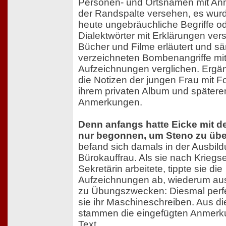
Personen- und Ortsnamen mit An
der Randspalte versehen, es wur
heute ungebräuchliche Begriffe o
Dialektwörter mit Erklärungen ver
Bücher und Filme erläutert und sä
verzeichneten Bombenangriffe mit o
Aufzeichnungen verglichen. Ergä
die Notizen der jungen Frau mit F
ihrem privaten Album und spätere
Anmerkungen.
Denn anfangs hatte Eicke mit d
nur begonnen, um Steno zu üb
befand sich damals in der Ausbild
Bürokauffrau. Als sie nach Kriegs
Sekretärin arbeitete, tippte sie die
Aufzeichnungen ab, wiederum aus
zu Übungszwecken: Diesmal perfe
sie ihr Maschineschreiben. Aus di
stammen die eingefügten Anmer
Text.