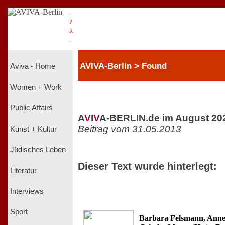
.
P
R
.
AVIVA-Berlin > Found
Aviva - Home
Women + Work
Public Affairs
A
V
I
V
A-BERLIN.de im August 20
Beitrag vom 31.05.2013
Kunst + Kultur
Jüdisches Leben
Dieser Text wurde hinterlegt:
Literatur
Interviews
Sport
Barbara Felsmann, Anne