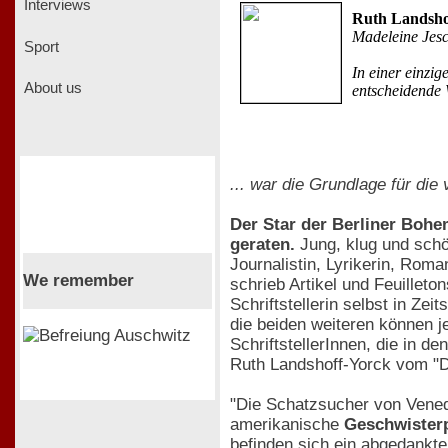
Interviews
Ruth Landshof
Madeleine Jes
Sport
In einer einzi
About us
entscheidende 
... war die Grundlage für di
Der Star der Berliner Bohe
geraten.
Jung, klug und schön
Journalistin, Lyrikerin, Roma
We remember
schrieb Artikel und Feuillet
Schriftstellerin selbst in Zei
die beiden weiteren können j
SchriftstellerInnen, die in d
Ruth Landshoff-Yorck vom "Dr
"Die Schatzsucher von Venedi
amerikanische
Geschwisterp
befinden sich ein abgedankte