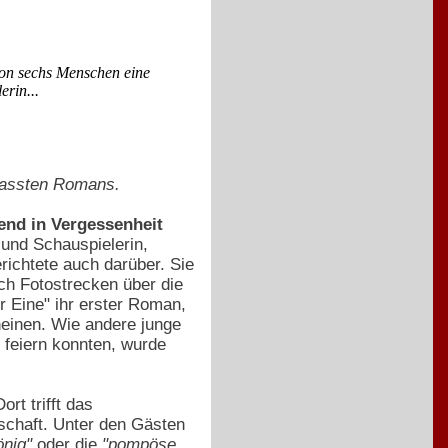
von sechs Menschen eine
erin...
rfassten Romans.
end in Vergessenheit
 und Schauspielerin,
erichtete auch darüber. Sie
ch Fotostrecken über die
er Eine" ihr erster Roman,
heinen. Wie andere junge
e feiern konnten, wurde
rt trifft das
schaft. Unter den Gästen
önig"
oder die
"pompöse