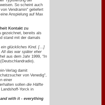
der Typisierung der
fweisen. So scheint auch
 von Vendramin" geliefert
 eine Anspielung auf Max
heit Kontakt zu
ezeichnet, bereits als
nd stand mit der damals
 ein glückliches Kind. […]
. All das war später eher
rechel aus dem Jahr 1999,
"In
(Deutschlandradio).
ein-Verlag damit
 Schatzsucher von Venedig",
In einer
erhalten sollen
die Hälfte
 Landshoff-Yorck in
d with it - everything