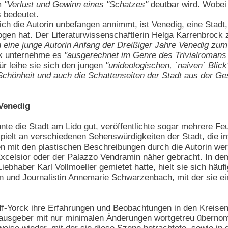
m
"Verlust und Gewinn eines "Schatzes"
deutbar wird. Wobei
 bedeutet.
h die Autorin unbefangen annimmt, ist Venedig, eine Stadt
gen hat. Der Literaturwissenschaftlerin Helga Karrenbrock 
n eine junge Autorin Anfang der Dreißiger Jahre Venedig 
k unternehme es
"ausgerechnet im Genre des Trivialromans
ür leihe sie sich den jungen
"unideologischen, ´naiven´ Blick
Schönheit und auch die Schattenseiten der Stadt aus der G
Venedig
nnte die Stadt am Lido gut, veröffentlichte sogar mehrere Feu
ielt an verschiedenen Sehenswürdigkeiten der Stadt, die i
 mit den plastischen Beschreibungen durch die Autorin wer
Excelsior oder der Palazzo Vendramin näher gebracht. In de
ebhaber Karl Vollmoeller gemietet hatte, hielt sie sich häufig
erin und Journalistin Annemarie Schwarzenbach, mit der sie 
ff-Yorck ihre Erfahrungen und Beobachtungen in den Kreisen
usgeber mit nur minimalen Änderungen wortgetreu übernom