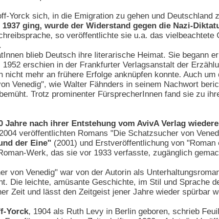
ff-Yorck sich, in die Emigration zu gehen und Deutschland 
s 1937 ging, wurde der Widerstand gegen die Nazi-Dikta
chreibsprache, so veröffentlichte sie u.a. das vielbeachtet
.
ratInnen blieb Deutsch ihre literarische Heimat. Sie begann 
. 1952 erschien in der Frankfurter Verlagsanstalt der Erzä
ch nicht mehr an frühere Erfolge anknüpfen konnte. Auch um d
 Venedig", wie Walter Fähnders in seinem Nachwort bericht
 bemüht. Trotz prominenter FürsprecherInnen fand sie zu ihr
 Jahre nach ihrer Entstehung vom AvivA Verlag wiedere
 2004 veröffentlichten Romans "Die Schatzsucher von Venedi
und der Eine"
(2001) und Erstveröffentlichung von "Roman 
oman-Werk, das sie vor 1933 verfasste, zugänglich gemac
r von Venedig" war von der Autorin als Unterhaltungsroman
ht. Die leichte, amüsante Geschichte, im Stil und Sprache de
r Zeit und lässt den Zeitgeist jener Jahre wieder spürbar 
f-Yorck
, 1904 als Ruth Levy in Berlin geboren, schrieb Feuil