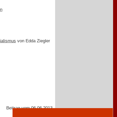
en
zialismus
von Edda Ziegler
Beitrag vom 06.06.2013