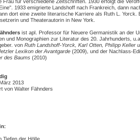
rau für verschiedene Zeitschriften. 1930 erfolgt die Veröff
ine". 1933 emigrierte Landshoff nach Frankreich, dann nac
nn dort eine zweite literarische Karriere als Ruth L. Yorck.
ersetzerin und Theaterautorin in New York.
Fähnders
ist apl. Professor für Neuere Germanistik an der U
onen und Monographien zur Literatur des 20. Jahrhunderts, u.
geber. von
Ruth Landshoff-Yorck, Karl Otten, Philipp Keller u
etzler Lexikon der Avantgarde
(2009), und der Nachlass-Ed
r des Baums
(2010)
dig
 März 2013
t von Walter Fähnders
in:
 Tiefen der Hölle