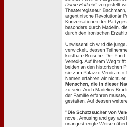
Dame Hofknix"
vorgestellt we
Theaterregisseur Bachmann, de
argentinische Revolutionär P
Konversationen der Partygese
besonders durch Madelin, die
durch den ironischen Erzählto
Unwissentlich wird die junge
verwickelt, dessen Teilnehmer
kostbare Brosche. Der Fund 
Venedig. Auf ihrem Weg triff
beiden an den historischen P
sie zum Palazzo Vendramin f
Namen erfahren wir nicht, er
Menschen, die in dieser Na
zu sein. Auch Madelins Brude
der Familie erfahren musste,
gestalten. Auf dessen weite
"Die Schatzsucher von Ven
novel. Amusing and gay and li
unangestrengte Weise nähert 