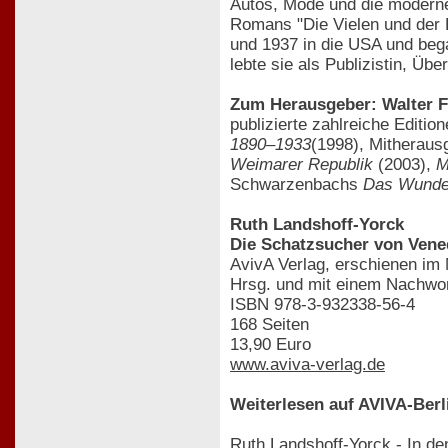
Autos, Mode und die moderne F
Romans "Die Vielen und der E
und 1937 in die USA und bega
lebte sie als Publizistin, Üb
Zum Herausgeber: Walter 
publizierte zahlreiche Editi
1890–1933
(1998), Mitheraus
Weimarer Republik
(2003),
M
Schwarzenbachs
Das Wunde
Ruth Landshoff-Yorck
Die Schatzsucher von Vene
AvivA Verlag, erschienen im
Hrsg. und mit einem Nachwor
ISBN 978-3-932338-56-4
168 Seiten
13,90 Euro
www.aviva-verlag.de
Weiterlesen auf AVIVA-Berl
Ruth Landshoff-Yorck - In den