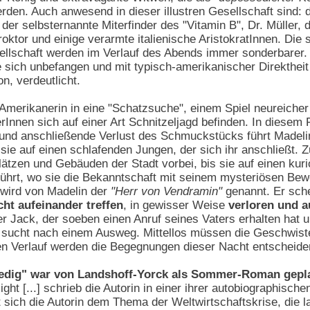
rden. Auch anwesend in dieser illustren Gesellschaft sind: d
r selbsternannte Miterfinder des "Vitamin B", Dr. Müller, d
roktor und einige verarmte italienische AristokratInnen. Die
llschaft werden im Verlauf des Abends immer sonderbarer. D
 sich unbefangen und mit typisch-amerikanischer Direktheit 
n, verdeutlicht.
 Amerikanerin in eine "Schatzsuche", einem Spiel neureich
Innen sich auf einer Art Schnitzeljagd befinden. In diesem F
und anschließende Verlust des Schmuckstücks führt Madelin
t sie auf einen schlafenden Jungen, der sich ihr anschließ
lätzen und Gebäuden der Stadt vorbei, bis sie auf einen kur
ührt, wo sie die Bekanntschaft mit seinem mysteriösen Be
 wird von Madelin der
"Herr von Vendramin"
genannt. Er sch
cht aufeinander treffen
, in gewisser Weise
verloren und a
r Jack, der soeben einen Anruf seines Vaters erhalten hat 
 sucht nach einem Ausweg. Mittellos müssen die Geschwiste
ren Verlauf werden die Begegnungen dieser Nacht entscheide
edig" war von Landshoff-Yorck als Sommer-Roman gepl
ght [...] schrieb die Autorin in einer ihrer autobiographisch
sich die Autorin dem Thema der Weltwirtschaftskrise, die 