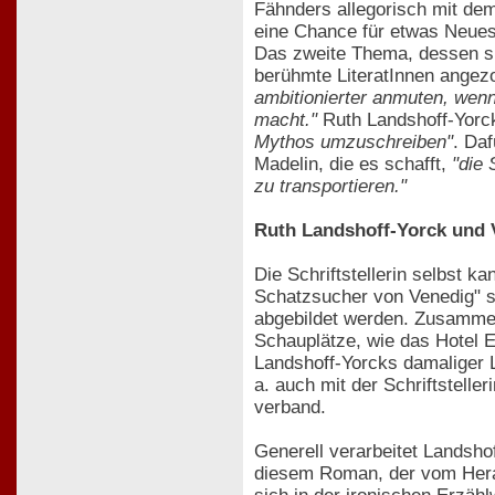
Fähnders allegorisch mit de
eine Chance für etwas Neues
Das zweite Thema, dessen sic
berühmte LiteratInnen angezo
ambitionierter anmuten, wen
macht."
Ruth Landshoff-Yorc
Mythos umzuschreiben"
. Daf
Madelin, die es schafft,
"die 
zu transportieren."
Ruth Landshoff-Yorck und 
Die Schriftstellerin selbst ka
Schatzsucher von Venedig" sp
abgebildet werden. Zusammen
Schauplätze, wie das Hotel 
Landshoff-Yorcks damaliger Li
a. auch mit der Schriftstell
verband.
Generell verarbeitet Landsho
diesem Roman, der vom Hera