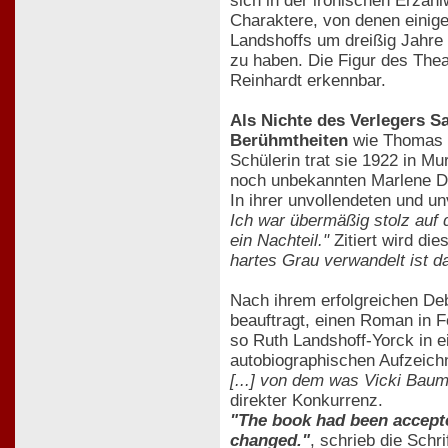
sich in der ironischen Erzähl
Charaktere, von denen einige
Landshoffs um dreißig Jahre ä
zu haben. Die Figur des The
Reinhardt erkennbar.
Als Nichte des Verlegers S
Berühmtheiten
wie Thomas M
Schülerin trat sie 1922 in M
noch unbekannten Marlene Di
In ihrer unvollendeten und un
Ich war übermäßig stolz auf d
ein Nachteil."
Zitiert wird di
hartes Grau verwandelt ist d
Nach ihrem erfolgreichen Deb
beauftragt, einen Roman in Fo
so Ruth Landshoff-Yorck in ei
autobiographischen Aufzeichn
[...] von dem was Vicki Baum
direkter Konkurrenz.
"The book had been accept
changed."
, schrieb die Schri