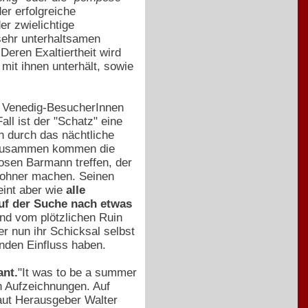
er erfolgreiche
er zwielichtige
 sehr unterhaltsamen
eren Exaltiertheit wird
mit ihnen unterhält, sowie
er Venedig-BesucherInnen
all ist der "Schatz" eine
 durch das nächtliche
t. Zusammen kommen die
iosen Barmann treffen, der
wohner machen. Seinen
eint aber wie
alle
uf der Suche nach etwas
und vom plötzlichen Ruin
r nun ihr Schicksal selbst
nden Einfluss haben.
ant.
"It was to be a summer
en Aufzeichnungen. Auf
laut Herausgeber Walter