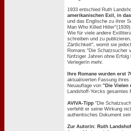
1933 entschied Ruth Landsho
amerikanischen Exil, in da
und das Englische zu ihrer S
Man Who Killed Hitler"(1939)
Wie für viele andere Exillite
schreiben und zu publizieren
Zärtlichkeit", womit sie jedo
Romans "Die Schatzsucher von
fünfziger Jahren ohne Erfolg
VerlegerIn mehr.
Ihre Romane wurden erst 70
aktualisierten Fassung ihres
Neuauflage von
"Die Vielen 
Landshoff-Yorcks gesamtes R
AVIVA-Tipp
"Die Schatzsuche
verfehlt er seine Wirkung nic
authentisches Dokument seine
Zur Autorin: Ruth Landshof