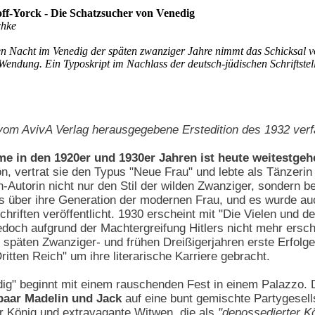
f-Yorck - Die Schatzsucher von Venedig
chke
gen Nacht im Venedig der späten zwanziger Jahre nimmt das Schicksal 
Wendung. Ein Typoskript im Nachlass der deutsch-jüdischen Schriftstell
e vom AvivA Verlag herausgegebene Erstedition des 1932 ve
me in den 1920er und 1930er Jahren ist heute weitestgeh
, vertrat sie den Typus "Neue Frau" und lebte als Tänzerin
n-Autorin nicht nur den Stil der wilden Zwanziger, sondern b
ons über ihre Generation der modernen Frau, und es wurde au
tschriften veröffentlicht. 1930 erscheint mit "Die Vielen und d
edoch aufgrund der Machtergreifung Hitlers nicht mehr ersc
en späten Zwanziger- und frühen Dreißigerjahren erste Erfolg
itten Reich" um ihre literarische Karriere gebracht.
g" beginnt mit einem rauschenden Fest in einem Palazzo. Do
aar Madelin und Jack
auf eine bunt gemischte Partygesell
r König und extravagante Witwen, die als
"depossedierter K