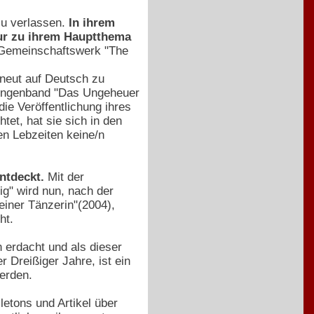
zu verlassen.
In ihrem
tur zu ihrem Hauptthema
e Gemeinschaftswerk "The
erneut auf Deutsch zu
hlungenband "Das Ungeheuer
ie Veröffentlichung ihres
et, hat sie sich in den
en Lebzeiten keine/n
ntdeckt.
Mit der
g" wird nun, nach der
einer Tänzerin"(2004),
ht.
 erdacht und als dieser
r Dreißiger Jahre, ist ein
werden.
letons und Artikel über