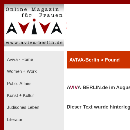
.
.
.
P
R
.
.
.
AVIVA-Berlin > Found
Aviva - Home
Women + Work
Public Affairs
A
V
I
V
A-BERLIN.de im Augus
Kunst + Kultur
Dieser Text wurde hinterleg
Jüdisches Leben
Literatur