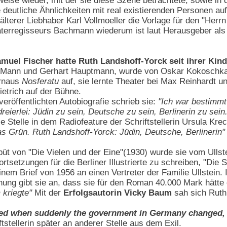
weise wieder, mit der sie diese Szene betrachtete, sowie in 
 deutliche Ähnlichkeiten mit real existierenden Personen au
lterer Liebhaber Karl Vollmoeller die Vorlage für den "Herrn
aterregisseurs Bachmann wiederum ist laut Herausgeber als
amuel Fischer hatte Ruth Landshoff-Yorck seit ihrer Kind
ann und Gerhart Hauptmann, wurde von Oskar Kokoschka g
urnaus
Nosferatu
auf, sie lernte Theater bei Max Reinhardt u
etrich auf der Bühne.
veröffentlichten Autobiografie schrieb sie:
"Ich war bestimmt
reierlei: Jüdin zu sein, Deutsche zu sein, Berlinerin zu sein
ese Stelle in dem Radiofeature der Schriftstellerin Ursula K
as Grün. Ruth Landshoff-Yorck: Jüdin, Deutsche, Berlinerin"
üt von "Die Vielen und der Eine"(1930) wurde sie vom Ullst
rtsetzungen für die Berliner Illustrierte zu schreiben, "Die
nem Brief von 1956 an einen Vertreter der Familie Ullstein. 
ung gibt sie an, dass sie für den Roman 40.000 Mark hätte 
 kriegte"
Mit der
Erfolgsautorin Vicky Baum
sah sich Ruth
ed when suddenly the government in Germany changed, an
ftstellerin später an anderer Stelle aus dem Exil.