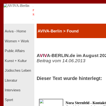
.
P
R
.
AVIVA-Berlin > Found
Aviva - Home
Women + Work
Public Affairs
A
V
I
V
A-BERLIN.de im August 20
Beitrag vom 14.06.2013
Kunst + Kultur
Jüdisches Leben
Dieser Text wurde hinterlegt:
Literatur
Interviews
Sport
Nora Sternfeld - Kontak