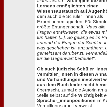
aktualisieren"
.
Strategien dezent
Lernens ermöglichten einen
Wissensaustausch auf Augenh
dem auch die Schüler_innen als
Expert_innen agierten. Für Sternfel
größte Errungenschaft,
"dass alle 
Fragen entwickelten, die etwas mi
tun hatten [...]. So gelang es im Pr
anhand der Fragen der Schüler_i
was geschehen ist, anzunähern,
gemeinsam darüber zu verhandel
für die Gegenwart bedeutet"
.
Ob auch jüdische Schüler_inne
Vermittler_innen in diesen An
und Verhandlungen involviert w
aus dem Buch leider nicht hervo
überrascht, zumal die Autorin an 
Stelle selbst auf die
Wichtigkeit 
Sprecher_innenpositionen
im Ko
Vermittlungsarbeit verweist.