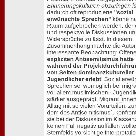
Erinnerungskulturen abzuringen is
dadurch oft reproduzierte
"sozial
erwünschte Sprechen"
könne nu
Raum aufgebrochen werden, der e
und respektvolle Diskussionen un
Widersprüche zulässt. In diesem
Zusammenhang machte die Autori
interessante Beobachtung: Offen
expliziten Antisemitismus hatte 
während der Projektdurchführu
von Seiten dominanzkultureller
Jugendlicher erlebt
. Sozial erw
Sprechen sei womöglich bei migra
vor allem muslimischen - Jugendl
stärker ausgeprägt. Migrant_inne
Alltag mit so vielen Vorurteilen, z
dem des Antisemitismus´, konfront
sie bei der Diskussion im Klasse
keinen Fall negativ auffallen wollt
Sternfelds vorsichtige Interpretatio