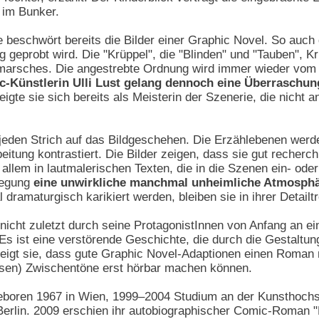
 im Bunker.
beschwört bereits die Bilder einer Graphic Novel. So auch 
 geprobt wird. Die "Krüppel", die "Blinden" und "Tauben", K
marsches. Die angestrebte Ordnung wird immer wieder vom 
-Künstlerin Ulli Lust gelang dennoch eine Überraschun
igte sie sich bereits als Meisterin der Szenerie, die nicht an
t jeden Strich auf das Bildgeschehen. Die Erzählebenen we
itung kontrastiert. Die Bilder zeigen, dass sie gut recherch
 allem in lautmalerischen Texten, die in die Szenen ein- od
legung
eine unwirkliche manchmal unheimliche Atmosph
ramaturgisch karikiert werden, bleiben sie in ihrer Detailt
nicht zuletzt durch seine ProtagonistInnen von Anfang an ei
 Es ist eine verstörende Geschichte, die durch die Gestaltung
zeigt sie, dass gute Graphic Novel-Adaptionen einen Roman n
eisen) Zwischentöne erst hörbar machen können.
geboren 1967 in Wien, 1999–2004 Studium an der Kunsthoch
Berlin. 2009 erschien ihr autobiographischer Comic-Roman "H