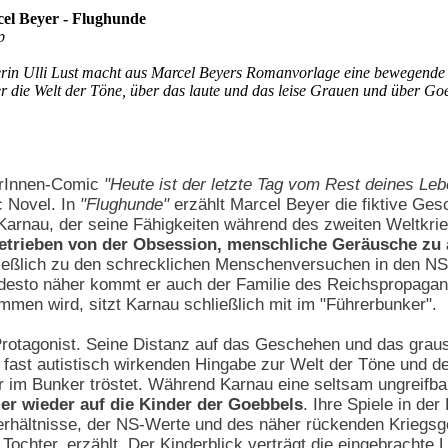
cel Beyer - Flughunde
p
rin Ulli Lust macht aus Marcel Beyers Romanvorlage eine bewegende
r die Welt der Töne, über das laute und das leise Grauen und über Go
orInnen-Comic
"Heute ist der letzte Tag vom Rest deines Le
 Novel. In
"Flughunde"
erzählt Marcel Beyer die fiktive Ges
arnau, der seine Fähigkeiten während des zweiten Weltkrie
etrieben von der Obsession, menschliche Geräusche zu 
ließlich zu den schrecklichen Menschenversuchen in den NS-
, desto näher kommt er auch der Familie des Reichspropagan
mmen wird, sitzt Karnau schließlich mit im "Führerbunker".
 Protagonist. Seine Distanz auf das Geschehen und das gra
fast autistisch wirkenden Hingabe zur Welt der Töne und d
 im Bunker tröstet. Während Karnau eine seltsam ungreifbar
r wieder auf die Kinder der Goebbels
. Ihre Spiele in der 
rhältnisse, der NS-Werte und des näher rückenden Kriegs
Tochter, erzählt. Der Kinderblick verträgt die eingebrachte Le