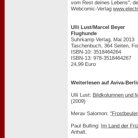
vom Rest deines Lebens", der
Webcomic-Verlag
www.elect
Ulli Lust/Marcel Beyer
Flughunde
Suhrkamp Verlag, Mai 2013
Taschenbuch, 364 Seiten, Fo
ISBN-10: 3518464264
ISBN-13: 978-3518464267
24,99 Euro
Weiterlesen auf Aviva-Berli
Ulli Lust:
Bildkolumnen und M
(2009)
Merav Salomon:
"Frostbeule
Paul Bulling:
Im Land der Frü
Anhalt.