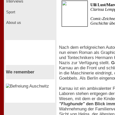
Interviews
Ulli Lust/Mar
Clarissa Lemp
Sport
Comic-Zeichne
About us
Geschichte übe
Nach dem erfolgreichen Aut
nun einen Roman als Graphic
und Tontechnikers Hermann K
Nazis zur Verfügung stellt.
G
Karnau an die Front und sch
We remember
in die Maschinerie eindringt
Goebbels. Als Berlin eingeno
Karnau ist ein ambivalenter
Laboren stehen entgegen der 
Wesen, mit dem er die Kinder
"Flughunde"
den Blick imme
Wahrnehmung der Familienve
Sicht von Helga, der ältesten 