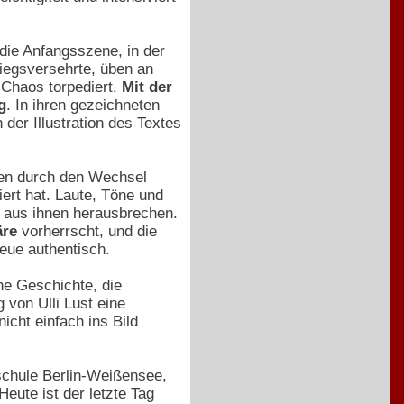
die Anfangsszene, in der
riegsversehrte, üben an
Chaos torpediert.
Mit der
g
. In ihren gezeichneten
 der Illustration des Textes
rden durch den Wechsel
iert hat. Laute, Töne und
er aus ihnen herausbrechen.
äre
vorherrscht, und die
reue authentisch.
ne Geschichte, die
 von Ulli Lust eine
icht einfach ins Bild
schule Berlin-Weißensee,
eute ist der letzte Tag