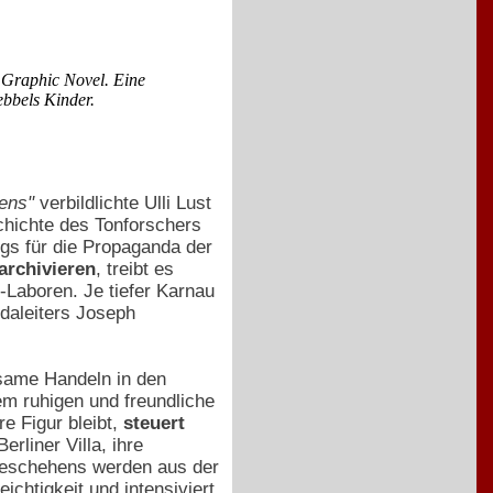
 Graphic Novel. Eine
ebbels Kinder.
bens"
verbildlichte Ulli Lust
chichte des Tonforschers
gs für die Propaganda der
archivieren
, treibt es
Laboren. Je tiefer Karnau
daleiters Joseph
usame Handeln in den
em ruhigen und freundliche
e Figur bleibt,
steuert
Berliner Villa, ihre
geschehens werden aus der
ichtigkeit und intensiviert