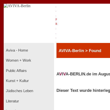
.
.
.
P
R
.
.
.
AVIVA-Berlin > Found
Aviva - Home
Women + Work
Public Affairs
A
V
I
V
A-BERLIN.de im Augus
Kunst + Kultur
Dieser Text wurde hinterleg
Jüdisches Leben
Literatur