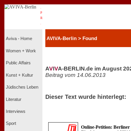
.
P
R
.
AVIVA-Berlin > Found
Aviva - Home
Women + Work
Public Affairs
A
V
I
V
A-BERLIN.de im August 20
Beitrag vom 14.06.2013
Kunst + Kultur
Jüdisches Leben
Dieser Text wurde hinterlegt:
Literatur
Interviews
Sport
Online-Petition: Berlin