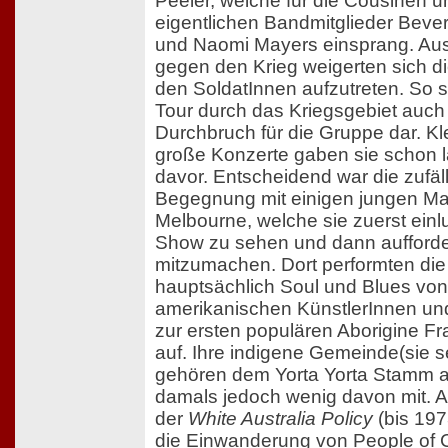
Peeler, welche für die Cousinen u
eigentlichen Bandmitglieder Bever
und Naomi Mayers einsprang. Aus
gegen den Krieg weigerten sich di
den SoldatInnen aufzutreten. So st
Tour durch das Kriegsgebiet auch
Durchbruch für die Gruppe dar. Kl
große Konzerte gaben sie schon 
davor. Entscheidend war die zufäl
Begegnung mit einigen jungen Mao
Melbourne, welche sie zuerst einl
Show zu sehen und dann aufforde
mitzumachen. Dort performten die
hauptsächlich Soul und Blues von 
amerikanischen KünstlerInnen un
zur ersten populären Aborigine F
auf. Ihre indigene Gemeinde(sie s
gehören dem Yorta Yorta Stamm 
damals jedoch wenig davon mit. 
der
White Australia Policy
(bis 197
die Einwanderung von People of 