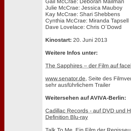
Gail McCrae: Deborah Mailman
Julie McCrae: Jessica Mauboy
Kay McCrae: Shari Shebbens
Cynthia McCrae: Miranda Tapsell
Dave Lovelace: Chris O´Dowd
Kinostart:
20. Juni 2013
Weitere Infos unter:
The Sapphires – der Film auf fac
www.senator.de
, Seite des Filmver
sehr ausführlichem Trailer
Weitersehen auf AVIVA-Berlin:
Cadillac Records - auf DVD und H
Definition Blu-ray
Talk To Me. Ein Film der Regisseu