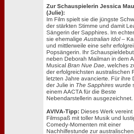
Zur Schauspielerin Jessica Ma
(Julie):
Im Film spielt sie die jüngste Schw
der stärkten Stimme und damit Le
Sängerin der Sapphires. Im echte
sie ehemalige
Australian Idol
– Ka
und mittlerweile eine sehr erfolgre
Popsängerin. Ihr Schauspieldebut 
neben Deborah Mailman in dem Ab
Musical
Bran Nue Dae
, welches 
der erfolgreichsten australischen 
letzten Jahre avancierte. Für ihre 
der Julie in
The Sapphires
wurde s
einem AACTA für die Beste
Nebendarstellerin ausgezeichnet.
AVIVA-Tipp:
Dieses Werk vereint
Filmspaß mit toller Musik und lust
Comedy-Momenten mit einer
Nachhilfestunde zur australischen