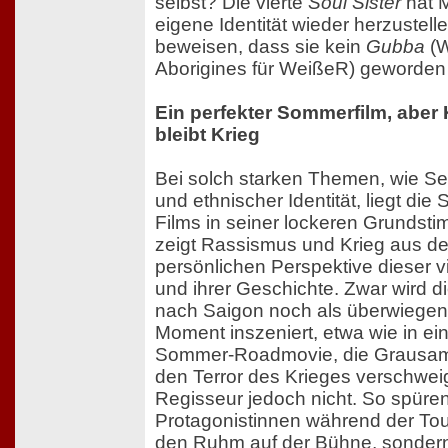
selbst? Die vierte
Soul Sister
hat M
eigene Identität wieder herzustell
beweisen, dass sie kein
Gubba
(W
Aborigines für WeißeR) geworden 
Ein perfekter Sommerfilm, aber 
bleibt Krieg
Bei solch starken Themen, wie Se
und ethnischer Identität, liegt die
Films in seiner lockeren Grundst
zeigt Rassismus und Krieg aus de
persönlichen Perspektive dieser v
und ihrer Geschichte. Zwar wird di
nach Saigon noch als überwiegend
Moment inszeniert, etwa wie in e
Sommer-Roadmovie, die Grausam
den Terror des Krieges verschweig
Regisseur jedoch nicht. So spüren
Protagonistinnen während der Tour
den Ruhm auf der Bühne, sondern