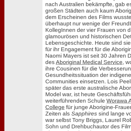
nach Australien bekämpfte, gab e
großen Städten auch kaum Aborig
dem Erscheinen des Films wusst
überhaupt nur wenige der Freund
KollegInnen der vier Frauen von 
glamourösen und historischen Deta
Lebensgeschichte. Heute sind sie
für ihr Engagement für die Aborig
Naomi Mayers ist seit 30 Jahren D
des
Aboriginal Medical Service
, w
ihre Cousinen für die Verbesserun
Gesundheitssituation der indigen
Communities einsetzen. Lois Peele
später das erste australische Abor
Model war, ist heute Geschäftsfüh
weiterführenden Schule
Worawa A
College
für junge Aborigine-Fraue
Zeiten als
Sapphires
sind lange vo
war selbst Tony Briggs, Laurel R
Sohn und Drehbuchautor des Film