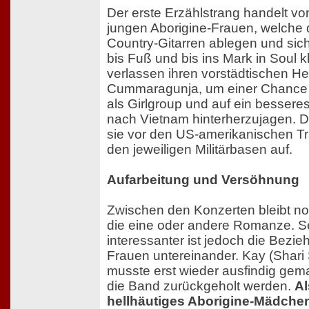
Der erste Erzählstrang handelt von
jungen Aborigine-Frauen, welche 
Country-Gitarren ablegen und sic
bis Fuß und bis ins Mark in Soul k
verlassen ihren vorstädtischen He
Cummaragunja, um einer Chance a
als Girlgroup und auf ein bessere
nach Vietnam hinterherzujagen. Do
sie vor den US-amerikanischen T
den jeweiligen Militärbasen auf.
Aufarbeitung und Versöhnung
Zwischen den Konzerten bleibt noc
die eine oder andere Romanze. Se
interessanter ist jedoch die Bezie
Frauen untereinander. Kay (Shari
musste erst wieder ausfindig gem
die Band zurückgeholt werden.
Al
hellhäutiges Aborigine-Mädche