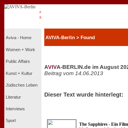
.
P
R
.
AVIVA-Berlin > Found
Aviva - Home
Women + Work
Public Affairs
A
V
I
V
A-BERLIN.de im August 20
Beitrag vom 14.06.2013
Kunst + Kultur
Jüdisches Leben
Dieser Text wurde hinterlegt:
Literatur
Interviews
Sport
The Sapphires - Ein Fil