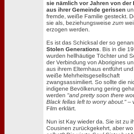
sie nämlich vor Jahren von der
aus ihrer Gemeinde gerissen
und
fremde, weiße Familie gesteckt. Do
sie als, beziehungsweise
zum
wei
erzogen werden.
Es ist das Schicksal der so gena
Stolen Generations
. Bis in die 
wurden hellhäutige Töchter und 
der Verbindung von Aborigines u
aus ihrem Elternhaus entführt und 
weiße Mehrheitsgesellschaft
zwangsassimiliert. So sollte die ni
indigene Bevölkerung gering geha
werden
"and pretty soon there wo
Black fellas left to worry about."
– 
Film erklärt.
Nun ist Kay wieder da. Sie ist zu i
Cousinen zurückgekehrt, aber wo 