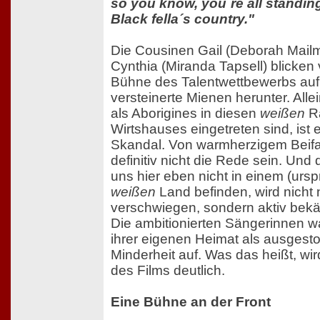
so you know, you´re all standin
Black fella´s country."
Die Cousinen Gail (Deborah Mail
Cynthia (Miranda Tapsell) blicken
Bühne des Talentwettbewerbs auf 
versteinerte Mienen herunter. Alle
als Aborigines in diesen
weißen
R
Wirtshauses eingetreten sind, ist 
Skandal. Von warmherzigem Beifa
definitiv nicht die Rede sein. Und 
uns hier eben nicht in einem (ursp
weißen
Land befinden, wird nicht 
verschwiegen, sondern aktiv bekä
Die ambitionierten Sängerinnen w
ihrer eigenen Heimat als ausges
Minderheit auf. Was das heißt, wir
des Films deutlich.
Eine Bühne an der Front