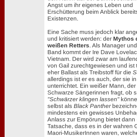
Angst um ihr eigenes Leben und
Erschütterung beim Anblick bereits
Existenzen.
Eine Sache muss jedoch klar an
und kritisiert werden: der
Mythos 
weißen Retters
. Als Manager und
Band kommt der Ire Dave Lovelac
Vietnam. Der wird zwar am laufe
von Gail zurechtgewiesen und ist 
eher Ballast als Treibstoff für die
S
allerdings ist er es auch, der sie 
unterrichtet. Ein weißer Mann, der 
Schwarze Sängerinnen fragt, ob s
"Schwärzer klingen lassen"
könne
selbst als
Black Panther
bezeichnet
mindestens ein gewisses Unbeha
Anlass zur Empörung bietet dann 
Tatsache, dass es in der wahren 
Maori-MusikerInnen waren, welch