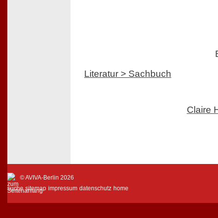
Literatur > Sachbuch
Claire
© AVIVA-Berlin 2026
suche
sitemap
impressum
datenschutz
home