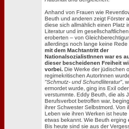
Anhand von Frauen wie Reventlo
Beuth und anderen zeigt Förster a
diese sich allmählich einen Platz i
Literatur und im gesellschaftliche
eroberten – von Gleichberechtigu
allerdings noch lange keine Rede
mit dem Machtantritt der
NationalsozialistInnen war es a
dieser bescheidenen Freiheit w
vorbei.
Die Werke der jüdischen 
regimekritischen AutorInnen wurd
"Schmutz- und Schundliteratur"
, w
ermordet wurde, ging ins Exil oder
verstummte. Eddy Beuth, die als 
Berufsverbot betroffen war, begin
ihrer Schwester Selbstmord. Von 
Leben wie ihren Werken ist heut
etwas bekannt. Wie Beuth erging e
Bis heute sind sie aus der Verges