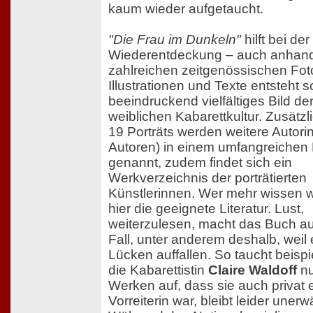
kaum wieder aufgetaucht.
"Die Frau im Dunkeln"
hilft bei der
Wiederentdeckung – auch anhand
zahlreichen zeitgenössischen Fot
Illustrationen und Texte entsteht s
beeindruckend vielfältiges Bild de
weiblichen Kabarettkultur. Zusätzl
19 Porträts werden weitere Autori
Autoren) in einem umfangreichen 
genannt, zudem findet sich ein
Werkverzeichnis der porträtierten
Künstlerinnen. Wer mehr wissen wil
hier die geeignete Literatur. Lust,
weiterzulesen, macht das Buch au
Fall, unter anderem deshalb, weil 
Lücken auffallen. So taucht beisp
die Kabarettistin
Claire Waldoff
nu
Werken auf, dass sie auch privat 
Vorreiterin war, bleibt leider unerw