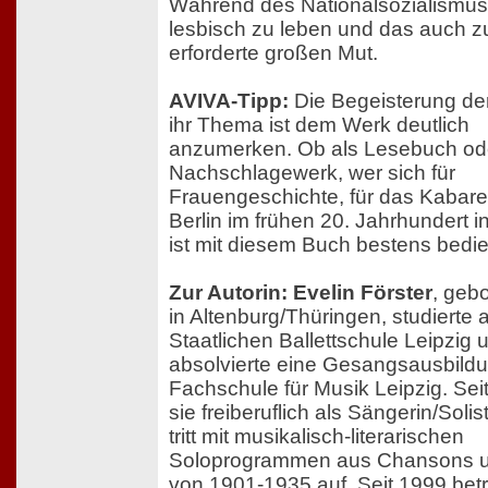
Während des Nationalsozialismus´
lesbisch zu leben und das auch z
erforderte großen Mut.
AVIVA-Tipp:
Die Begeisterung der
ihr Thema ist dem Werk deutlich
anzumerken. Ob als Lesebuch ode
Nachschlagewerk, wer sich für
Frauengeschichte, für das Kabaret
Berlin im frühen 20. Jahrhundert in
ist mit diesem Buch bestens bedie
Zur Autorin: Evelin Förster
, geb
in Altenburg/Thüringen, studierte 
Staatlichen Ballettschule Leipzig 
absolvierte eine Gesangsausbildu
Fachschule für Musik Leipzig. Seit
sie freiberuflich als Sängerin/Solist
tritt mit musikalisch-literarischen
Soloprogrammen aus Chansons u
von 1901-1935 auf. Seit 1999 betr