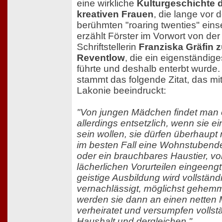
eine wirkliche
Kulturgeschichte 
kreativen Frauen
, die lange vor 
berühmten "roaring twenties" eins
erzählt Förster im Vorwort von der
Schriftstellerin
Franziska Gräfin 
Reventlow
, die ein eigenständig
führte und deshalb enterbt wurde.
stammt das folgende Zitat, das mit
Lakonie beeindruckt:
"Von jungen Mädchen findet man 
allerdings entsetzlich, wenn sie ei
sein wollen, sie dürfen überhaupt 
im besten Fall eine Wohnstubend
oder ein brauchbares Haustier, v
lächerlichen Vorurteilen eingeengt
geistige Ausbildung wird vollständ
vernachlässigt, möglichst gehemmt
werden sie dann an einen netten
verheiratet und versumpfen vollst
Haushalt und dergleichen."