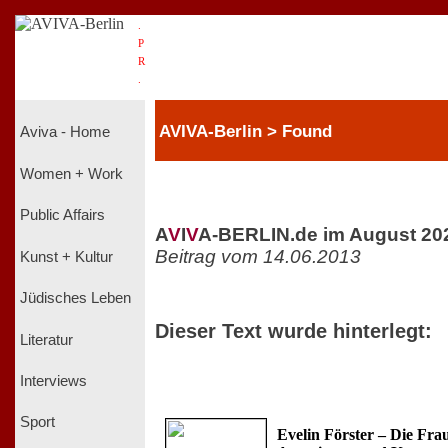
.
P
R
.
AVIVA-Berlin > Found
Aviva - Home
Women + Work
Public Affairs
A
V
I
V
A-BERLIN.de im August 20
Beitrag vom 14.06.2013
Kunst + Kultur
Jüdisches Leben
Dieser Text wurde hinterlegt:
Literatur
Interviews
Sport
Evelin Förster – Die Fra