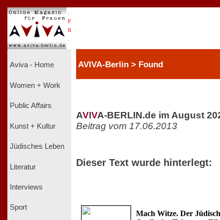
.
P
R
.
AVIVA-Berlin > Found
Aviva - Home
Women + Work
Public Affairs
A
V
I
V
A-BERLIN.de im August 20
Beitrag vom 17.06.2013
Kunst + Kultur
Jüdisches Leben
Dieser Text wurde hinterlegt:
Literatur
Interviews
Sport
Mach Witze. Der Jüdisc