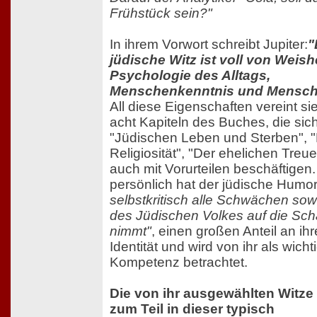
Frühstück sein?"
In ihrem Vorwort schreibt Jupiter:
"
jüdische Witz ist voll von Weishe
Psychologie des Alltags,
Menschenkenntnis und Mensch
All diese Eigenschaften vereint si
acht Kapiteln des Buches, die sic
"Jüdischen Leben und Sterben", 
Religiosität", "Der ehelichen Treue
auch mit Vorurteilen beschäftigen.
persönlich hat der jüdische Humo
selbstkritisch alle Schwächen sow
des Jüdischen Volkes auf die Sch
nimmt"
, einen großen Anteil an ih
Identität und wird von ihr als wicht
Kompetenz betrachtet.
Die von ihr ausgewählten Witze
zum Teil in dieser typisch