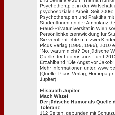
und Seminare zum Thema Humor 
Psychotherapie, in der Wirtschaft 
psychosozialen Arbeit. Seit 2006:
Psychotherapien und Praktika mit
StudentInnen an der Ambulanz d
Freud-Privatuniversität in Wien so
Persönlichkeitsentwicklung für St
Sie veröffentlichte u.a. zwei Kind
Picus Verlag (1995, 1996), 2010 
"No, warum nicht? Der jüdische Wi
Quelle der Lebenskunst" und 201
Erzählband "Die Angst vor Jakob"
Mehr Informationen unter:
www.bes
(Quelle: Picus Verlag, Homepage 
Jupiter)
Elisabeth Jupiter
Mach Witze!
Der jüdische Humor als Quelle 
Toleranz
112 Seiten, gebunden mit Schut