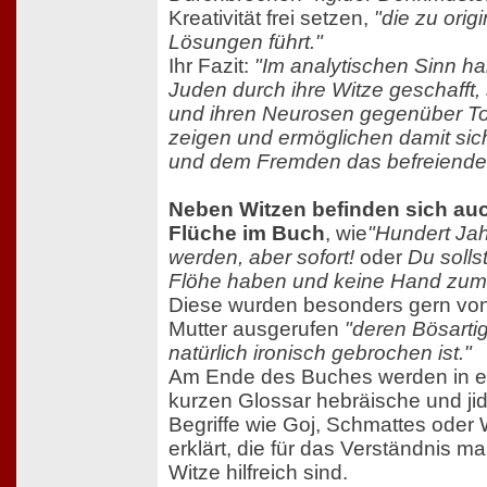
Kreativität frei setzen,
"die zu origi
Lösungen führt."
Ihr Fazit:
"Im analytischen Sinn ha
Juden durch ihre Witze geschafft, 
und ihren Neurosen gegenüber To
zeigen und ermöglichen damit sich
und dem Fremden das befreiende
Neben Witzen befinden sich auc
Flüche im Buch
, wie
"Hundert Jah
werden, aber sofort!
oder
Du solls
Flöhe haben und keine Hand zum 
Diese wurden besonders gern von
Mutter ausgerufen
"deren Bösartig
natürlich ironisch gebrochen ist."
Am Ende des Buches werden in 
kurzen Glossar hebräische und ji
Begriffe wie Goj, Schmattes oder
erklärt, die für das Verständnis m
Witze hilfreich sind.