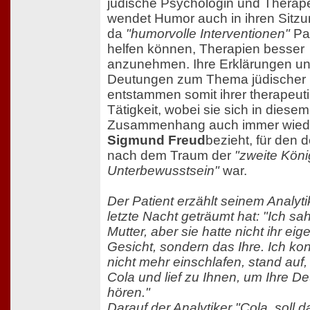
jüdische Psychologin und Therap
wendet Humor auch in ihren Sitzu
da
"humorvolle Interventionen"
Pat
helfen können, Therapien besser
anzunehmen. Ihre Erklärungen u
Deutungen zum Thema jüdischer
entstammen somit ihrer therapeut
Tätigkeit, wobei sie sich in diesem
Zusammenhang auch immer wiede
Sigmund Freud
bezieht, für den d
nach dem Traum der
"zweite Kön
Unterbewusstsein"
war.
Der Patient erzählt seinem Analyti
letzte Nacht geträumt hat: "Ich sa
Mutter, aber sie hatte nicht ihr ei
Gesicht, sondern das Ihre. Ich ko
nicht mehr einschlafen, stand auf,
Cola und lief zu Ihnen, um Ihre D
hören."
Darauf der Analytiker "Cola, soll d