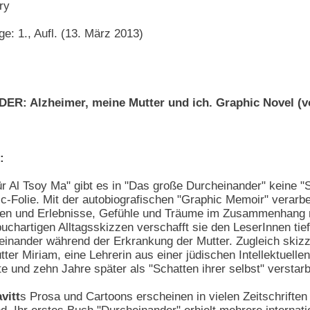
ry
e: 1., Aufl. (13. März 2013)
 Alzheimer, meine Mutter und ich. Graphic Novel (vo
:
ür Al Tsoy Ma" gibt es in "Das große Durcheinander" keine "S
c-Folie. Mit der autobiografischen "Graphic Memoir" verarbei
gen und Erlebnisse, Gefühle und Träume im Zusammenhang m
buchartigen Alltagsskizzen verschafft sie den LeserInnen tie
iteinander während der Erkrankung der Mutter. Zugleich skizz
ter Miriam, eine Lehrerin aus einer jüdischen Intellektuellenf
e und zehn Jahre später als "Schatten ihrer selbst" verstarb
vitt
s Prosa und Cartoons erscheinen in vielen Zeitschriften