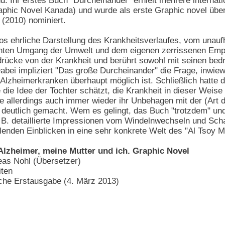
 Ihr erstes Buch "Durcheinander" erhielt mehrere internat
phic Novel Kanada) und wurde als erste Graphic novel üb
 (2010) nominiert.
s ehrliche Darstellung des Krankheitsverlaufes, vom unau
enten Umgang der Umwelt und dem eigenen zerrissenen Empf
drücke von der Krankheit und berührt sowohl mit seinen be
ei impliziert "Das große Durcheinander" die Frage, inwiewei
lzheimerkranken überhaupt möglich ist. Schließlich hatte d
e die Idee der Tochter schätzt, die Krankheit in dieser Weis
ie allerdings auch immer wieder ihr Unbehagen mit der (Art d
n deutlich gemacht. Wem es gelingt, das Buch "trotzdem" un
z. B. detaillierte Impressionen vom Windelnwechseln und S
llenden Einblicken in eine sehr konkrete Welt des "Al Tsoy M
lzheimer, meine Mutter und ich. Graphic Novel
reas Nohl (Übersetzer)
ten
sche Erstausgabe (4. März 2013)