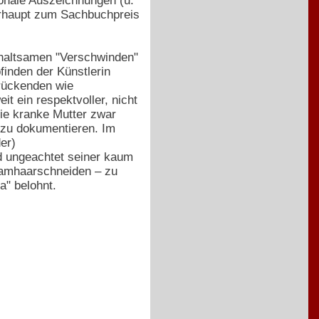
ionale Auszeichnungen (u.
erhaupt zum Sachbuchpreis
fhaltsamen "Verschwinden"
inden der Künstlerin
drückenden wie
t ein respektvoller, nicht
ie kranke Mutter zwar
e zu dokumentieren. Im
er)
d ungeachtet seiner kaum
chamhaarschneiden – zu
a" belohnt.