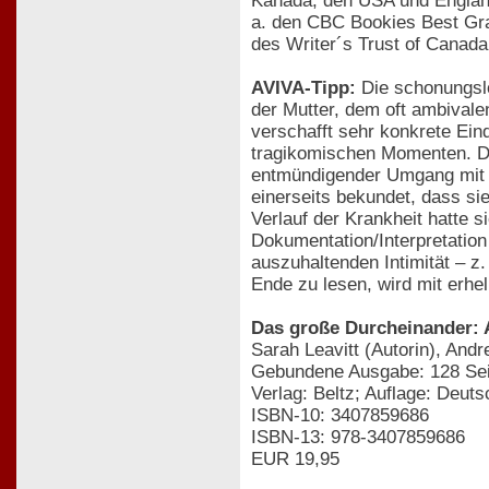
Kanada, den USA und England.
a. den CBC Bookies Best Gra
des Writer´s Trust of Canada
AVIVA-Tipp:
Die schonungslo
der Mutter, dem oft ambival
verschafft sehr konkrete Ein
tragikomischen Momenten. Dab
entmündigender Umgang mit A
einerseits bekundet, dass si
Verlauf der Krankheit hatte s
Dokumentation/Interpretatio
auszuhaltenden Intimität – 
Ende zu lesen, wird mit erhe
Das große Durcheinander: A
Sarah Leavitt (Autorin), And
Gebundene Ausgabe: 128 Sei
Verlag: Beltz; Auflage: Deut
ISBN-10: 3407859686
ISBN-13: 978-3407859686
EUR 19,95