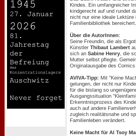
Kindes. Ein umfangreicher In
kindgerecht auf und rundet d
nicht nur eine ideale Lektüre
Familienbibliothek bereichert
Über die AutorInnen:
Seine Freundin, die als Ergot
Künstler
Thibaut Lambert
au
sich an
Sabine Henry
, die s
Mutter selbst pflegte. Gemei
Originalausgabe des Comics
AVIVA-Tipp:
Mit "Keine Mach
gelungen, der nicht nur Kinde
für die bislang so ungenügen
Ausgangssituation "Kleinfami
Erkenntnisprozess des Kind
auch auf andere Familienverh
zugleich realitätsnahe und sp
Familienleben verändert.
Keine Macht für Al Tsoy M