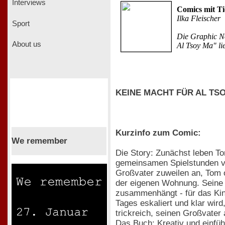
Interviews
Comics mit Ti
Ilka Fleischer
Sport
Die Graphic No
About us
Al Tsoy Ma" lie
KEINE MACHT FÜR AL TSOY 
Kurzinfo zum Comic:
We remember
Die Story: Zunächst leben T
gemeinsamen Spielstunden vo
Großvater zuweilen an, Tom o
der eigenen Wohnung. Seine E
zusammenhängt - für das Kin
Tages eskaliert und klar wir
trickreich, seinen Großvater
Das Buch: Kreativ und einfü