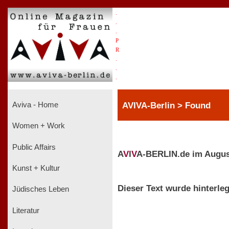
.
.
.
P
R
.
.
.
AVIVA-Berlin > Found
Aviva - Home
Women + Work
Public Affairs
A
V
I
V
A-BERLIN.de im Augus
Kunst + Kultur
Dieser Text wurde hinterleg
Jüdisches Leben
Literatur