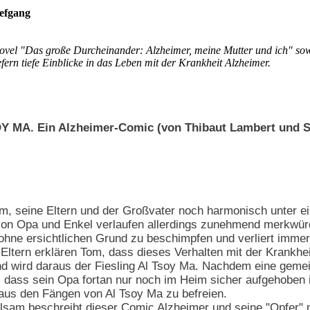
efgang
vel "Das große Durcheinander: Alzheimer, meine Mutter und ich" so
fern tiefe Einblicke in das Leben mit der Krankheit Alzheimer.
MA. Ein Alzheimer-Comic (von Thibaut Lambert und S
om, seine Eltern und der Großvater noch harmonisch unter 
n Opa und Enkel verlaufen allerdings zunehmend merkwürdi
hne ersichtlichen Grund zu beschimpfen und verliert immer ö
ltern erklären Tom, dass dieses Verhalten mit der Krankhe
d wird daraus der Fiesling Al Tsoy Ma. Nachdem eine gemei
d, dass sein Opa fortan nur noch im Heim sicher aufgehoben 
 aus den Fängen von Al Tsoy Ma zu befreien.
hlsam beschreibt dieser Comic Alzheimer und seine "Opfer" 