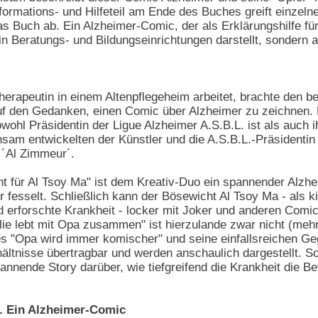
formations- und Hilfeteil am Ende des Buches greift einzeln
as Buch ab. Ein Alzheimer-Comic, der als Erklärungshilfe fü
 in Beratungs- und Bildungseinrichtungen darstellt, sondern 
.
herapeutin in einem Altenpflegeheim arbeitet, brachte den be
f den Gedanken, einen Comic über Alzheimer zu zeichnen. M
owohl Präsidentin der Ligue Alzheimer A.S.B.L. ist als auch 
nsam entwickelten der Künstler und die A.S.B.L.-Präsidentin
 ´Al Zimmeur´.
t für Al Tsoy Ma" ist dem Kreativ-Duo ein spannender Alzh
r fesselt. Schließlich kann der Bösewicht Al Tsoy Ma - als 
d erforschte Krankheit - locker mit Joker und anderen Comi
lie lebt mit Opa zusammen" ist hierzulande zwar nicht (mehr)
es "Opa wird immer komischer" und seine einfallsreichen 
ältnisse übertragbar und werden anschaulich dargestellt. S
annende Story darüber, wie tiefgreifend die Krankheit die B
a. Ein Alzheimer-Comic