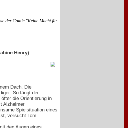
wie der Comic "Keine Macht für
abine Henry)
einem Dach. Die
ger: So fängt der
fter die Orientierung in
it Alzheimer
nsame Spielsituation eines
ist, versucht Tom
mit den Augen eines