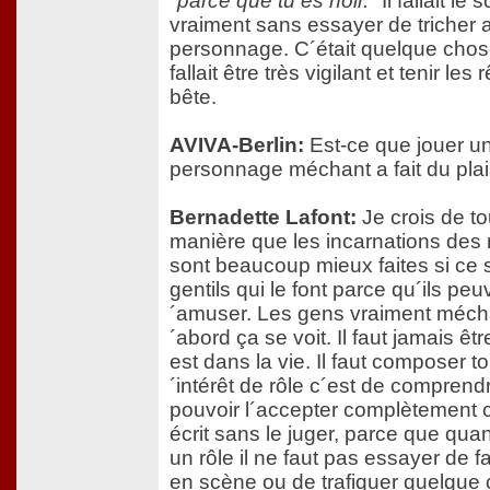
"parce que tu es noir."
Il fallait le so
vraiment sans essayer de tricher 
personnage. C´était quelque chose
fallait être très vigilant et tenir les
bête.
AVIVA-Berlin:
Est-ce que jouer u
personnage méchant a fait du plai
Bernadette Lafont:
Je crois de to
manière que les incarnations des
sont beaucoup mieux faites si ce 
gentils qui le font parce qu´ils peu
´amuser. Les gens vraiment méch
´abord ça se voit. Il faut jamais êt
est dans la vie. Il faut composer to
´intérêt de rôle c´est de comprend
pouvoir l´accepter complètement ce
écrit sans le juger, parce que qu
un rôle il ne faut pas essayer de fa
en scène ou de trafiquer quelque