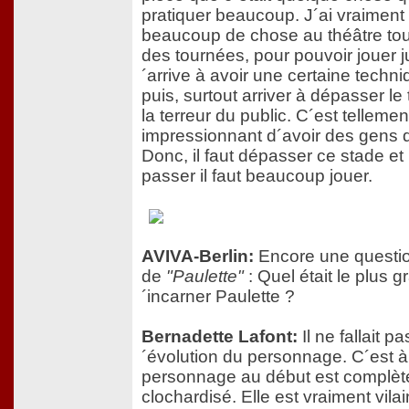
pratiquer beaucoup. J´ai vraiment f
beaucoup de chose au théâtre tout
des tournées, pour pouvoir jouer j
´arrive à avoir une certaine techni
puis, surtout arriver à dépasser le 
la terreur du public. C´est tellemen
impressionnant d´avoir des gens qu
Donc, il faut dépasser ce stade et 
passer il faut beaucoup jouer.
AVIVA-Berlin:
Encore une questi
de
"Paulette"
: Quel était le plus g
´incarner Paulette ?
Bernadette Lafont:
Il ne fallait pa
´évolution du personnage. C´est à 
personnage au début est complè
clochardisé. Elle est vraiment vilai