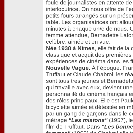
foule de journalistes en attente de
interlocutrice. On nous offre de l´
petits fours arrangés sur un prése
table. Les organisatrices ont allou
minutes à chaque un/e de nous. C
femme attendue, Bernadette Lafont
célèbre, aimée et en vue.
Née 1938 à Nîmes
, elle fait de l
classique et acquit des premières
expériences de cinéma dans les fi
Nouvelle Vague
. À l´époque, Fra
Truffaut et Claude Chabrol, les réa
sont tous très jeunes et Bernadett
qui travaille avec eux, devient une
personnalité du cinéma français e
des rôles principaux. Elle est Paul
bicyclette aimée et détestée en 
par un gang de garçons dans le c
métrage
"Les mistons"
(1957), l
film de Truffaut. Dans
"Les bonn