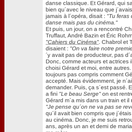
danse classique. Et Gérard, qui sa
bien qu´avec le niveau que j´avais 
jamais à l´opéra, disait :
"Tu feras 
danse mais pas du cinéma."
Et puis, un jour, on a rencontré Ch
Truffaut, André Bazin et Éric Roh
"Cahiers du Cinéma"
. Chabrol et T
disaient :
"On va faire notre premier
´y avait pas de producteur, pas d´
Donc, comme acteurs et actrices i
choisi Gérard et moi, entre autres. 
toujours pas compris comment Gér
accepté. Mais évidemment, je n´a
demander. Puis, ça s´est passé. 
a fini
"Le beau Serge"
on est rentr
Gérard m´a mis dans un train et il m
"Je pense qu´on ne va pas se revo
qu´il avait bien compris que j´étai
au cinéma. Donc, je me suis retr
ans, après un an et demi de mari