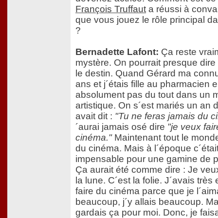
François Truffaut
a réussi à conva
que vous jouez le rôle principal da
?
Bernadette Lafont:
Ça reste vrai
mystère. On pourrait presque dire 
le destin. Quand Gérard ma connu
ans et j´étais fille au pharmacien 
absolument pas du tout dans un m
artistique. On s´est mariés un an d
avait dit :
"Tu ne feras jamais du c
´aurai jamais osé dire
"je veux fai
cinéma."
Maintenant tout le monde
du cinéma. Mais à l´époque c´étai
impensable pour une gamine de p
Ça aurait été comme dire : Je veu
la lune. C´est la folie. J´avais très
faire du cinéma parce que je l´aim
beaucoup, j´y allais beaucoup. Ma
gardais ça pour moi. Donc, je faisa