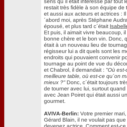
sens qu´il était intéressé par tout 
restait très fidèle à son équipe de
et aussi aux acteurs et actrices : I
´abord moi, après Stéphane Audran
épousé, et plus tard c´était
Isabel
Et puis, il aimait vivre beaucoup, il
bonne chère et le bon vin. Donc,
était à un nouveau lieu de tournag
régisseur lui a dit quels sont les m
endroits qui pouvaient convenir po
tournage au point de vue du décor 
et Chabrol, il demandait :
"Où est-
meilleure table, où est-ce qu´on 
mieux ?"
Donc, c´était toujours tr
de tourner avec lui, surtout quand 
avec Jean Poiret qui était aussi un
gourmet.
AVIVA-Berlin:
Votre premier mari, 
Gérard Blain, il ne voulait pas qu
devenez actrice. Comment est-ce