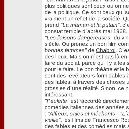
plus politiques sont ceux où on ne
de la politique. Ce sont ceux qui s
vraiment un reflet de la société. 
prend
"La maman et la putain"
, c´
constat terrible d´après mai 1968. 
"Les liaisons dangereuses"
du vin
siècle. Ou prenez un bon film c
bonnes femmes"
de
Chabrol
. C´e
des lieux. Mais on n´est pas là en 
faire du social, parce qu´il y a les
pour le faire. Le bon théâtre et le
sont des révélateurs formidables à
des fables, à travers des choses 
grossies d´une réalité. Sinon, ce 
intéressant.
"Paulette"
est raccordé directemen
comédies italiennes des années s
:
"Affreux, sales et méchants"
,
"L´
vieille"
, les films de Francesco Ros
des fables et des comédies mais a