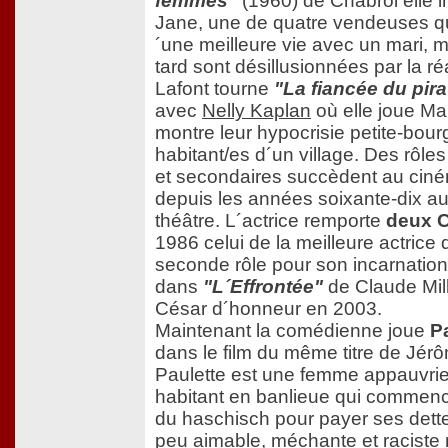
femmes"
(1960) de Chabrol elle 
Jane, une de quatre vendeuses qu
´une meilleure vie avec un mari, m
tard sont désillusionnées par la réa
Lafont tourne
"La fiancée du pira
avec
Nelly Kaplan
où elle joue Mar
montre leur hypocrisie petite-bou
habitant/es d´un village. Des rôles
et secondaires succèdent au ciné
depuis les années soixante-dix au
théâtre. L´actrice remporte
deux 
1986 celui de la meilleure actrice
seconde rôle pour son incarnatio
dans
"L´Effrontée"
de Claude Mill
César d´honneur en 2003.
Maintenant la comédienne joue
P
dans le film du même titre de Jér
Paulette est une femme appauvri
habitant en banlieue qui commenc
du haschisch pour payer ses dette
peu aimable, méchante et raciste