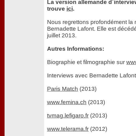
La version allemande d´intervie
trouve
ici
.
Nous regrettons profondément la 
Bernadette Lafont. Elle est décéd
juillet 2013.
Autres Informations:
Biographie et filmographie sur
www
Interviews avec Bernadette Lafont
Paris Match
(2013)
www.femina.ch
(2013)
tvmag.lefigaro.fr
(2013)
www.telerama.fr
(2012)