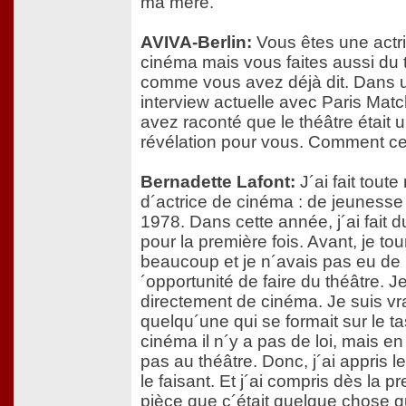
ma mère.
AVIVA-Berlin:
Vous êtes une actr
cinéma mais vous faites aussi du 
comme vous avez déjà dit. Dans 
interview actuelle avec Paris Mat
avez raconté que le théâtre était 
révélation pour vous. Comment c
Bernadette Lafont:
J´ai fait toute
d´actrice de cinéma : de jeunesse
1978. Dans cette année, j´ai fait d
pour la première fois. Avant, je tou
beaucoup et je n´avais pas eu de 
´opportunité de faire du théâtre. J
directement de cinéma. Je suis vr
quelqu´une qui se formait sur le ta
cinéma il n´y a pas de loi, mais en
pas au théâtre. Donc, j´ai appris l
le faisant. Et j´ai compris dès la p
pièce que c´était quelque chose qu´i