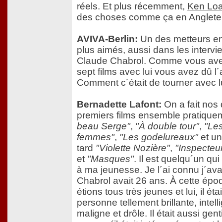
réels. Et plus récemment,
Ken Lo
des choses comme ça en Angleter
AVIVA-Berlin:
Un des metteurs en
plus aimés, aussi dans les intervie
Claude Chabrol. Comme vous ave
sept films avec lui vous avez dû l´
Comment c´était de tourner avec l
Bernadette Lafont:
On a fait nos 
premiers films ensemble pratique
beau Serge"
,
"À double tour"
,
"Le
femmes"
,
"Les godelureaux"
et un
tard
"Violette Nozière"
,
"Inspecteu
et
"Masques"
. Il est quelqu´un qui 
à ma jeunesse. Je l´ai connu j´ava
Chabrol avait 26 ans. À cette épo
étions tous très jeunes et lui, il ét
personne tellement brillante, intell
maligne et drôle. Il était aussi gent