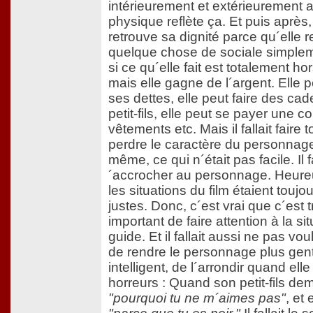
intérieurement et extérieurement a
physique reflète ça. Et puis après,
retrouve sa dignité parce qu´elle 
quelque chose de sociale simpl
si ce qu´elle fait est totalement hors
mais elle gagne de l´argent. Elle 
ses dettes, elle peut faire des ca
petit-fils, elle peut se payer une c
vêtements etc. Mais il fallait faire 
perdre le caractère du personna
même, ce qui n´était pas facile. Il fa
´accrocher au personnage. Heur
les situations du film étaient toujou
justes. Donc, c´est vrai que c´est t
important de faire attention à la sit
guide. Et il fallait aussi ne pas vo
de rendre le personnage plus genti
intelligent, de l´arrondir quand elle
horreurs : Quand son petit-fils d
"pourquoi tu ne m´aimes pas"
, et e