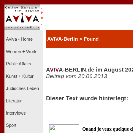
.
P
R
.
AVIVA-Berlin > Found
Aviva - Home
Women + Work
Public Affairs
A
V
I
V
A-BERLIN.de im August 20
Beitrag vom 20.06.2013
Kunst + Kultur
Jüdisches Leben
Dieser Text wurde hinterlegt:
Literatur
Interviews
Sport
Quand je veux quelque cho