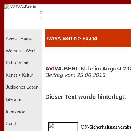
.
P
R
.
AVIVA-Berlin > Found
Aviva - Home
Women + Work
Public Affairs
A
V
I
V
A-BERLIN.de im August 20
Beitrag vom 25.06.2013
Kunst + Kultur
Jüdisches Leben
Dieser Text wurde hinterlegt:
Literatur
Interviews
Sport
UN-Sicherheitsrat verabs