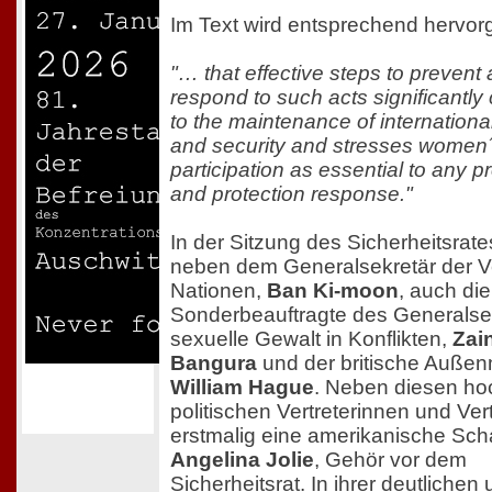
Im Text wird entsprechend hervo
"… that effective steps to prevent
respond to such acts significantly 
to the maintenance of internation
and security and stresses women
participation as essential to any p
and protection response."
In der Sitzung des Sicherheitsrat
neben dem Generalsekretär der V
Nationen,
Ban Ki-moon
, auch die
Sonderbeauftragte des Generalsek
sexuelle Gewalt in Konflikten,
Zai
Bangura
und der britische Außen
William Hague
. Neben diesen ho
politischen Vertreterinnen und Ver
erstmalig eine amerikanische Scha
Angelina Jolie
, Gehör vor dem
Sicherheitsrat. In ihrer deutlichen