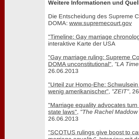
Weitere Informationen und Quel
Die Entscheidung des Supreme C
DOMA:
www.supremecourt.gov
"Timeline: Gay marriage chronolo
interaktive Karte der USA
"Gay marriage ruling: Supreme Cou
DOMA unconstitutional"
,
"LA Time
26.06.2013
"Urteil zur Homo-Ehe: Schwulsein 
wenig amerikanischer"
,
"ZEIT"
, 2
"Marriage equality advocates turn 
state laws"
,
"The Rachel Maddow
26.06.2013
"SCOTUS rulings give boost to ca