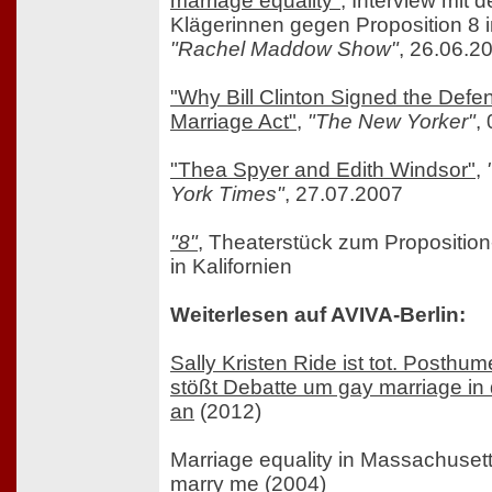
marriage equality"
, Interview mit 
Klägerinnen gegen Proposition 8 i
"Rachel Maddow Show"
, 26.06.2
"Why Bill Clinton Signed the Defe
Marriage Act"
,
"The New Yorker"
,
"Thea Spyer and Edith Windsor"
,
York Times"
, 27.07.2007
"8"
, Theaterstück zum Propositio
in Kalifornien
Weiterlesen auf AVIVA-Berlin:
Sally Kristen Ride ist tot. Posthu
stößt Debatte um gay marriage i
an
(2012)
Marriage equality in Massachuset
marry me
(2004)