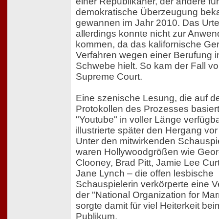
einer Republikaner, der andere fü
demokratische Überzeugung beka
gewannen im Jahr 2010. Das Urtei
allerdings konnte nicht zur Anwe
kommen, da das kalifornische Ger
Verfahren wegen einer Berufung i
Schwebe hielt. So kam der Fall vo
Supreme Court.
Eine szenische Lesung, die auf d
Protokollen des Prozesses basiert
"Youtube" in voller Länge verfügbar
illustrierte später den Hergang vor
Unter den mitwirkenden Schauspi
waren Hollywoodgrößen wie Geo
Clooney, Brad Pitt, Jamie Lee Cur
Jane Lynch – die offen lesbische
Schauspielerin verkörperte eine Ve
der "National Organization for Mar
sorgte damit für viel Heiterkeit bei
Publikum.