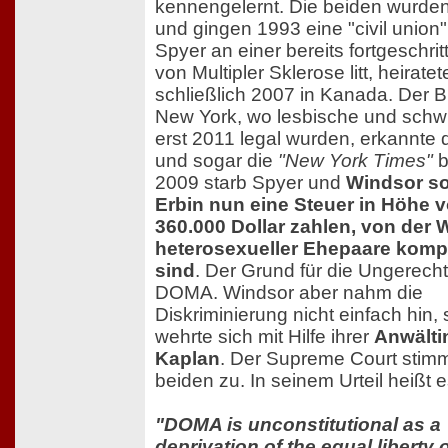
kennengelernt. Die beiden wurden
und gingen 1993 eine "civil union"
Spyer an einer bereits fortgeschr
von Multipler Sklerose litt, heiratet
schließlich 2007 in Kanada. Der 
New York, wo lesbische und sch
erst 2011 legal wurden, erkannte 
und sogar die
"New York Times"
b
2009 starb Spyer und
Windsor sol
Erbin nun eine Steuer in Höhe 
360.000 Dollar zahlen, von der 
heterosexueller Ehepaare komple
sind
. Der Grund für die Ungerechti
DOMA. Windsor aber nahm die
Diskriminierung nicht einfach hin,
wehrte sich mit Hilfe ihrer
Anwälti
Kaplan
. Der Supreme Court stim
beiden zu. In seinem Urteil heißt e
"DOMA is unconstitutional as a
deprivation of the equal liberty