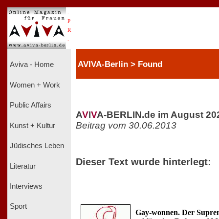
.
P
R
.
AVIVA-Berlin > Found
Aviva - Home
Women + Work
Public Affairs
A
V
I
V
A-BERLIN.de im August 20
Beitrag vom 30.06.2013
Kunst + Kultur
Jüdisches Leben
Dieser Text wurde hinterlegt:
Literatur
Interviews
Sport
Gay-wonnen. Der Supre