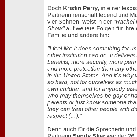
Doch
Kristin Perry
, in einer lesb
Partnerinnenschaft lebend und Mu
vier Söhnen, weist in der
"Rachel
Show"
auf weitere Folgen für ihre
Familie und andere hin:
"I feel like it does something for us
other institution can do. It deliver
benefits, more security, more pe
and more protection than any other
in the United States. And it´s why
so hard, not for ourselves as much
own children and for anybody else
who may themselves be gay or h
parents or just know someone that
they can treat other people with di
respect (…)."
Denn auch für die Sprecherin und 
Partnerin
Sandy Stier
war der 26.