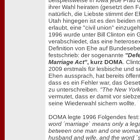
beispielsweise in Iowa jede Frau 
ihrer Wahl heiraten (gesetzt den Fa
natürlich, die Liebste stimmt der E
Utah hingegen ist es den beiden n
erlaubt, eine "civil union" einzug
1996 wurde unter Bill Clinton ein 
verabschiedet, das eine heterose
Definition von Ehe auf Bundeseb
festschrieb: der sogenannte
"Def
Marriage Act"
, kurz DOMA
. Clint
2009 erstmals für lesbische und 
Ehen aussprach, hat bereits öffentl
dass es ein Fehler war, das Gese
zu unterschreiben.
"The New York
vermutet, dass er damit vor sieb
seine Wiederwahl sichern wollte.
DOMA legte 1996 Folgendes fest
word ´marriage` means only a lega
between one man and one woma
husband and wife, and the word ´