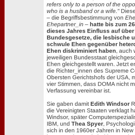
refers only to a person of the opp
who is a husband or a wife."
Dies
– die Begriffsbestimmung von
Eh
Ehepartner_in
–
hatte bis zum 26
dieses Jahres Einfluss auf über
Bundesgesetze, die lesbische 
schwule Ehen gegenüber heter
Ehen diskriminiert haben
, auch
jeweiligen Bundesstaat gleichgesc
Ehen gleichgestellt waren. Jetzt 
die Richter_innen des Supreme Co
Obersten Gerichtshofs der USA, mi
vier Stimmen, dass DOMA nicht mi
Verfassung vereinbar ist.
Sie gaben damit
Edith Windsor
R
die Vereinigten Staaten verklagt ha
Windsor, später Computerspezialis
IBM, und
Thea Spyer
, Psychologi
sich in den 1960er Jahren in New