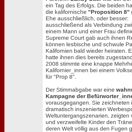
ein Tag des Erfolgs. Die beiden h
die kalifornische
"Proposition 8"
Ehe ausschließlich, oder besser:
ausschließend als Verbindung zw
einem Mann und einer Frau definie
Supreme Court gab auch ihnen R
können lesbische und schwule Pa
Kalifornien bald wieder heiraten. E
hatte ihnen dies bereits zugestan
2008 stimmte eine knappe Mehrhe
Kalifornier_innen bei einem Volks
für "Prop 8".
Der Stimmabgabe war eine
wahnw
Kampagne der Befürworter_inn
vorausgegangen. Sie zeichneten 
dramatisch inszenierten Werbesp
Weltuntergangszenarien, zeigten v
und verzweifelte Kinder den Trän
deren Welt völlig aus den Fugen ge