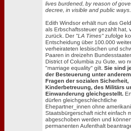
lives burdened, by reason of gov
decree, in visible and public ways.
Edith Windsor erhält nun das Geld
als Erbschaftssteuer gezahlt hat, 
zurück. Der
"LA Times"
zufolge k
Entscheidung über 100.000 weite
verheirateten lesbischen und sch
Paaren in dreizehn Bundesstaat
District of Columbia zu Gute, wo n
"marriage equality" gilt.
Sie sind j
der Besteuerung unter anderem
Fragen der sozialen Sicherheit,
Kinderbetreuung, des Militärs u
Einwanderung gleichgestellt.
En
dürfen gleichgeschlechtliche
Ehepartner_innen ohne amerikan
Staatsbürgerschaft nicht einfach 
abgeschoben werden und können
permanenten Aufenthalt beantrag