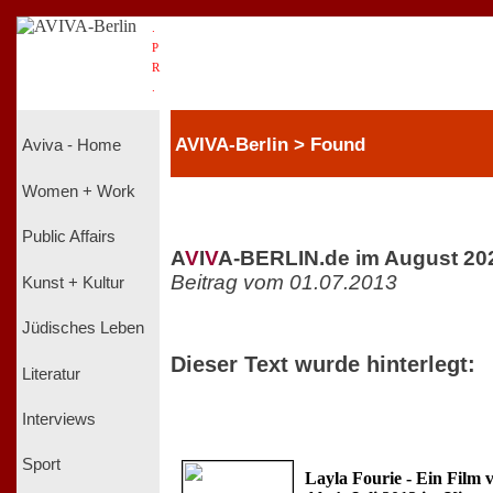
.
P
R
.
AVIVA-Berlin > Found
Aviva - Home
Women + Work
Public Affairs
A
V
I
V
A-BERLIN.de im August 20
Beitrag vom 01.07.2013
Kunst + Kultur
Jüdisches Leben
Dieser Text wurde hinterlegt:
Literatur
Interviews
Sport
Layla Fourie - Ein Film 