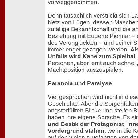
vorweggenommen.
Denn tatsächlich verstrickt sich La
Netz von Lügen, dessen Maschen
zufällige Bekanntschaft und die a
Beziehung mit Eugene Piennar –
des Verunglückten – und seiner St
immer enger gezogen werden.
Al
Unfalls wird Kane zum Spielball
Personen, aber lernt auch schnell
Machtposition auszuspielen.
Paranoia und Paralyse
Viel gesprochen wird nicht in dies
Geschichte. Aber die Sorgenfalten
angsterfüllten Blicke und steife
haben ihre eigene Sprache. Es s
und Gestik der Protagonist_inne
Vordergrund stehen
, wenn die 
auf den vielen Autofahrten von der