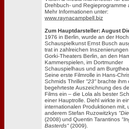
Drehbuch- und Regieprogramme 
Mehr Informationen unter:
www.raynacampbell.biz
Zum Hauptdarsteller: August Di
1976 in Berlin, wurde an der Hoch
Schauspielkunst Ernst Busch aus
trat in zahlreichen Inszenierunge
Gorki-Theaters Berlin, an den Ha
Kammerspielen, im Dortmunder
Schauspielhaus und am Burgtheat
Seine erste Filmrolle in Hans-Chri
Schmids Thriller
"23"
brachte ihm 
begehrteste Auszeichnung des d
Films ein – die Lola als bester Sc
einer Hauptrolle. Diehl wirkte in e
internationalen Produktionen mit, 
anderem Stefan Ruzowitzkys
"Die
(2008) und Quentin Tarantinos
"In
Basterds"
(2009).