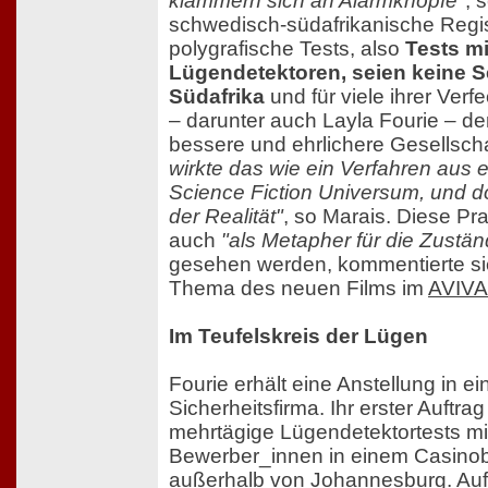
klammern sich an Alarmknöpfe"
, 
schwedisch-südafrikanische Regi
polygrafische Tests, also
Tests mi
Lügendetektoren, seien keine Se
Südafrika
und für viele ihrer Verf
– darunter auch Layla Fourie – de
bessere und ehrlichere Gesellsch
wirkte das wie ein Verfahren aus 
Science Fiction Universum, und doc
der Realität"
, so Marais. Diese Pr
auch
"als Metapher für die Zustä
gesehen werden, kommentierte si
Thema des neuen Films im
AVIVA-
Im Teufelskreis der Lügen
Fourie erhält eine Anstellung in ei
Sicherheitsfirma. Ihr erster Auftra
mehrtägige Lügendetektortests mi
Bewerber_innen in einem Casinob
außerhalb von Johannesburg. Auf