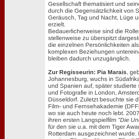
Gesellschaft thematisiert und sei
durch die Gegensätzlichkeit von St
Geräusch, Tag und Nacht, Lüge u
erzielt.
Bedauerlicherweise sind die Roll
stellenweise zu überspitzt dargest
die einzelnen Persönlichkeiten als
komplexen Beziehungen unterein
bleiben dadurch unzugänglich.
Zur Regisseurin: Pia Marais
, ge
Johannesburg, wuchs in Südafri
und Spanien auf, später studierte 
und Fotografie in London, Amste
Düsseldorf. Zuletzt besuchte sie 
Film- und Fernsehakademie (DFFB)
wo sie auch heute noch lebt. 2007
ihren ersten Langspielfilm
"Die U
für den sie u.a. mit dem Tiger Awa
Rotterdam ausgezeichnet wurde. 