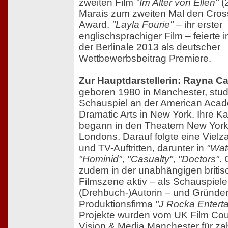
zweiten Film
"Im Alter von Ellen"
(2
Marais zum zweiten Mal den Cros
Award.
"Layla Fourie"
– ihr erster
englischsprachiger Film – feiert
der Berlinale 2013 als deutscher
Wettbewerbsbeitrag Premiere.
Zur Hauptdarstellerin: Rayna C
geboren 1980 in Manchester, stud
Schauspiel an der American Acad
Dramatic Arts in New York. Ihre Ka
begann in den Theatern New Yor
Londons. Darauf folgte eine Vielza
und TV-Auftritten, darunter in
"Wat
"Hominid"
,
"Casualty"
,
"Doctors"
. 
zudem in der unabhängigen briti
Filmszene aktiv – als Schauspiele
(Drehbuch-)Autorin – und Gründer
Produktionsfirma
"J Rocka Entert
Projekte wurden vom UK Film Cou
Vision & Media Manchester für za