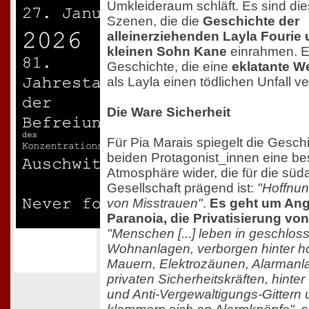
Umkleideraum schläft. Es sind die
Szenen, die die
Geschichte der
alleinerziehenden Layla Fourie
kleinen Sohn Kane
einrahmen. E
Geschichte, die eine
eklatante 
als Layla einen tödlichen Unfall ve
Die Ware Sicherheit
Für Pia Marais spiegelt die Gesch
beiden Protagonist_innen eine be
Atmosphäre wider, die für die süd
Gesellschaft prägend ist:
"Hoffnun
von Misstrauen"
.
Es geht um Ang
Paranoia, die Privatisierung von
"Menschen [...] leben in geschlo
Wohnanlagen, verborgen hinter 
Mauern, Elektrozäunen, Alarmanl
privaten Sicherheitskräften, hinter
und Anti-Vergewaltigungs-Gittern