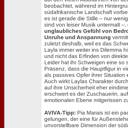
beobachtet, während im Hintergru
südafrikanische Landschaft vorbe
es ist gerade die Stille – nur weni
sind von leiser Musik untermalt –, 
unglaubliches Gefühl von Bedr
Unruhe und Anspannung
vermitt
zuletzt deshalb, weil es das Schwe
Layla immer weiter ins Dilemma hi
und nicht das Erfinden von direkt
Leider hat ihr Schweigen eine so 
Präsenz, dass die Hauptfigur in v
als passives Opfer ihrer Situation 
Auch wirkt Laylas Charakter durc
auf ihre Unsicherheit eher eindim
erschwert es der Zuschauerin, auf
emotionalen Ebene mitgerissen z
AVIVA-Tipp:
Pia Marais ist ein p
gelungen, der eine für Außensteh
unvorstellbare Dimension der süd