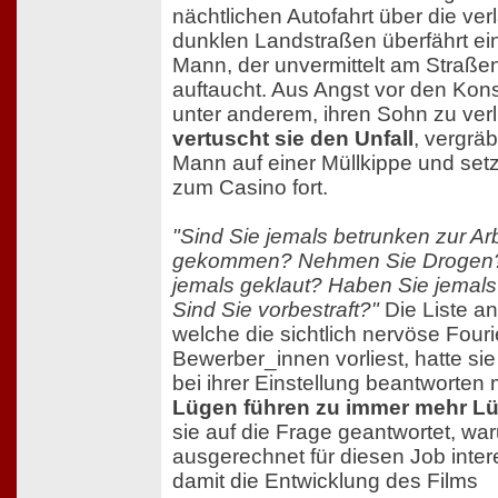
nächtlichen Autofahrt über die ve
dunklen Landstraßen überfährt e
Mann, der unvermittelt am Straße
auftaucht. Aus Angst vor den Ko
unter anderem, ihren Sohn zu verl
vertuscht sie den Unfall
, vergräb
Mann auf einer Müllkippe und set
zum Casino fort.
"Sind Sie jemals betrunken zur Arb
gekommen? Nehmen Sie Drogen?
jemals geklaut? Haben Sie jemal
Sind Sie vorbestraft?"
Die Liste a
welche die sichtlich nervöse Four
Bewerber_innen vorliest, hatte sie
bei ihrer Einstellung beantworten
Lügen führen zu immer mehr L
sie auf die Frage geantwortet, wa
ausgerechnet für diesen Job inter
damit die Entwicklung des Films