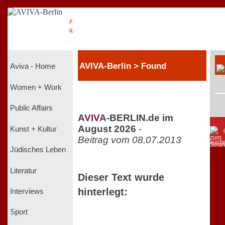
.
P
R
.
AVIVA-Berlin > Found
Aviva - Home
Women + Work
Public Affairs
A
V
I
V
A-BERLIN.de im
August 2026
-
Kunst + Kultur
Beitrag vom 08.07.2013
such
Jüdisches Leben
Literatur
Dieser Text wurde
hinterlegt:
Interviews
Sport