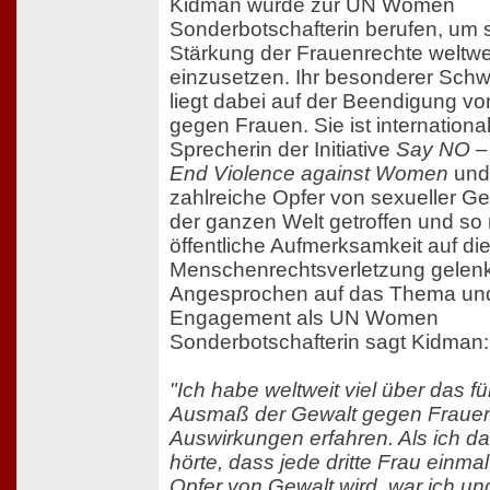
Kidman wurde zur UN Women
Sonderbotschafterin berufen, um s
Stärkung der Frauenrechte weltwe
einzusetzen. Ihr besonderer Sch
liegt dabei auf der Beendigung v
gegen Frauen. Sie ist internationa
Sprecherin der Initiative
Say NO –
End Violence against Women
und
zahlreiche Opfer von sexueller Ge
der ganzen Welt getroffen und so
öffentliche Aufmerksamkeit auf di
Menschenrechtsverletzung gelenk
Angesprochen auf das Thema und
Engagement als UN Women
Sonderbotschafterin sagt Kidman:
"Ich habe weltweit viel über das fü
Ausmaß der Gewalt gegen Frauen
Auswirkungen erfahren. Als ich da
hörte, dass jede dritte Frau einma
Opfer von Gewalt wird, war ich un