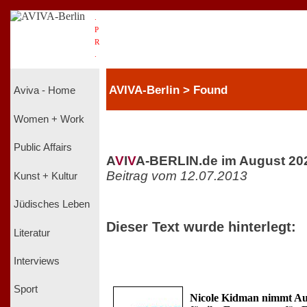
.
P
R
.
AVIVA-Berlin > Found
Aviva - Home
Women + Work
Public Affairs
A
V
I
V
A-BERLIN.de im August 20
Beitrag vom 12.07.2013
Kunst + Kultur
Jüdisches Leben
Dieser Text wurde hinterlegt:
Literatur
Interviews
Sport
Nicole Kidman nimmt Au