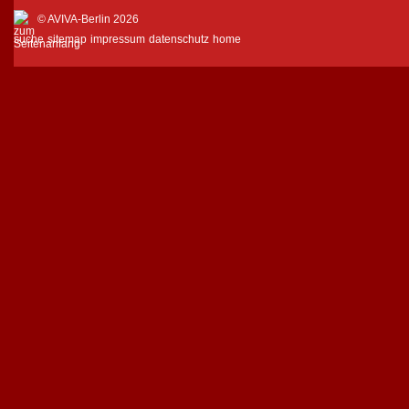
© AVIVA-Berlin 2026
suche
sitemap
impressum
datenschutz
home