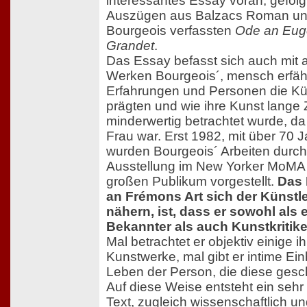
interessantes Essay voran, gefolg
Auszügen aus Balzacs Roman und
Bourgeois verfassten
Ode an Eug
Grandet
.
Das Essay befasst sich auch mit 
Werken Bourgeois´, mensch erfäh
Erfahrungen und Personen die Kün
prägten und wie ihre Kunst lange Z
minderwertig betrachtet wurde, da
Frau war. Erst 1982, mit über 70 
wurden Bourgeois´ Arbeiten durch
Ausstellung im New Yorker MoMA
großen Publikum vorgestellt.
Das
an Frémons Art sich der Künstle
nähern, ist, dass er sowohl als 
Bekannter als auch Kunstkritike
Mal betrachtet er objektiv einige ih
Kunstwerke, mal gibt er intime Ein
Leben der Person, die diese gesch
Auf diese Weise entsteht ein sehr
Text, zugleich wissenschaftlich un