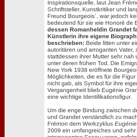
Inspirationsquelle, laut Jean Frém
Schriftsteller, Kunstkritiker und lan
Freund Bourgeois´, war jedoch ke
bedeutend für sie wie Honoré de 
dessen Romanheldin Grandet f
Künstlerin ihre eigene Biograph
beschrieben:
Beide litten unter 
autoritären und arroganten Vater,
stattdessen ihrer Mutter sehr nah u
unter deren frühen Tod. Die Emigr
New York 1938 eröffnete Bourgeo
Möglichkeiten, die es für die Figu
nicht gab, als Symbol für ihre eig
Vergangenheit blieb Eugénie Gra
eine wichtige Identifikationsfigur.
Um die enge Bindung zwischen de
und Grandet verständlich zu mache
Frémon dem Werkzyklus
Eugénie
2009 ein umfangreiches und sehr