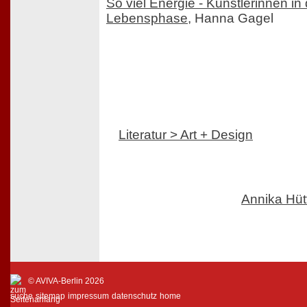
So viel Energie - Künstlerinnen in 
Lebensphase
, Hanna Gagel
Literatur > Art + Design
Annika Hü
© AVIVA-Berlin 2026
suche
sitemap
impressum
datenschutz
home