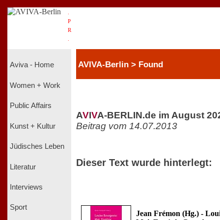
.
P
R
.
AVIVA-Berlin > Found
Aviva - Home
Women + Work
Public Affairs
A
V
I
V
A-BERLIN.de im August 20
Beitrag vom 14.07.2013
Kunst + Kultur
Jüdisches Leben
Dieser Text wurde hinterlegt:
Literatur
Interviews
Sport
Jean Frémon (Hg.) - Loui