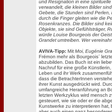
und Resignation in eine spirituell
verwandelt, die kleinen Bilder sin
Gebete, die Stunden sind Perlen, 
durch die Finger gleiten wie die P
Rosenkranzes. Die Bilder sind ke
Objekte, sie sind Gefühlsträger, R
würde Louise Bourgeois der Geis
Grandet umtreiben. Wer vereinah
AVIVA-Tipp:
Mit
Moi, Eugénie Gr
Frémon mehr als Bourgeois´ letzte
abzubilden. Das Buch ist ein liebe
Nachruf für eine große Künstlerin, e
Leben und ihr Werk zusammenführe
dass die BetrachterInnen verstehe
ihrer Kunst ausgedrückt wird. Dur
umfangreiche Heranführung an Bo
letzten Werkzyklus wird mensch z
gesteuert, wie sie oder er die abg
Kunstwerke zu interpretieren hat
aber auch einen ganz besonderen