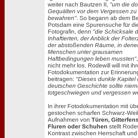
weiter nach Bautzen II,
"um die do
Gequälten vor dem Vergessen zu
bewahren"
. So begann ab dem Be
Potsdam eine Spurensuche für di
Fotografin, denn
"die Schicksale 
Inhaftierten, der Anblick der Folte
der abstoßenden Räume, in dene
Menschen unter grausamen
Haftbedingungen leben mussten"
nicht mehr los. Rodewill will mit ihr
Fotodokumentation zur Erinnerung
beitragen:
"Dieses dunkle Kapitel 
deutschen Geschichte sollte niem
totgeschwiegen und vergessen w
In ihrer Fotodokumentation mit üb
gestochen scharfen Schwarz-Wei
Aufnahmen von
Türen, Gitterfens
Fluren oder Schuhen
stellt Rode
Kontrast zwischen Herrschaft und