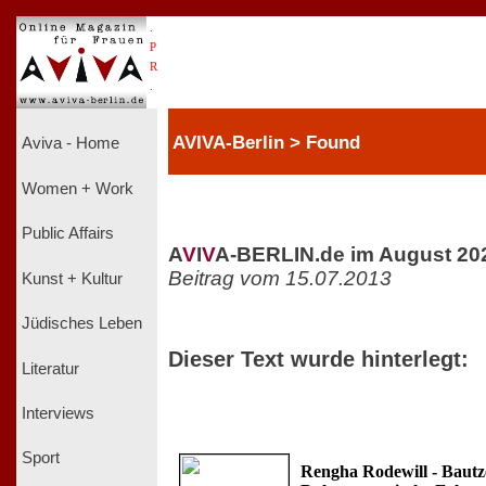
.
P
R
.
AVIVA-Berlin > Found
Aviva - Home
Women + Work
Public Affairs
A
V
I
V
A-BERLIN.de im August 20
Beitrag vom 15.07.2013
Kunst + Kultur
Jüdisches Leben
Dieser Text wurde hinterlegt:
Literatur
Interviews
Sport
Rengha Rodewill - Bautze