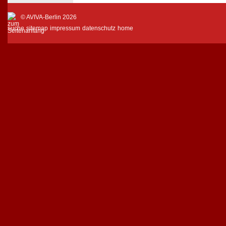
© AVIVA-Berlin 2026
suche
sitemap
impressum
datenschutz
home