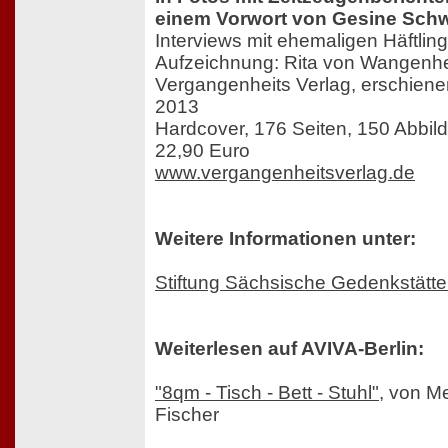
einem Vorwort von Gesine Sch
Interviews mit ehemaligen Häftlin
Aufzeichnung: Rita von Wangenh
Vergangenheits Verlag, erschiene
2013
Hardcover, 176 Seiten, 150 Abbi
22,90 Euro
www.vergangenheitsverlag.de
Weitere Informationen unter:
Stiftung Sächsische Gedenkstätt
Weiterlesen auf AVIVA-Berlin:
"8qm - Tisch - Bett - Stuhl"
, von M
Fischer