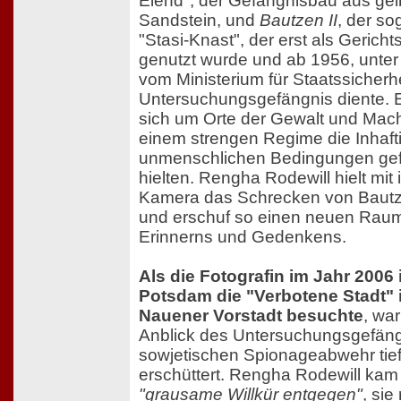
Elend", der Gefängnisbau aus ge
Sandstein, und
Bautzen II
, der s
"Stasi-Knast", der erst als Gerich
genutzt wurde und ab 1956, unte
vom Ministerium für Staatssicherhe
Untersuchungsgefängnis diente. 
sich um Orte der Gewalt und Macht
einem strengen Regime die Inhafti
unmenschlichen Bedingungen ge
hielten. Rengha Rodewill hielt mit 
Kamera das Schrecken von Bautz
und erschuf so einen neuen Rau
Erinnerns und Gedenkens.
Als die Fotografin im Jahr 2006 
Potsdam die "Verbotene Stadt" 
Nauener Vorstadt besuchte
, wa
Anblick des Untersuchungsgefäng
sowjetischen Spionageabwehr tie
erschüttert. Rengha Rodewill kam
"grausame Willkür entgegen"
, sie