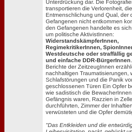
Unterdrückung dar. Die Fotografi
transportieren die Verlorenheit, di
Entmenschlichung und Qual, der 
Gefangenen nicht entkommen kon
den Gefangenen handelte es sich 
um politische AktivistInnen:
WiderstandskämpferInnen,
RegimekritikerInnen, SpionInne
Westdeutsche oder straffällig 
und einfache DDR-BürgerInnen
Berichte der ZeitzeugInnen erzäh
nachhaltigen Traumatisierungen, 
Schlafstörungen und die Panik vo
geschlossenen Türen Ein Opfer be
wie sadistisch die BewacherInnen
Gefängnis waren, Razzien in Zell
durchführten, Zimmer der Inhaftier
verwüsteten und die Opfer demüti
"Das Entkleiden und die entwürd
Leibesvisitation, nackt, gebückt u