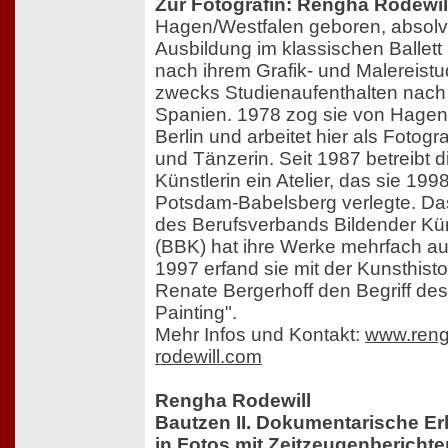
Zur Fotografin: Rengha Rodewil
Hagen/Westfalen geboren, absolvi
Ausbildung im klassischen Ballett 
nach ihrem Grafik- und Malereist
zwecks Studienaufenthalten nach 
Spanien. 1978 zog sie von Hage
Berlin und arbeitet hier als Fotogra
und Tänzerin. Seit 1987 betreibt d
Künstlerin ein Atelier, das sie 199
Potsdam-Babelsberg verlegte. Das
des Berufsverbands Bildender Kün
(BBK) hat ihre Werke mehrfach aus
1997 erfand sie mit der Kunsthisto
Renate Bergerhoff den Begriff de
Painting".
Mehr Infos und Kontakt:
www.reng
rodewill.com
Rengha Rodewill
Bautzen II. Dokumentarische E
in Fotos mit Zeitzeugenbericht