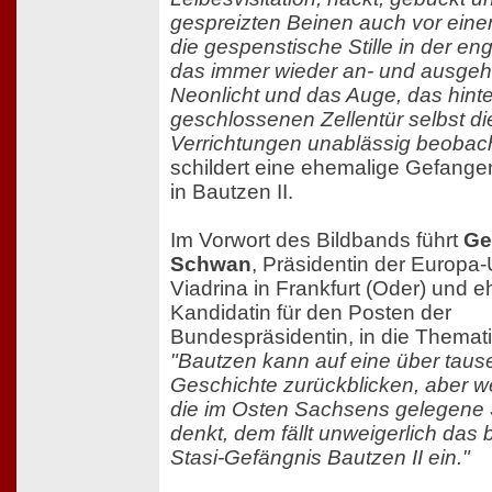
gespreizten Beinen auch vor ein
die gespenstische Stille in der eng
das immer wieder an- und ausge
Neonlicht und das Auge, das hinte
geschlossenen Zellentür selbst di
Verrichtungen unablässig beobac
schildert eine ehemalige Gefangen
in Bautzen II.
Im Vorwort des Bildbands führt
Ge
Schwan
, Präsidentin der Europa-
Viadrina in Frankfurt (Oder) und 
Kandidatin für den Posten der
Bundespräsidentin, in die Themati
"Bautzen kann auf eine über taus
Geschichte zurückblicken, aber w
die im Osten Sachsens gelegene 
denkt, dem fällt unweigerlich das 
Stasi-Gefängnis Bautzen II ein."