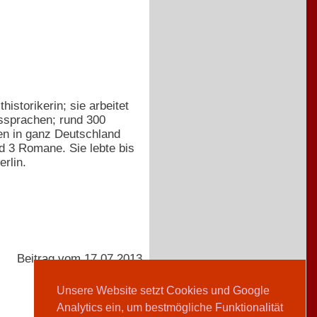
istorikerin; sie arbeitet
tssprachen; rund 300
en in ganz Deutschland
d 3 Romane. Sie lebte bis
rlin.
Beitrag vom 17.07.2013
Unsere Website setzt Cookies und Google
Analytics ein, um bestmögliche Funktionalität