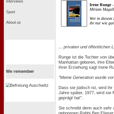
Interviews
Irene Runge 
Miriam Magall
Sport
Wer in diesem 
About us
ihr nur wie gan
... privaten und öffentlichen
Runge ist die Tochter von übe
Manhattan geboren, ihre Elte
ihrer Erziehung sagt Irene Ru
We remember
"Meine Generation wurde vor 
Dass sie jüdisch ist, wird ih
Jahre später, 1977, wird sie 
geprägt hat"
.
Sie schreibt denn auch sehr
geborenen Rabbi Ben Elieser