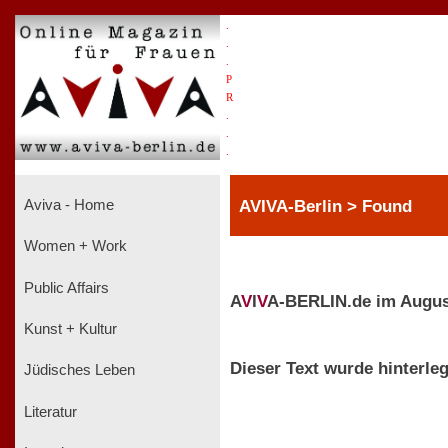
.
.
.
P
R
.
.
.
AVIVA-Berlin > Found
Aviva - Home
Women + Work
Public Affairs
A
V
I
V
A-BERLIN.de im Augus
Kunst + Kultur
Dieser Text wurde hinterleg
Jüdisches Leben
Literatur