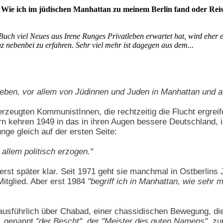
- Wie ich im jüdischen Manhattan zu meinem Berlin fand oder R
Buch viel Neues aus Irene Runges Privatleben erwartet hat, wird eher e
z nebenbei zu erfahren. Sehr viel mehr ist dagegen aus dem...
 Leben, vor allem von Jüdinnen und Juden in Manhattan und au
rzeugten KommunistInnen, die rechtzeitig die Flucht ergreif
rn kehren 1949 in das in ihren Augen bessere Deutschland, 
nge gleich auf der ersten Seite:
allem politisch erzogen."
r erst später klar. Seit 1971 geht sie manchmal in Ostberlin
Mitglied. Aber erst 1984
"begriff ich in Manhattan, wie sehr 
 ausführlich über Chabad, einer chassidischen Bewegung, di
, genannt
"der Bescht"
, der
"Meister des guten Namens"
, zu