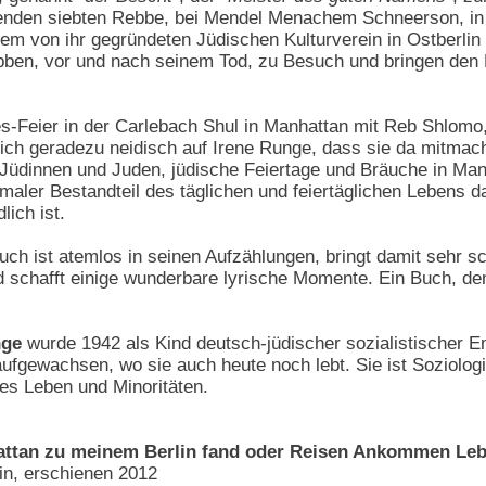
enden siebten Rebbe, bei Mendel Menachem Schneerson, in 
em von ihr gegründeten Jüdischen Kulturverein in Ostberlin
ben, vor und nach seinem Tod, zu Besuch und bringen den M
-Feier in der Carlebach Shul in Manhattan mit Reb Shlomo
ich geradezu neidisch auf Irene Runge, dass sie da mitmac
 Jüdinnen und Juden, jüdische Feiertage und Bräuche in Man
rmaler Bestandteil des täglichen und feiertäglichen Lebens d
lich ist.
ch ist atemlos in seinen Aufzählungen, bringt damit sehr s
schafft einige wunderbare lyrische Momente. Ein Buch, de
nge
wurde 1942 als Kind deutsch-jüdischer sozialistischer E
aufgewachsen, wo sie auch heute noch lebt. Sie ist Soziologi
es Leben und Minoritäten.
attan zu meinem Berlin fand oder Reisen Ankommen Le
in, erschienen 2012