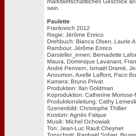
marktwirtschaftliches Geschick a
sein.
Paulette
Frankreich 2012
Regie: Jérôme Enrico
Drehbuch: Bianca Olsen, Laurie Au
Rambour, Jérôme Enrico
Darsteller_innen: Bernadette Laf
Maura, Dominique Lavanant, Franç
André Penvern, Ismaël Dramé, Je
Anoumon, Axelle Laffont, Paco B
Kamera: Bruno Privat
Produktion: Ilan Goldman
Koproduktion: Catherine Moriss
Produktionsleitung: Cathy Lemesli
Szenenbild: Christophe Thillier
Kostüm: Agnès Falque
Musik: Michel Ochowiak
Ton: Jean-Luc Rault Cheynet
Tonschnitt: Raphaël Sohier, Brun