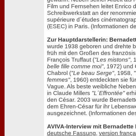
Film und Fernsehen leitet Enrico d
Schreibwerkstatt an der renommie
supérieure d´études cinématogra
(ESEC) in Paris. (Informationen de
Zur Hauptdarstellerin: Bernadet
wurde 1938 geboren und drehte b
früh mit den Großen des französi
François Truffaut (
"Les mistons"
, 
belle fille comme moi"
, 1972) und
Chabrol (
"Le beau Serge"
, 1958,
femmes"
, 1960) entdeckten sie fü
Vague. Als beste weibliche Nebend
in Claude Millers
"L´Effrontée"
erhi
den César. 2003 wurde Bernadette
dem Ehren-César für ihr Lebensw
ausgezeichnet. (Informationen des
AVIVA-Interview mit Bernadette 
deutsche Fassung
,
version frança