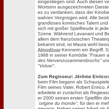
eingestiegen sind. Auch diesen vie
Wortsinn ausgezeichneten Darstell
es zu verdanken, dass der Kino
wahren Vergnügen wird. Alle besit
grandioses komisches Talent un
sich mit großer Spielfreude in jed
Szene. Während Lavanant und Ber
allem dem französischen Theater
bekannt sind, ist Maura wohl bes
Almodóvar
-Kennerin ein Begriff. Si
1988 in seiner Komödie
"Frauen 
des Nervenzusammenbruchs"
und
"Volver"
.
Zum Regisseur: Jérôme Enrico
beim Film begann als Schauspiele
Film seines Vater, Robert Enrico.
arbeitete er zunächst als Regieass
er 2000 seinen ersten Spielfilm dr
´origine du monde"
, für den er me
gewann. Neben seiner Arbeit als R