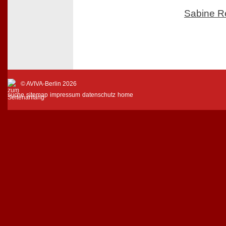
Sabine R
© AVIVA-Berlin 2026
suche
sitemap
impressum
datenschutz
home