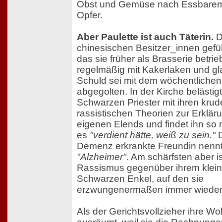
Obst und Gemüse nach Essbarem. 
Opfer.
Aber Paulette ist auch Täterin.
D
chinesischen Besitzer_innen gefüh
das sie früher als Brasserie betrieb,
regelmäßig mit Kakerlaken und gla
Schuld sei mit dem wöchentliche
abgegolten. In der Kirche belästig
Schwarzen Priester mit ihren kru
rassistischen Theorien zur Erklär
eigenen Elends und findet ihn so n
es
"verdient hätte, weiß zu sein."
D
Demenz erkrankte Freundin nennt
"Alzheimer"
. Am schärfsten aber is
Rassismus gegenüber ihrem klei
Schwarzen Enkel, auf den sie
erzwungenermaßen immer wieder 
Als der Gerichtsvollzieher ihre W