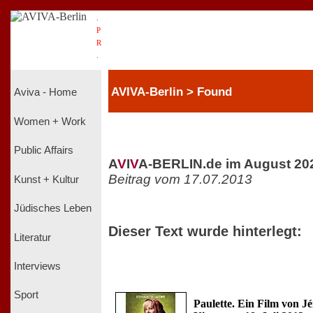
.
P
R
.
AVIVA-Berlin > Found
Aviva - Home
Women + Work
Public Affairs
A
V
I
V
A-BERLIN.de im August 20
Beitrag vom 17.07.2013
Kunst + Kultur
Jüdisches Leben
Dieser Text wurde hinterlegt:
Literatur
Interviews
Sport
Paulette. Ein Film von J