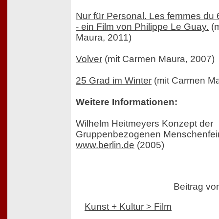
Nur für Personal. Les femmes du
- ein Film von Philippe Le Guay.
(m
Maura, 2011)
Volver
(mit Carmen Maura, 2007)
25 Grad im Winter
(mit Carmen Ma
Weitere Informationen:
Wilhelm Heitmeyers Konzept der
Gruppenbezogenen Menschenfeind
www.berlin.de
(2005)
Beitrag v
Kunst + Kultur > Film