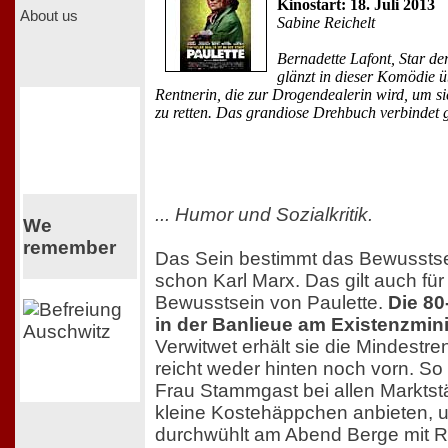
Kinostart: 18. Juli 2013
About us
Sabine Reichelt
Bernadette Lafont, Star de
glänzt in dieser Komödie ü
Rentnerin, die zur Drogendealerin wird, um s
zu retten. Das grandiose Drehbuch verbindet g
... Humor und Sozialkritik.
We
remember
Das Sein bestimmt das Bewusstse
schon Karl Marx. Das gilt auch fü
Bewusstsein von Paulette.
Die 80
in der Banlieue am Existenzmi
Verwitwet erhält sie die Mindestre
reicht weder hinten noch vorn. So i
Frau Stammgast bei allen Marktst
kleine Kostehäppchen anbieten, 
durchwühlt am Abend Berge mit R