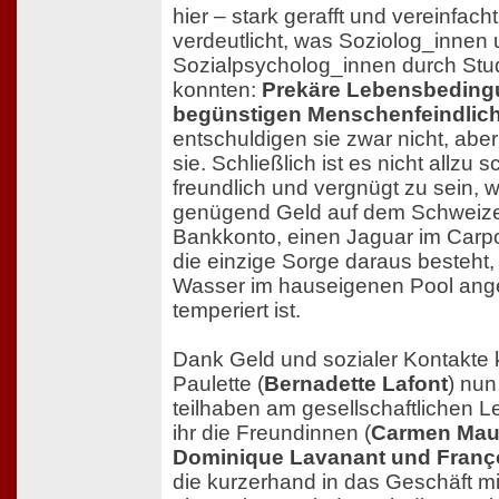
hier – stark gerafft und vereinfacht
verdeutlicht, was Soziolog_innen
Sozialpsycholog_innen durch Stu
konnten:
Prekäre Lebensbedin
begünstigen Menschenfeindlich
entschuldigen sie zwar nicht, aber
sie. Schließlich ist es nicht allzu 
freundlich und vergnügt zu sein,
genügend Geld auf dem Schweiz
Bankkonto, einen Jaguar im Carpo
die einzige Sorge daraus besteht
Wasser im hauseigenen Pool an
temperiert ist.
Dank Geld und sozialer Kontakte
Paulette (
Bernadette Lafont
) nun
teilhaben am gesellschaftlichen L
ihr die Freundinnen (
Carmen Mau
Dominique Lavanant und Franço
die kurzerhand in das Geschäft mi