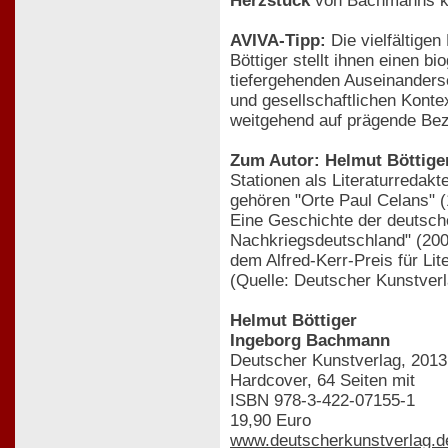
Herzstück
von Bachmanns k
AVIVA-Tipp:
Die vielfältigen
Böttiger stellt ihnen einen 
tiefergehenden Auseinanderse
und gesellschaftlichen Konte
weitgehend auf prägende Bezi
Zum Autor: Helmut Böttige
Stationen als Literaturredakte
gehören "Orte Paul Celans" (
Eine Geschichte der deutsch
Nachkriegsdeutschland" (2009
dem Alfred-Kerr-Preis für Li
(Quelle: Deutscher Kunstverl
Helmut Böttiger
Ingeborg Bachmann
Deutscher Kunstverlag, 2013
Hardcover, 64 Seiten mit
ISBN 978-3-422-07155-1
19,90 Euro
www.deutscherkunstverlag.d