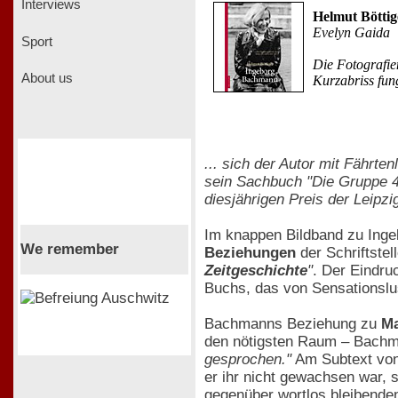
Interviews
Helmut Bötti
Evelyn Gaida
Sport
Die Fotografie
About us
Kurzabriss fung
... sich der Autor mit Fährt
sein Sachbuch "Die Gruppe 47
diesjährigen Preis der Leipz
Im knappen Bildband zu Inge
We remember
Beziehungen
der Schriftste
Zeitgeschichte
"
. Der Eindru
Buchs, das von Sensationslu
Bachmanns Beziehung zu
Ma
den nötigsten Raum – Bach
gesprochen."
Am Subtext von
er ihr nicht gewachsen war, 
gegenüber wortlos bleibenden