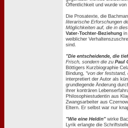
Öffentlichkeit und wurde von
Die Prosatexte, die Bachmann
literarische Erforschungen d
Möglichkeiten auf, die in die
Vater-Tochter-Beziehung
in
weiblicher Verhaltenszuschre
sind.
"Die entscheidende, die ti
Frisch, sondern die zu
Paul 
Böttigers Kurzbiographie Ce
Bindung,
"von der feststand,
interpretiert der Autor als 
grundlegende Änderung durchl
ihrer konträren Lebenserfah
Philosophiestudentin aus Kla
Zwangsarbeiter aus Czernowi
Eltern. Er selbst war nur k
"Wie eine Heldin"
wirke Bach
Lyrik erlangte die Schriftste