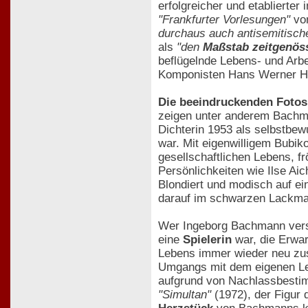
erfolgreicher und etablierter 
"Frankfurter Vorlesungen"
von
durchaus auch antisemitische
als
"den
Maßstab zeitgenöss
beflügelnde Lebens- und Arb
Komponisten Hans Werner Hen
Die beeindruckenden Fotos
zeigen unter anderem Bachman
Dichterin 1953 als selbstbew
war. Mit eigenwilligem Bubi
gesellschaftlichen Lebens, f
Persönlichkeiten wie Ilse Ai
Blondiert und modisch auf ein
darauf im schwarzen Lackmant
Wer Ingeborg Bachmann verste
eine
Spielerin
war, die Erwar
Lebens immer wieder neu zus
Umgangs mit dem eigenen Leb
aufgrund von Nachlassbestim
"Simultan"
(1972), der Figur 