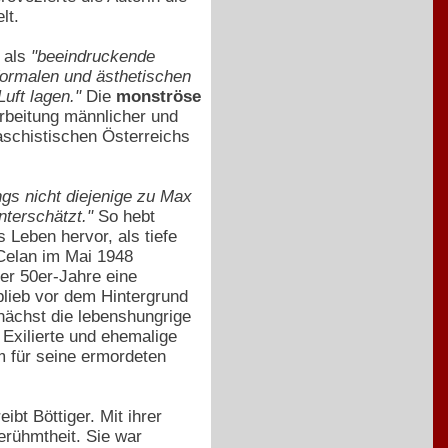
lt.
r als
"beeindruckende
formalen und ästhetischen
Luft lagen."
Die
monströse
arbeitung männlicher und
aschistischen Österreichs
gs nicht diejenige zu Max
nterschätzt."
So hebt
Leben hervor, als tiefe
Celan im Mai 1948
er 50er-Jahre eine
blieb vor dem Hintergrund
ächst die lebenshungrige
r Exilierte und ehemalige
m für seine ermordeten
bt Böttiger. Mit ihrer
Berühmtheit. Sie war