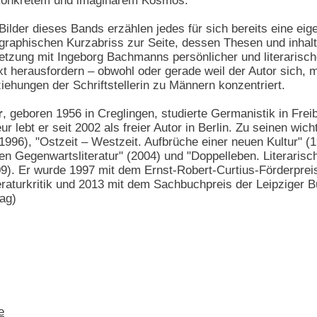
onkretem und imaginärem Kosmos.
 Bilder dieses Bands erzählen jedes für sich bereits eine e
biographischen Kurzabriss zur Seite, dessen Thesen und inhal
tzung mit Ingeborg Bachmanns persönlicher und literarische
xt herausfordern – obwohl oder gerade weil der Autor sich, 
ehungen der Schriftstellerin zu Männern konzentriert.
r
, geboren 1956 in Creglingen, studierte Germanistik in Fre
ur lebt er seit 2002 als freier Autor in Berlin. Zu seinen wic
1996), "Ostzeit – Westzeit. Aufbrüche einer neuen Kultur" (
en Gegenwartsliteratur" (2004) und "Doppelleben. Literaris
). Er wurde 1997 mit dem Ernst-Robert-Curtius-Förderpreis
teraturkritik und 2013 mit dem Sachbuchpreis der Leipziger
ag)
e