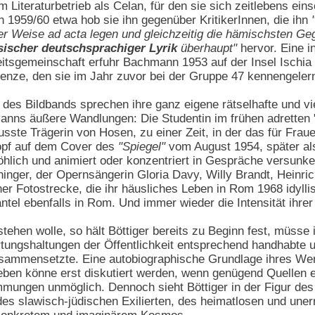
im Literaturbetrieb als Celan, für den sie sich zeitlebens einse
 1959/60 etwa hob sie ihn gegenüber KritikerInnen, die ihn
r Weise ad acta legen und gleichzeitig die hämischsten Ge
ischer deutschsprachiger Lyrik
überhaupt"
hervor. Eine i
eitsgemeinschaft erfuhr Bachmann 1953 auf der Insel Ischi
ze, den sie im Jahr zuvor bei der Gruppe 47 kennengelern
des Bildbands sprechen ihre ganz eigene rätselhafte und vi
ns äußere Wandlungen: Die Studentin im frühen adretten "F
usste Trägerin von Hosen, zu einer Zeit, in der das für Frau
kopf auf dem Cover des
"Spiegel"
vom August 1954, später a
röhlich und animiert oder konzentriert in Gespräche versun
chinger, der Opernsängerin Gloria Davy, Willy Brandt, Heinri
er Fotostrecke, die ihr häusliches Leben in Rom 1968 idyllis
el ebenfalls in Rom. Und immer wieder die Intensität ihrer
hen wolle, so hält Böttiger bereits zu Beginn fest, müsse i
tungshaltungen der Öffentlichkeit entsprechend handhabte u
ammensetzte. Eine autobiographische Grundlage ihres Werk
en könne erst diskutiert werden, wenn genügend Quellen er
mungen unmöglich. Dennoch sieht Böttiger in der Figur de
des slawisch-jüdischen Exilierten, des heimatlosen und une