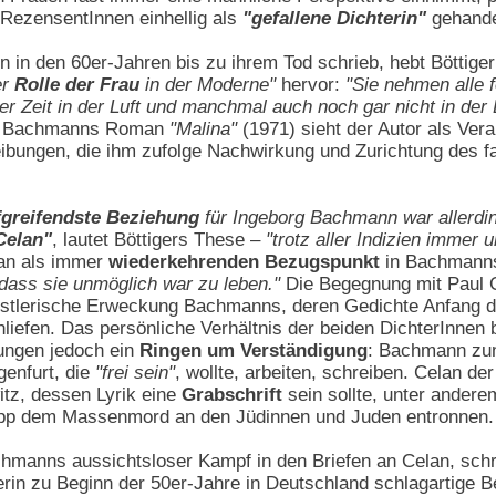
 RezensentInnen einhellig als
"gefallene Dichterin"
gehande
 in den 60er-Jahren bis zu ihrem Tod schrieb, hebt Böttige
er
Rolle der Frau
in der Moderne"
hervor:
"Sie nehmen alle 
ser Zeit in der Luft und manchmal auch noch gar nicht in der 
 Bachmanns Roman
"Malina"
(1971) sieht der Autor als Ver
ibungen, die ihm zufolge Nachwirkung und Zurichtung des f
efgreifendste Beziehung
für Ingeborg Bachmann war allerdin
Celan"
, lautet Böttigers These –
"trotz aller Indizien immer u
lan als immer
wiederkehrenden Bezugspunkt
in Bachmanns 
 dass sie unmöglich war zu leben."
Die Begegnung mit Paul 
künstlerische Erweckung Bachmanns, deren Gedichte Anfang d
iefen. Das persönliche Verhältnis der beiden DichterInnen 
rungen jedoch ein
Ringen um Verständigung
: Bachmann zun
genfurt, die
"frei sein"
, wollte, arbeiten, schreiben. Celan de
tz, dessen Lyrik eine
Grabschrift
sein sollte, unter andere
napp dem Massenmord an den Jüdinnen und Juden entronnen.
manns aussichtsloser Kampf in den Briefen an Celan, schrei
llerin zu Beginn der 50er-Jahre in Deutschland schlagartige 