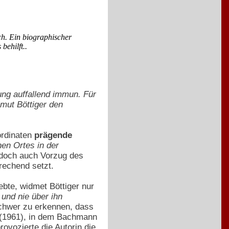
ch. Ein biographischer
behilft..
ung auffallend immun. Für
lmut Böttiger den
ordinaten
prägende
en Ortes in der
jedoch auch Vorzug des
rechend setzt.
bte, widmet Böttiger nur
 und nie über ihn
schwer zu erkennen, dass
(1961), in dem Bachmann
ovozierte die Autorin die