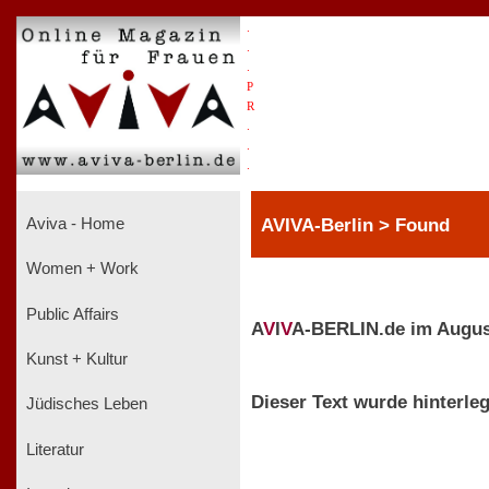
.
.
.
P
R
.
.
.
AVIVA-Berlin > Found
Aviva - Home
Women + Work
Public Affairs
A
V
I
V
A-BERLIN.de im Augus
Kunst + Kultur
Dieser Text wurde hinterleg
Jüdisches Leben
Literatur