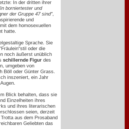
tzte: In der dritten ihrer
"in borniertester und
gner der Gruppe 47 sind"
,
nspirierende und
a mit dem homosexuellen
t hatte.
elgestaltige Sprache. Sie
räulein"stil oder die
en noch äußerst unüblich
ls
schillernde Figur
des
ken, umgeben von
ch Böll oder Günter Grass.
ch inszeniert, ein Jahr
 Augen.
m Blick behalten, dass sie
nd Einzelheiten ihres
s und ihres literarischen
schlossen seien, derzeit
s Trotta aus dem Prosaband
rreichbaren Geliebten das