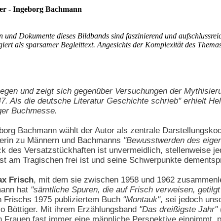
ger - Ingeborg Bachmann
n und Dokumente dieses Bildbands sind faszinierend und aufschlussrei
iert als sparsamer Begleittext. Angesichts der Komplexität des Themas 
enlegen und zeigt sich gegenüber Versuchungen der Mythisier
. Als die deutsche Literatur Geschichte schrieb" erhielt He
iger Buchmesse.
borg Bachmann wählt der Autor als zentrale Darstellungsko
llerin zu Männern und Bachmanns
"Bewusstwerden des eigen
ck des Versatzstückhaften ist unvermeidlich, stellenweise 
st am Tragischen frei ist und seine Schwerpunkte dementsp
x Frisch
, mit dem sie zwischen 1958 und 1962 zusammenle
mann hat
"sämtliche Spuren, die auf Frisch verweisen, getilgt
 Frischs 1975 publiziertem Buch
"Montauk"
, sei jedoch un
so Böttiger. Mit ihrem Erzählungsband
"Das dreißigste Jahr"
 Frauen fast immer eine männliche Perspektive einnimmt, pr