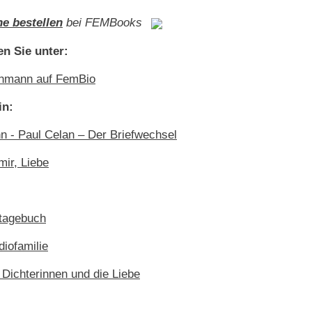
ne bestellen
bei FEMBooks
en Sie unter:
chmann auf FemBio
in:
n - Paul Celan – Der Briefwechsel
ir, Liebe
tagebuch
iofamilie
 Dichterinnen und die Liebe