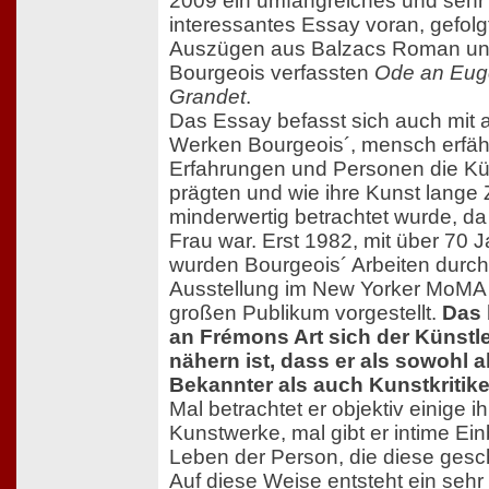
2009 ein umfangreiches und sehr
interessantes Essay voran, gefolg
Auszügen aus Balzacs Roman und
Bourgeois verfassten
Ode an Eug
Grandet
.
Das Essay befasst sich auch mit 
Werken Bourgeois´, mensch erfäh
Erfahrungen und Personen die Kün
prägten und wie ihre Kunst lange Z
minderwertig betrachtet wurde, da
Frau war. Erst 1982, mit über 70 
wurden Bourgeois´ Arbeiten durch
Ausstellung im New Yorker MoMA
großen Publikum vorgestellt.
Das
an Frémons Art sich der Künstle
nähern ist, dass er als sowohl a
Bekannter als auch Kunstkritike
Mal betrachtet er objektiv einige ih
Kunstwerke, mal gibt er intime Ein
Leben der Person, die diese gesch
Auf diese Weise entsteht ein sehr