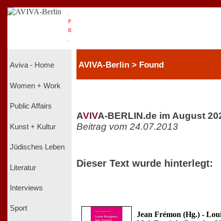
.
P
R
.
AVIVA-Berlin > Found
Aviva - Home
Women + Work
Public Affairs
A
V
I
V
A-BERLIN.de im August 20
Beitrag vom 24.07.2013
Kunst + Kultur
Jüdisches Leben
Dieser Text wurde hinterlegt:
Literatur
Interviews
Sport
Jean Frémon (Hg.) - Loui