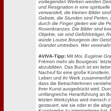
vorliegenden Werken werden Gem
und Resignation in eine spirituell
verwandelt, die kleinen Bilder sin
Gebete, die Stunden sind Perlen, 
durch die Finger gleiten wie die P
Rosenkranzes. Die Bilder sind ke
Objekte, sie sind Gefühlsträger, R
würde Louise Bourgeois der Geis
Grandet umtreiben. Wer vereinah
AVIVA-Tipp:
Mit
Moi, Eugénie Gr
Frémon mehr als Bourgeois´ letzte
abzubilden. Das Buch ist ein liebe
Nachruf für eine große Künstlerin, e
Leben und ihr Werk zusammenführe
dass die BetrachterInnen verstehe
ihrer Kunst ausgedrückt wird. Dur
umfangreiche Heranführung an Bo
letzten Werkzyklus wird mensch z
gesteuert, wie sie oder er die abg
Kunstwerke zu interpretieren hat