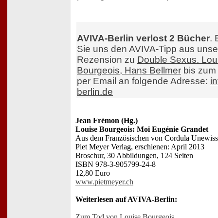
AVIVA-Berlin verlost 2 Bücher
. 
Sie uns den AVIVA-Tipp aus unse
Rezension zu
Double Sexus. Lou
Bourgeois, Hans Bellmer
bis zum
per Email an folgende Adresse:
i
berlin.de
Jean Frémon (Hg.)
Louise Bourgeois: Moi Eugénie Grandet
Aus dem Französischen von Cordula Unewiss
Piet Meyer Verlag, erschienen: April 2013
Broschur, 30 Abbildungen, 124 Seiten
ISBN 978-3-905799-24-8
12,80 Euro
www.pietmeyer.ch
Weiterlesen auf AVIVA-Berlin:
Zum Tod von Louise Bourgeois