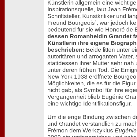
Künstlerin allgemein eine wichtige
Inspirationsquelle, laut Jean Frém
Schriftsteller, Kunstkritiker und lan
Freund Bourgeois´, war jedoch ke
bedeutend für sie wie Honoré de 
dessen Romanheldin Grandet f
Künstlerin ihre eigene Biograph
beschrieben:
Beide litten unter 
autoritären und arroganten Vater,
stattdessen ihrer Mutter sehr nah u
unter deren frühen Tod. Die Emigr
New York 1938 eröffnete Bourgeo
Möglichkeiten, die es für die Figu
nicht gab, als Symbol für ihre eig
Vergangenheit blieb Eugénie Gra
eine wichtige Identifikationsfigur.
Um die enge Bindung zwischen de
und Grandet verständlich zu mache
Frémon dem Werkzyklus
Eugénie