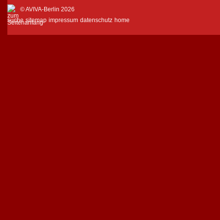
© AVIVA-Berlin 2026
suche
sitemap
impressum
datenschutz
home