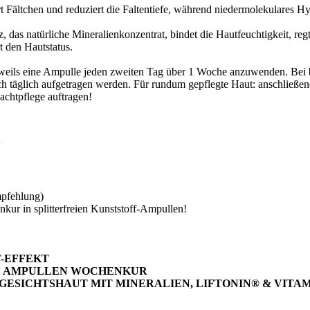
Fältchen und reduziert die Faltentiefe, während niedermolekulares Hy
das natürliche Mineralienkonzentrat, bindet die Hautfeuchtigkeit, re
t den Hautstatus.
weils eine Ampulle jeden zweiten Tag über 1 Woche anzuwenden. Bei b
ch täglich aufgetragen werden. Für rundum gepflegte Haut: anschlie
tpflege auftragen!
N
mpfehlung)
in splitterfreien Kunststoff-Ampullen!
T-EFFEKT
N AMPULLEN WOCHENKUR
GESICHTSHAUT MIT MINERALIEN, LIFTONIN® & VITA