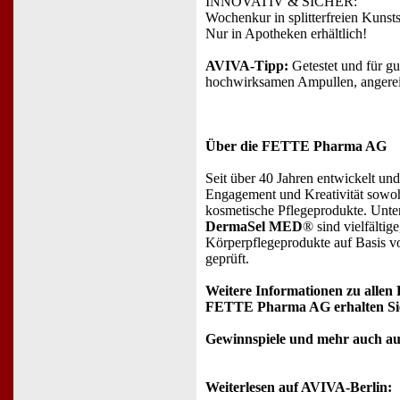
INNOVATIV & SICHER:
Wochenkur in splitterfreien Kunst
Nur in Apotheken erhältlich!
AVIVA-Tipp:
Getestet und für gu
hochwirksamen Ampullen, angereich
Über die FETTE Pharma AG
Seit über 40 Jahren entwickelt u
Engagement und Kreativität sowoh
kosmetische Pflegeprodukte. Unt
DermaSel MED
® sind vielfälti
Körperpflegeprodukte auf Basis vo
geprüft.
Weitere Informationen zu alle
FETTE Pharma AG erhalten Sie
Gewinnspiele und mehr auch au
Weiterlesen auf AVIVA-Berlin: