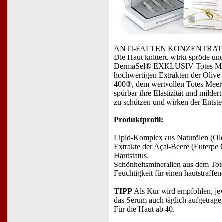
ANTI-FALTEN KONZENTRAT
Die Haut knittert, wirkt spröde un
DermaSel® EXKLUSIV Totes Meer R
hochwertigen Extrakten der Olive
400®, dem wertvollen Totes Meer M
spürbar ihre Elastizität und milde
zu schützen und wirken der Entste
Produktprofil:
Lipid-Komplex aus Naturölen (Olea 
Extrakte der Açai-Beere (Euterpe 
Hautstatus.
Schönheitsmineralien aus dem To
Feuchtigkeit für einen hautstraffe
TIPP
Als Kur wird empfohlen, jew
das Serum auch täglich aufgetrag
Für die Haut ab 40.