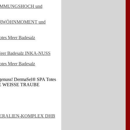
STIMMUNGSHOCH und
 VERWÖHNMOMENT und
es Meer Badesalz
 Meer Badesalz INKA-NUSS
es Meer Badesalz
gegenuss! DermaSel® SPA Totes
E WEISSE TRAUBE
 MINERALIEN-KOMPLEX DHB