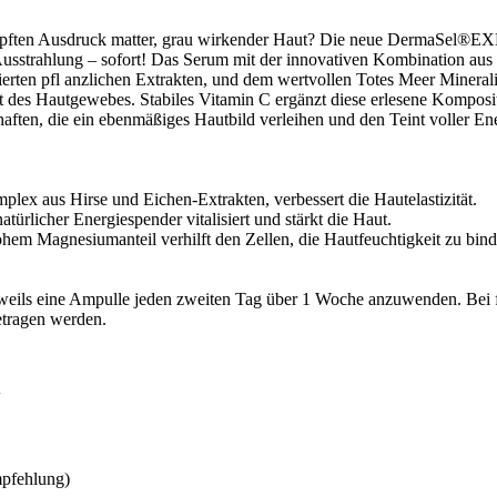
chöpften Ausdruck matter, grau wirkender Haut? Die neue DermaSel
sstrahlung – sofort! Das Serum mit der innovativen Kombination au
erten pfl anzlichen Extrakten, und dem wertvollen Totes Meer Miner
tät des Hautgewebes. Stabiles Vitamin C ergänzt diese erlesene Komposi
haften, die ein ebenmäßiges Hautbild verleihen und den Teint voller Ene
plex aus Hirse und Eichen-Extrakten, verbessert die Hautelastizität.
türlicher Energiespender vitalisiert und stärkt die Haut.
ohem Magnesiumanteil verhilft den Zellen, die Hautfeuchtigkeit zu bin
weils eine Ampulle jeden zweiten Tag über 1 Woche anzuwenden. Bei f
etragen werden.
N
mpfehlung)