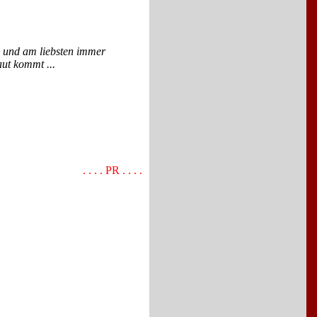
n und am liebsten immer
ut kommt ...
. . . . PR . . . .