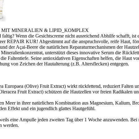
 MIT MINERALIEN & LIPID_KOMPLEX
d faltig? Wenn die Gesichtscreme nicht ausreichend Abhilfe schafft, ist
EPAIR KUR! Abgestimmt auf die anspruchsvolle, reife Haut, fördert
 und der Açai-Beere die natürlichen Reparaturmechanismen der Hautz
ineralienkonzentrat, unterstützt dieses innovative Serum die Rückfett
rt die Faltentiefe. Seine antioxidativen Eigenschaften helfen, die Haut
hung von Zeichen der Hautalterung (z.B. Altersflecken) entgegen.
Europaea (Olive) Fruit Extract) wirkt rückfettend, reduziert Falten und
Oleracea Fruit Extract) schützen die Hautzellen vor freien Radikalen u
ten Meer in ihrer natürlichen Kombination aus Magnesium, Kalium, B
nden Effekt und ein jugendlich glattes Hautgefühl.
eils eine Ampulle jeden zweiten Tag über 1 Woche anzuwenden. Bei re
en werden.