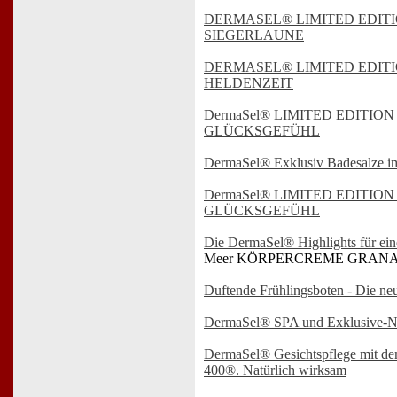
DERMASEL® LIMITED EDITIO
SIEGERLAUNE
DERMASEL® LIMITED EDITIO
HELDENZEIT
DermaSel® LIMITED EDITION i
GLÜCKSGEFÜHL
DermaSel® Exklusiv Badesalze 
DermaSel® LIMITED EDITION i
GLÜCKSGEFÜHL
Die DermaSel® Highlights für ein
Meer KÖRPERCREME GRANAT
Duftende Frühlingsboten - Die n
DermaSel® SPA und Exklusive-N
DermaSel® Gesichtspflege m
400®. Natürlich wirksam