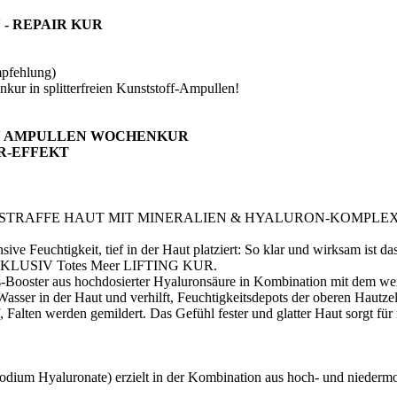
- REPAIR KUR
mpfehlung)
in splitterfreien Kunststoff-Ampullen!
N AMPULLEN WOCHENKUR
R-EFFEKT
 STRAFFE HAUT MIT MINERALIEN & HYALURON-KOMPLE
sive Feuchtigkeit, tief in der Haut platziert: So klar und wirksam ist 
EXKLUSIV Totes Meer LIFTING KUR.
s-Booster aus hochdosierter Hyaluronsäure in Kombination mit dem wer
ser in der Haut und verhilft, Feuchtigkeitsdepots der oberen Hautzel
ff, Falten werden gemildert. Das Gefühl fester und glatter Haut sorgt fü
Sodium Hyaluronate) erzielt in der Kombination aus hoch- und niederm