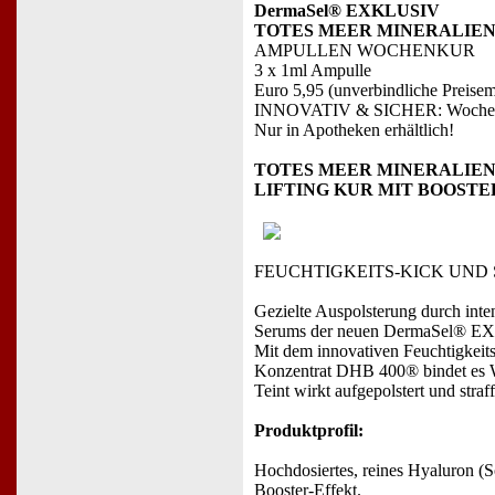
DermaSel® EXKLUSIV
TOTES MEER MINERALIEN 
AMPULLEN WOCHENKUR
3 x 1ml Ampulle
Euro 5,95 (unverbindliche Preise
INNOVATIV & SICHER: Wochenkur 
Nur in Apotheken erhältlich!
TOTES MEER MINERALIE
LIFTING KUR MIT BOOSTE
FEUCHTIGKEITS-KICK UND
Gezielte Auspolsterung durch inten
Serums der neuen DermaSel® 
Mit dem innovativen Feuchtigkeit
Konzentrat DHB 400® bindet es Was
Teint wirkt aufgepolstert und stra
Produktprofil:
Hochdosiertes, reines Hyaluron (
Booster-Effekt.