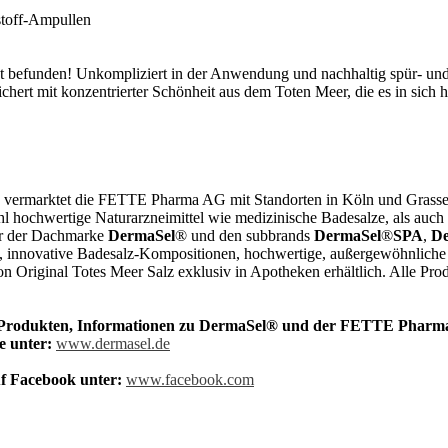
stoff-Ampullen
t befunden! Unkompliziert in der Anwendung und nachhaltig spür- und 
ert mit konzentrierter Schönheit aus dem Toten Meer, die es in sich 
nd vermarktet die FETTE Pharma AG mit Standorten in Köln und Grass
l hochwertige Naturarzneimittel wie medizinische Badesalze, als auch
er der Dachmarke
DermaSel
® und den subbrands
DermaSel
®
SPA
,
De
ge, innovative Badesalz-Kompositionen, hochwertige, außergewöhnliche
n Original Totes Meer Salz exklusiv in Apotheken erhältlich. Alle Pro
n Produkten, Informationen zu DermaSel® und der FETTE Pharma
 unter:
www.dermasel.de
f Facebook unter:
www.facebook.com