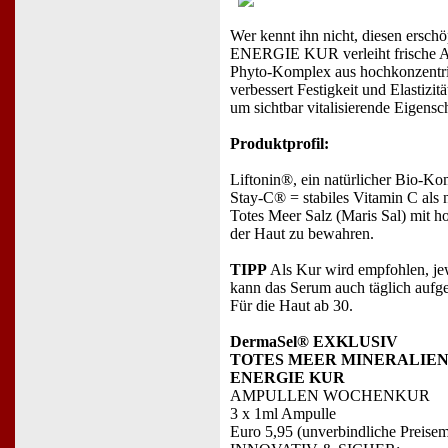
Wer kennt ihn nicht, diesen ers
ENERGIE KUR verleiht frische Au
Phyto-Komplex aus hochkonzentri
verbessert Festigkeit und Elastizi
um sichtbar vitalisierende Eigensc
Produktprofil:
Liftonin®, ein natürlicher Bio-Kom
Stay-C® = stabiles Vitamin C als na
Totes Meer Salz (Maris Sal) mit h
der Haut zu bewahren.
TIPP
Als Kur wird empfohlen, je
kann das Serum auch täglich aufg
Für die Haut ab 30.
DermaSel® EXKLUSIV
TOTES MEER MINERALIE
ENERGIE KUR
AMPULLEN WOCHENKUR
3 x 1ml Ampulle
Euro 5,95 (unverbindliche Preise