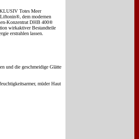
®EXKLUSIV Totes Meer
s Liftonin®, dem modernen
alien-Konzentrat DHB 400®
tion wirkaktiver Bestandteile
rgie erstrahlen lassen.
den und die geschmeidige Glätte
euchtigkeitsarmer, müder Haut