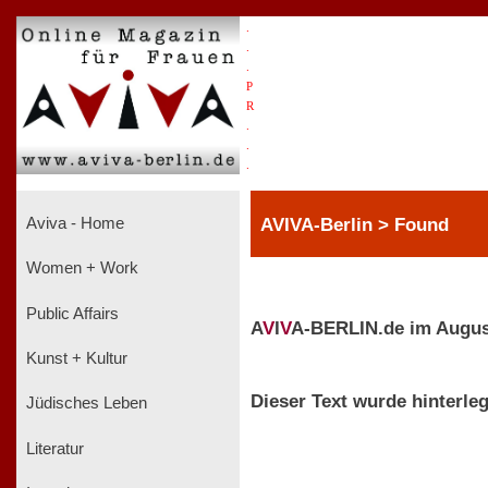
.
.
.
P
R
.
.
.
AVIVA-Berlin > Found
Aviva - Home
Women + Work
Public Affairs
A
V
I
V
A-BERLIN.de im Augus
Kunst + Kultur
Dieser Text wurde hinterleg
Jüdisches Leben
Literatur