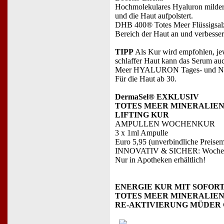
Hochmolekulares Hyaluron mildert 
und die Haut aufpolstert.
DHB 400® Totes Meer Flüssigsalz, 
Bereich der Haut an und verbesser
TIPP
Als Kur wird empfohlen, je
schlaffer Haut kann das Serum au
Meer HYALURON Tages- und Nach
Für die Haut ab 30.
DermaSel® EXKLUSIV
TOTES MEER MINERALIE
LIFTING KUR
AMPULLEN WOCHENKUR
3 x 1ml Ampulle
Euro 5,95 (unverbindliche Preise
INNOVATIV & SICHER: Wochenkur 
Nur in Apotheken erhältlich!
ENERGIE KUR MIT SOFOR
TOTES MEER MINERALIE
RE-AKTIVIERUNG MÜDER 