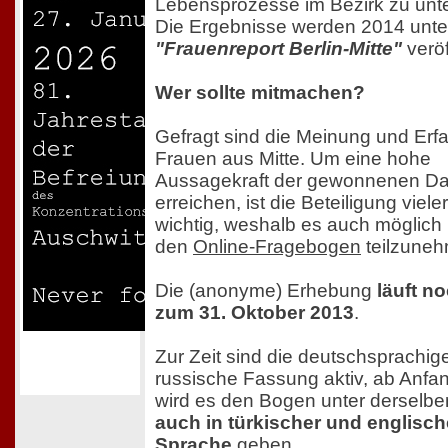
Lebensprozesse im Bezirk zu unte
Die Ergebnisse werden 2014 unter
"Frauenreport Berlin-Mitte"
veröf
Wer sollte mitmachen?
Gefragt sind die Meinung und Erfa
Frauen aus Mitte. Um eine hohe
Aussagekraft der gewonnenen Da
erreichen, ist die Beteiligung viel
wichtig, weshalb es auch möglich i
den
Online-Fragebogen
teilzune
Die (anonyme) Erhebung
läuft n
zum 31. Oktober 2013
.
Zur Zeit sind die deutschsprachig
russische Fassung aktiv, ab Anfa
wird es den Bogen unter derselb
auch in türkischer und englisch
Sprache
geben.