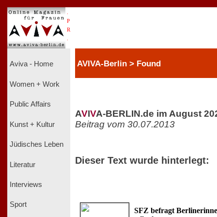
.
P
R
.
AVIVA-Berlin > Found
Aviva - Home
Women + Work
Public Affairs
A
V
I
V
A-BERLIN.de im August 20
Beitrag vom 30.07.2013
Kunst + Kultur
Jüdisches Leben
Dieser Text wurde hinterlegt:
Literatur
Interviews
Sport
SFZ befragt Berlinerinnen