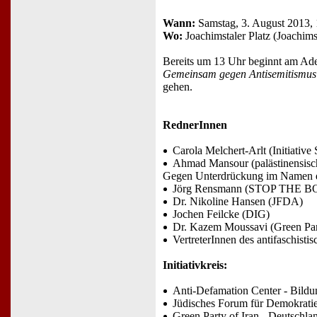
Wann:
Samstag, 3. August 2013,
Wo:
Joachimstaler Platz (Joachims
Bereits um 13 Uhr beginnt am Ade
Gemeinsam gegen Antisemitismus
gehen.
RednerInnen
Carola Melchert-Arlt (Initiative
Ahmad Mansour (palästinensische
Gegen Unterdrückung im Namen d
Jörg Rensmann (STOP THE 
Dr. Nikoline Hansen (JFDA)
Jochen Feilcke (DIG)
Dr. Kazem Moussavi (Green Part
VertreterInnen des antifaschist
Initiativkreis:
Anti-Defamation Center - Bild
Jüdisches Forum für Demokrati
Green Party of Iran - Deutschla