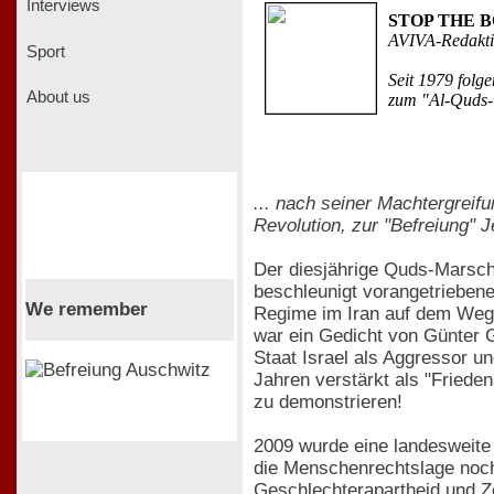
Interviews
STOP THE BOM
AVIVA-Redakt
Sport
Seit 1979 folg
About us
zum "Al-Quds-T
... nach seiner Machtergreif
Revolution, zur "Befreiung" 
Der diesjährige Quds-Marsch
beschleunigt vorangetriebene
We remember
Regime im Iran auf dem Weg 
war ein Gedicht von Günter G
Staat Israel als Aggressor un
Jahren verstärkt als "Friede
zu demonstrieren!
2009 wurde eine landesweite
die Menschenrechtslage nochma
Geschlechterapartheid und Z