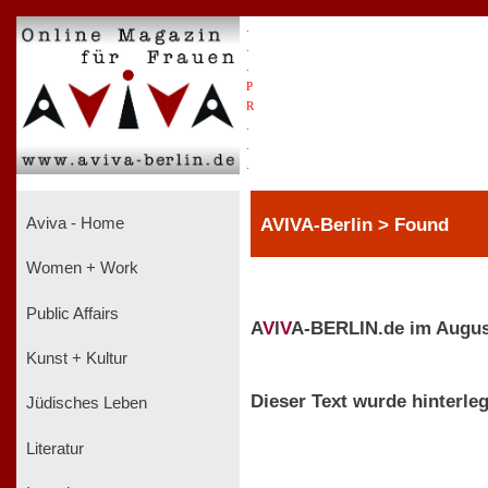
.
.
.
P
R
.
.
.
AVIVA-Berlin > Found
Aviva - Home
Women + Work
Public Affairs
A
V
I
V
A-BERLIN.de im Augus
Kunst + Kultur
Dieser Text wurde hinterleg
Jüdisches Leben
Literatur