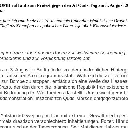
B ruft auf zum Protest gegen den Al-Quds-Tag am 3. August 2
ion
en jährlich zum Ende des Fastenmonats Ramadan islamistische Organis
ag" als Kampftag des politischen Islam. Ajatollah Khomeini forderte..
ung im Iran seine AnhängerInnen zur weltweiten Ausbreitung 
Jerusalems und zur Vernichtung Israels auf.
 am 3. August in Berlin findet vor dem bedrohlichen Hinter
n iranischen Atomprogramms statt. Während die Zeit verrinn
zur Bombe zu stoppen, entlädt sich eine Welle des Hasses 
rass, der den durch die Islamische Republik Iran existenzie
d Bedrohung des Weltfriedens darstellt. Umso wichtiger ist 
nsdemonstration" inszenierten Quds-Marsch entgegenzutreten 
 Aufstandsbewegung im Iran mit extremer Gewalt niedergesc
ls drastisch verschlechtert: Inhaftierungen, Folter, Hinric
ensur sind an der Tagesordnung. Seit Mai diesen Jahres mu