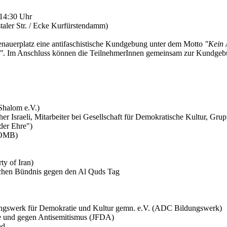
 14:30 Uhr
taler Str. / Ecke Kurfürstendamm)
nauerplatz eine antifaschistische Kundgebung unter dem Motto
"Kein 
"
. Im Anschluss können die TeilnehmerInnen gemeinsam zur Kundgebu
 Shalom e.V.)
r Israeli, Mitarbeiter bei Gesellschaft für Demokratische Kultur, Gr
er Ehre")
BOMB)
y of Iran)
ischen Bündnis gegen den Al Quds Tag
ungswerk für Demokratie und Kultur gemn. e.V. (ADC Bildungswerk)
e und gegen Antisemitismus (JFDA)
nd