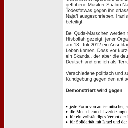
geflohene Musiker Shahin Na
Todesfatwas gegen ihn erlas
Najafi ausgeschrieben. Irani
beteiligt.
Bei Quds-Märschen werden r
Hisbollah gezeigt, jener Orga
am 18. Juli 2012 ein Anschla
Leben kamen. Dass vor kurzem
ein Skandal, der aber die de
Deutschland endlich als Terr
Verschiedene politisch und s
Kundgebung gegen den antise
Demonstriert wird gegen
jede Form von antisemitischer, a
die Menschenrechtsverletzungen
für ein vollständiges Verbot der
für Solidarität mit Israel und d