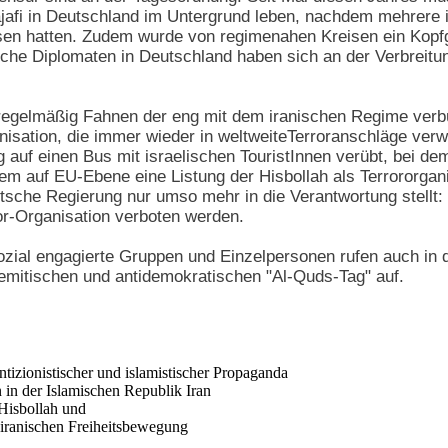
jafi in Deutschland im Untergrund leben, nachdem mehrere i
sen hatten. Zudem wurde von regimenahen Kreisen ein Kopfg
sche Diplomaten in Deutschland haben sich an der Verbreit
egelmäßig Fahnen der eng mit dem iranischen Regime verb
nisation, die immer wieder in weltweiteTerroranschläge verw
g auf einen Bus mit israelischen TouristInnen verübt, bei
 auf EU-Ebene eine Listung der Hisbollah als Terrororganisa
utsche Regierung nur umso mehr in die Verantwortung stellt:
or-Organisation verboten werden.
ozial engagierte Gruppen und Einzelpersonen rufen auch in 
mitischen und antidemokratischen "Al-Quds-Tag" auf.
ntizionistischer und islamistischer Propaganda
 in der Islamischen Republik Iran
 Hisbollah und
er iranischen Freiheitsbewegung