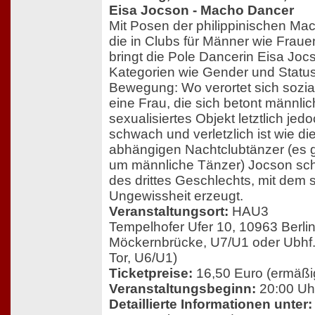
Eisa Jocson - Macho Dancer
Mit Posen der philippinischen Ma
die in Clubs für Männer wie Fraue
bringt die Pole Dancerin Eisa Joc
Kategorien wie Gender und Status
Bewegung: Wo verortet sich sozia
eine Frau, die sich betont männlic
sexualisiertes Objekt letztlich je
schwach und verletzlich ist wie d
abhängigen Nachtclubtänzer (es ge
um männliche Tänzer) Jocson scha
des drittes Geschlechts, mit dem s
Ungewissheit erzeugt.
Veranstaltungsort:
HAU3
Tempelhofer Ufer 10, 10963 Berlin
Möckernbrücke, U7/U1 oder Ubhf.
Tor, U6/U1)
Ticketpreise:
16,50 Euro (ermäßig
Veranstaltungsbeginn:
20:00 Uh
Detaillierte Informationen unter: