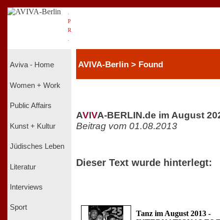
.
P
R
.
AVIVA-Berlin > Found
Aviva - Home
Women + Work
Public Affairs
A
V
I
V
A-BERLIN.de im August 20
Beitrag vom 01.08.2013
Kunst + Kultur
Jüdisches Leben
Dieser Text wurde hinterlegt:
Literatur
Interviews
Sport
Tanz im August 2013 -