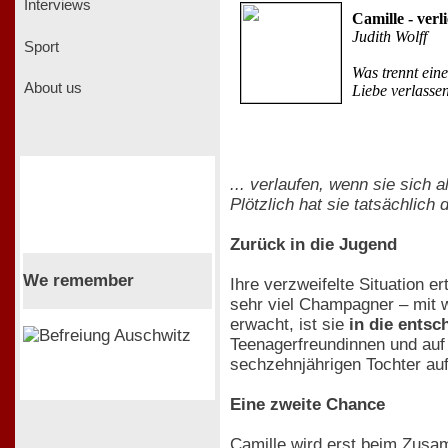
Interviews
Camille - ver
Judith Wolff
Sport
Was trennt ein
About us
Liebe verlasse
... verlaufen, wenn sie sich 
Plötzlich hat sie tatsächlich
Zurück in die Jugend
We remember
Ihre verzweifelte Situation e
sehr viel Champagner – mit 
erwacht, ist sie
in die entsc
Teenagerfreundinnen und auf i
sechzehnjährigen Tochter au
Eine zweite Chance
Camille wird erst beim Zusam