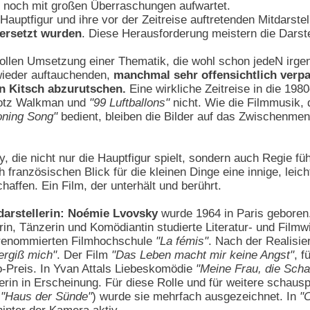
- noch mit großen Überraschungen aufwartet.
Hauptfigur und ihre vor der Zeitreise auftretenden Mitdarste
 ersetzt wurden
. Diese Herausforderung meistern die Darst
llen Umsetzung einer Thematik, die wohl schon jedeN irgen
 wieder auftauchenden,
manchmal sehr offensichtlich verp
in Kitsch abzurutschen.
Eine wirkliche Zeitreise in die 198
rotz Walkman und
"99 Luftballons"
nicht. Wie die Filmmusik, 
ning Song"
bedient, bleiben die Bilder auf das Zwischenmen
 die nicht nur die Hauptfigur spielt, sondern auch Regie f
h französischen Blick für die kleinen Dinge eine innige, le
ffen. Ein Film, der unterhält und berührt.
darstellerin: Noémie Lvovsky
wurde 1964 in Paris geboren
in, Tänzerin und Komödiantin studierte Literatur- und Film
renommierten Filmhochschule
"La fémis"
. Nach der Realisi
ergiß mich"
. Der Film
"Das Leben macht mir keine Angst"
, f
o-Preis. In Yvan Attals Liebeskomödie
"Meine Frau, die Scha
erin in Erscheinung. Für diese Rolle und für weitere schaus
,
"Haus der Sünde"
) wurde sie mehrfach ausgezeichnet. In
"C