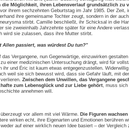
ch die Möglichkeit, ihren Lebensverlauf grundsätzlich zu 
z vor ihrem sechzehnten Geburtstag im Jahr 1985. Der Zeit, in
erhand ihre gemeinsame Tochter zeugt, sondern in der auch i
urysma stirbt. Camille beschließt, ihr Schicksal in die H
der sie zweieinhalb Jahrzehnte später für eine Andere verlass
h wird sie zulassen, dass ihre Mutter stirbt.
 Allen passiert, was würdest Du tun?"
f das Vergangene, nun Gegenwärtige, einzuwirken gestalten 
e zu einer medizinischen Untersuchung drängt, wird für volls
 ihr und Éric ist kaum etwas entgegenzustellen. Widerwillig 
ch weil sie sich bewusst wird, dass sie Gefahr läuft, mit 
 verlieren.
Zwischen dem Unwillen, das Vergangene gesch
zhafte zum Lebensglück und zur Liebe gehört
, muss sich
eschichte annehmen will.
überzeugt vor allem mit viel Wärme.
Die Figuren wachsen
ere wirken echt, ihre Eigenarten und Emotionen berühren wi
 weder auf einer wirklich neuen Idee basiert – der Vergleic