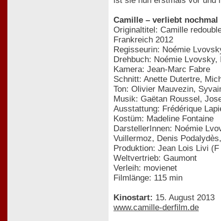
ist sie nun erstmals vor und 
Camille – verliebt nochmal
Originaltitel: Camille redoubl
Frankreich 2012
Regisseurin: Noémie Lvovsk
Drehbuch: Noémie Lvovsky, M
Kamera: Jean-Marc Fabre
Schnitt: Anette Dutertre, Mic
Ton: Olivier Mauvezin, Syvai
Musik: Gaëtan Roussel, Jos
Ausstattung: Frédérique Lapi
Kostüm: Madeline Fontaine
DarstellerInnen: Noémie Lvov
Vuillermoz, Denis Podalydès
Produktion: Jean Lois Livi 
Weltvertrieb: Gaumont
Verleih: movienet
Filmlänge: 115 min
Kinostart:
15. August 2013
www.camille-derfilm.de