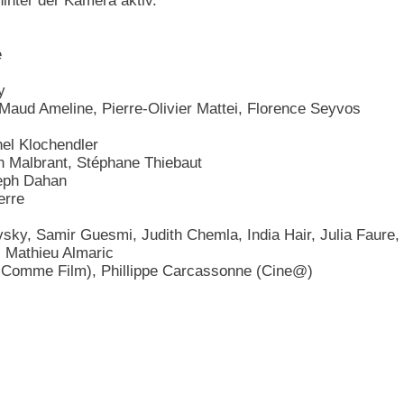
hinter der Kamera aktiv.
e
y
aud Ameline, Pierre-Olivier Mattei, Florence Seyvos
hel Klochendler
n Malbrant, Stéphane Thiebaut
eph Dahan
erre
sky, Samir Guesmi, Judith Chemla, India Hair, Julia Faure,
, Mathieu Almaric
(F Comme Film), Phillippe Carcassonne (Cine@)