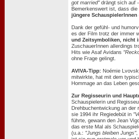
got married"
drängt sich auf 
Bemerkenswert ist, dass die 
jüngere SchauspielerInnen
Dank der gefühl- und humorvo
es der Film trotz der immer
und Zeitsymboliken, nicht 
ZuschauerInnen allerdings t
Hits wie Asaf Avidans
"Recko
ohne Frage gelingt.
AVIVA-Tipp:
Noémie Lvovsky,
mitwirkte, hat mit dem typisc
Hommage an das Leben gescha
Zur Regisseurin und Haupt
Schauspielerin und Regisseur
Drehbuchentwickung an der 
sie 1994 ihr Regiedebüt in
"V
führte, gewann den Jean Vig
das erste Mal als Schauspiel
(u.a.:
"Jungs bleiben Jungs"