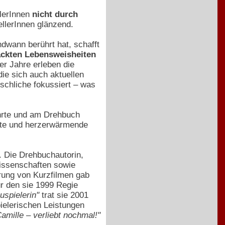
llerInnen
nicht durch
ellerInnen glänzend.
dwann berührt hat, schafft
ackten Lebensweisheiten
0er Jahre erleben die
die sich auch aktuellen
schliche fokussiert – was
ührte und am Drehbuch
ichte und herzerwärmende
. Die Drehbuchautorin,
wissenschaften sowie
erung von Kurzfilmen gab
ür den sie 1999 Regie
uspielerin"
trat sie 2001
pielerischen Leistungen
amille – verliebt nochmal!"