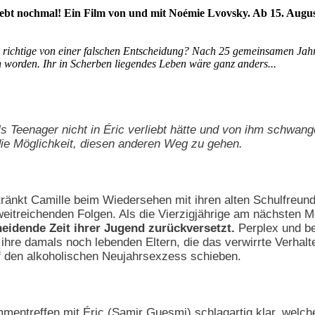
liebt nochmal! Ein Film von und mit Noémie Lvovsky. Ab 15. Augu
e richtige von einer falschen Entscheidung? Nach 25 gemeinsamen Jahr
n worden. Ihr in Scherben liegendes Leben wäre ganz anders...
als Teenager nicht in Éric verliebt hätte und von ihm schwa
 die Möglichkeit, diesen anderen Weg zu gehen.
rtränkt Camille beim Wiedersehen mit ihren alten Schulfreund
weitreichenden Folgen. Als die Vierzigjährige am nächsten
heidende Zeit ihrer Jugend zurückversetzt.
Perplex und begl
hre damals noch lebenden Eltern, die das verwirrte Verhalten
f den alkoholischen Neujahrsexzess schieben.
mentreffen mit Éric (Samir Guesmi) schlagartig klar, welch