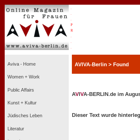
.
.
.
P
R
.
.
.
AVIVA-Berlin > Found
Aviva - Home
Women + Work
Public Affairs
A
V
I
V
A-BERLIN.de im Augus
Kunst + Kultur
Dieser Text wurde hinterleg
Jüdisches Leben
Literatur