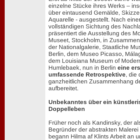
einzelne Stücke ihres Werks – in
über eintausend Gemälde, Skizz
Aquarelle - ausgestellt. Nach eine
vollständigen Sichtung des Nach
präsentiert die Ausstellung des M
Museet, Stockholm, in Zusammena
der Nationalgalerie, Staatliche M
Berlin, dem Museo Picasso, Mála
dem Louisiana Museum of Modern
Humlebaek, nun in Berlin
eine ers
umfassende Retrospektive
, die
ganzheitlichen Zusammenhang d
aufbereitet.
Unbekanntes über ein künstler
Doppelleben
Früher noch als Kandinsky, der al
Begründer der abstrakten Malerei g
begann Hilma af Klints Arbeit an u