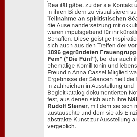
Realität gäbe, zu der sie Kontakt 
in ihren Bildern zu visualisieren s
Teilnahme an spiritistischen S
die Auseinandersetzung mit okkul
waren impulsgebend für ihr künstl
Schaffen. Diese geistige Inspirati
sich auch aus den Treffen
der von
1896 gegründeten Frauengrupp
Fem" ("Die Fünf")
, bei der auch i
ehemalige Komillitonin und leben
Freundin Anna Cassel Mitglied war
Ergebnisse der Séancen hielt die 
in zahlreichen in Ausstellung und
Begleitkatalog dokumentierten No
fest, aus denen sich auch ihre
Nä
Rudolf Steiner
, mit dem sie sich
austauschte und dem sie als Einzi
abstrakte Kunst zur Ausstellung a
vergeblich.