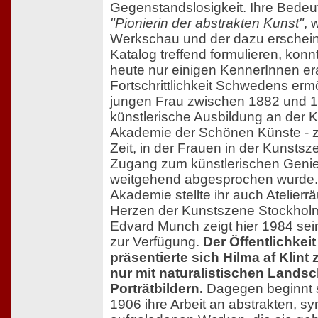
Gegenstandslosigkeit. Ihre Bedeu
"Pionierin der abstrakten Kunst"
, 
Werkschau und der dazu erschei
Katalog treffend formulieren, konn
heute nur einigen KennerInnen er
Fortschrittlichkeit Schwedens erm
jungen Frau zwischen 1882 und 1
künstlerische Ausbildung an der K
Akademie der Schönen Künste - z
Zeit, in der Frauen in der Kunstsz
Zugang zum künstlerischen Geni
weitgehend abgesprochen wurde.
Akademie stellte ihr auch Atelierr
Herzen der Kunstszene Stockhol
Edvard Munch zeigt hier 1984 sei
zur Verfügung.
Der Öffentlichkeit
präsentierte sich Hilma af Klint 
nur mit naturalistischen Landsc
Porträtbildern.
Dagegen beginnt 
1906 ihre Arbeit an abstrakten, s