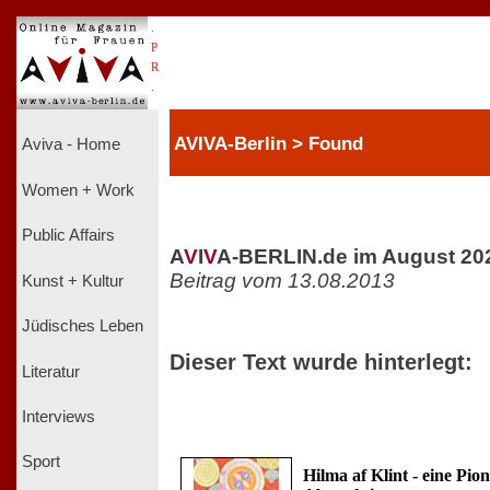
.
P
R
.
AVIVA-Berlin > Found
Aviva - Home
Women + Work
Public Affairs
A
V
I
V
A-BERLIN.de im August 20
Beitrag vom 13.08.2013
Kunst + Kultur
Jüdisches Leben
Dieser Text wurde hinterlegt:
Literatur
Interviews
Sport
Hilma af Klint - eine Pion