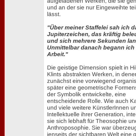
aufgeladenen Werken, die sie geh
und an der sie nur Eingeweihte te
lässt.
"Über meiner Staffelei sah ich d
Jupiterzeichen, das kräftig bele
und sich mehrere Sekunden lang
Unmittelbar danach begann ich 
Arbeit."
Die geistige Dimension spielt in Hi
Klints abstrakten Werken, in dene
zunächst eine vorwiegend organi
später eine geometrische Forme
der Symbolik entwickelte, eine
entscheidende Rolle. Wie auch K
und viele weitere KünstlerInnen u
Intellektuelle ihrer Generation, int
sie sich lebhaft für Theosophie un
Anthroposophie. Sie war überzeug
jenseits der sichtbaren Welt eine g