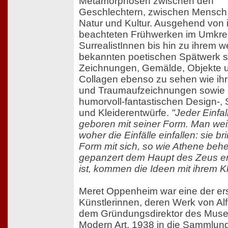
Metamorphosen zwischen den
Geschlechtern, zwischen Mensch 
Natur und Kultur. Ausgehend von i
beachteten Frühwerken im Umkrei
SurrealistInnen bis hin zu ihrem w
bekannten poetischen Spätwerk si
Zeichnungen, Gemälde, Objekte 
Collagen ebenso zu sehen wie ih
und Traumaufzeichnungen sowie 
humorvoll-fantastischen Design-,
und Kleiderentwürfe.
"Jeder Einfal
geboren mit seiner Form. Man weiß
woher die Einfälle einfallen: sie br
Form mit sich, so wie Athene beh
gepanzert dem Haupt des Zeus e
ist, kommen die Ideen mit ihrem Kl
Meret Oppenheim war eine der er
Künstlerinnen, deren Werk von Alf
dem Gründungsdirektor des Mus
Modern Art, 1938 in die Sammlun