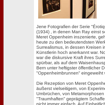
Jene Fotografien der Serie "Érotiq
(1934) , in denen Man Ray einst s
Meret Oppenheim inszenierte, ge
heute zu den bedeutendsten Wer
Surrealismus, in dessen Kreisen in
Künstlerin hoch anerkannt war. N
war die diskursive Kraft ihres Sur
spürbar, als auf dem Waisenhausp
Bern unter heftigster öffentlicher D
"Oppenheimbrunnen" eingeweiht 
Die Rezeption von Meret Oppenh
äußerst vielseitigem, von Experi
Umbrüchen, von Metamorphosen
"Traumhaften" geprägtem Schaffe
nicht immer einfach. Auf Einheitlic