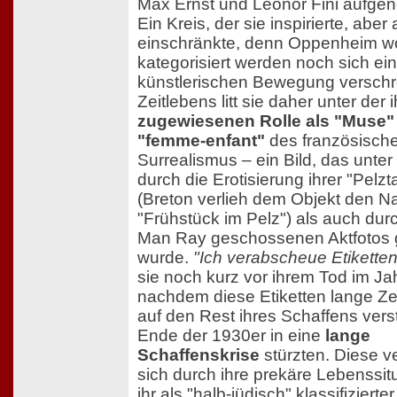
Max Ernst und Leonor Fini aufg
Ein Kreis, der sie inspirierte, aber
einschränkte, denn Oppenheim wo
kategorisiert werden noch sich ein
künstlerischen Bewegung verschr
Zeitlebens litt sie daher unter der i
zugewiesenen Rolle als "Muse"
"femme-enfant"
des französisch
Surrealismus – ein Bild, das unte
durch die Erotisierung ihrer "Pelz
(Breton verlieh dem Objekt den 
"Frühstück im Pelz") als auch dur
Man Ray geschossenen Aktfotos 
wurde.
"Ich verabscheue Etiketten
sie noch kurz vor ihrem Tod im Ja
nachdem diese Etiketten lange Zei
auf den Rest ihres Schaffens verst
Ende der 1930er in eine
lange
Schaffenskrise
stürzten. Diese v
sich durch ihre prekäre Lebenssit
ihr als "halb-jüdisch" klassifizierte