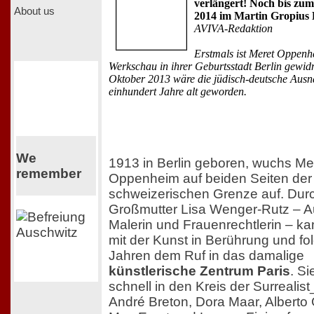
verlängert! Noch bis zum
About us
2014 im Martin Gropius
AVIVA-Redaktion
Erstmals ist Meret Oppenh
Werkschau in ihrer Geburtsstadt Berlin gewid
Oktober 2013 wäre die jüdisch-deutsche Ausn
einhundert Jahre alt geworden.
We
1913 in Berlin geboren, wuchs Me
remember
Oppenheim auf beiden Seiten der
schweizerischen Grenze auf. Durc
Großmutter Lisa Wenger-Rutz – Au
Malerin und Frauenrechtlerin – ka
mit der Kunst in Berührung und fol
Jahren dem Ruf in das damalige
künstlerische Zentrum Paris
. Si
schnell in den Kreis der Surrealis
André Breton, Dora Maar, Alberto 