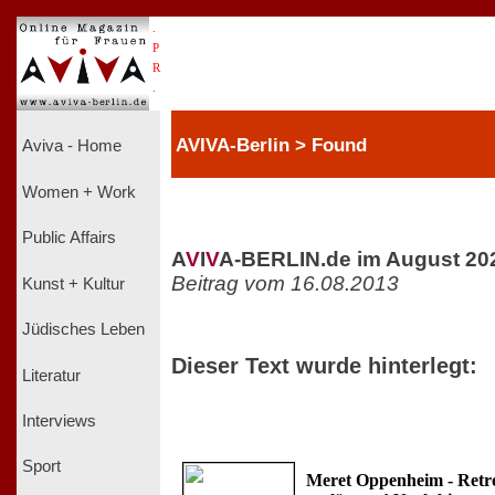
.
P
R
.
AVIVA-Berlin > Found
Aviva - Home
Women + Work
Public Affairs
A
V
I
V
A-BERLIN.de im August 20
Beitrag vom 16.08.2013
Kunst + Kultur
Jüdisches Leben
Dieser Text wurde hinterlegt:
Literatur
Interviews
Sport
Meret Oppenheim - Retr