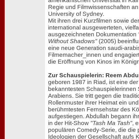
amerikanischen Universität in Kai
Regie und Filmwissenschaften an
University of Sydney.
Mit ihren drei Kurzfilmen sowie de
international ausgewerteten, vielf
ausgezeichneten Dokumentation
Without Shadows"
(2005) beeinflu
eine neue Generation saudi-arabi
Filmemacher_innen und engagierte
die Eröffnung von Kinos im Königr
Zur Schauspielerin: Reem Abdu
geboren 1987 in Riad, ist eine der
bekanntesten Schauspielerinnen 
Arabiens. Sie tritt gegen die tradit
Rollenmuster ihrer Heimat ein und
berühmtesten Fernsehstar des Kö
aufgestiegen. Abdullah begann ihr
in der Hit-Show
"Tash Ma Tash"
, 
populären Comedy-Serie, die die p
Ideologien der Gesellschaft aufs 