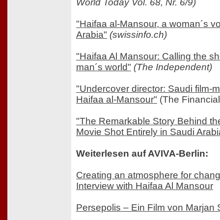
World Today Vol. 68, Nr. 6/9)
"Haifaa al-Mansour, a woman´s vo
Arabia"
(swissinfo.ch)
"Haifaa Al Mansour: Calling the sh
man´s world"
(The Independent)
"Undercover director: Saudi film-
Haifaa al-Mansour"
(The Financial
"The Remarkable Story Behind the
Movie Shot Entirely in Saudi Arabi
Weiterlesen auf AVIVA-Berlin:
Creating an atmosphere for chan
Interview with Haifaa Al Mansour
Persepolis – Ein Film von Marjan 