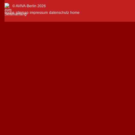
© AVIVA-Berlin 2026
suche
sitemap
impressum
datenschutz
home