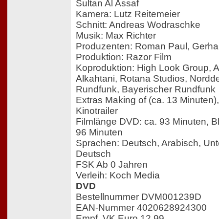
Sultan Al Assaf
Kamera: Lutz Reitemeier
Schnitt: Andreas Wodraschke
Musik: Max Richter
Produzenten: Roman Paul, Gerha
Produktion: Razor Film
Koproduktion: High Look Group, 
Alkahtani, Rotana Studios, Nordd
Rundfunk, Bayerischer Rundfunk
Extras Making of (ca. 13 Minuten),
Kinotrailer
Filmlänge DVD: ca. 93 Minuten, Bl
96 Minuten
Sprachen: Deutsch, Arabisch, Unte
Deutsch
FSK Ab 0 Jahren
Verleih: Koch Media
DVD
Bestellnummer DVM001239D
EAN-Nummer 4020628924300
Empf. VK Euro 12,99