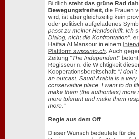
Bildlich
steht das grüne Rad dahe
Bewegungsfreiheit
, die Frauen 
wird, ist aber gleichzeitig kein pr
oder politisch aufgeladenes Symb
passt zu meiner Handschrift. Ich 
Dialog, nicht die Konfrontation"
, e
Haifaa Al Mansour in einem
Interv
Plattform
swissinfo.ch
. Auch gege
Zeitung
"The Independent"
betont
Regisseurin, die Wichtigkeit diese
Kooperationsbereitschaft:
"I don´t
an outcast. Saudi Arabia is a very
conservative place. I want to do fi
make them (the authorities) more 
more tolerant and make them re
more."
Regie aus dem Off
Dieser Wunsch bedeutete für die