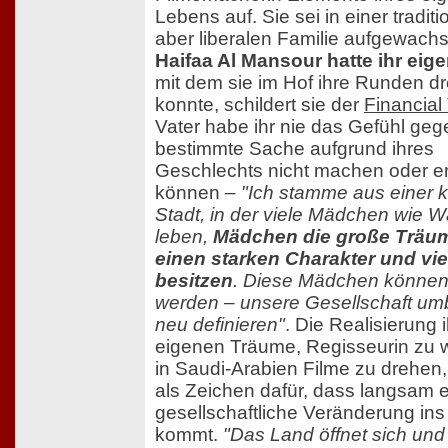
Lebens auf. Sie sei in einer traditi
aber liberalen Familie aufgewach
Haifaa Al Mansour hatte ihr eig
mit dem sie im Hof ihre Runden d
konnte, schildert sie der
Financial
Vater habe ihr nie das Gefühl geg
bestimmte Sache aufgrund ihres
Geschlechts nicht machen oder e
können –
"Ich stamme aus einer k
Stadt, in der viele Mädchen wie 
leben,
Mädchen die große Träu
einen starken Charakter und viel
besitzen
. Diese Mädchen können
werden – unsere Gesellschaft u
neu definieren"
. Die Realisierung i
eigenen Träume, Regisseurin zu 
in Saudi-Arabien Filme zu drehen, 
als Zeichen dafür, dass langsam 
gesellschaftliche Veränderung ins
kommt.
"Das Land öffnet sich und