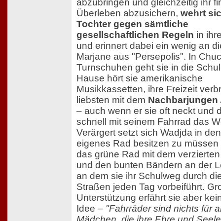
abzubringen und gleichzeitig ihr fi
Überleben abzusichern,
wehrt si
Tochter gegen sämtliche
gesellschaftlichen Regeln
in ih
und erinnert dabei ein wenig an d
Marjane aus "Persepolis". In Chuc
Turnschuhen geht sie in die Schul
Hause hört sie amerikanische
Musikkassetten, ihre Freizeit verb
liebsten mit dem
Nachbarjungen 
– auch wenn er sie oft neckt und 
schnell mit seinem Fahrrad das We
Verärgert setzt sich Wadjda in den
eigenes Rad besitzen zu müssen
das grüne Rad mit dem verziert
und den bunten Bändern an der L
an dem sie ihr Schulweg durch di
Straßen jeden Tag vorbeiführt. G
Unterstützung erfährt sie aber kei
Idee –
"Fahrräder sind nichts für 
Mädchen, die ihre Ehre und Seele 