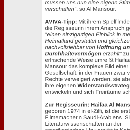
müssen uns nun eine eigene Sti
verschaffen"
, so Al Mansour.
AVIVA-Tipp:
Mit ihrem Spielfilmde
die Regisseurin ihrem Anspruch g
"einen einzigartigen Einblick in me
Heimatland gestattet und gleichzei
nachvollziehbar von
Hoffnung u
Durchhaltevermögen
erzählt"
zu 
erfrischende Weise umreißt Haifaa
Mansour das komplexe Bild einer
Gesellschaft, in der Frauen zwar v
Rechte verweigert werden, sie a
ihre eigenen
Widerstandsstrateg
entwickeln und sich Freiräume sch
Zur Regisseurin: Haifaa Al Man
geboren 1974 in el-Zilfi, ist die er
Filmemacherin Saudi-Arabiens. Si
Literaturwissenschaften an der