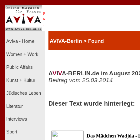
.
P
R
.
AVIVA-Berlin > Found
Aviva - Home
Women + Work
Public Affairs
A
V
I
V
A-BERLIN.de im August 20
Beitrag vom 25.03.2014
Kunst + Kultur
Jüdisches Leben
Dieser Text wurde hinterlegt:
Literatur
Interviews
Sport
Das Mädchen Wadjda - E