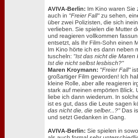
AVIVA-Berlin:
Im Kino waren Sie z
auch in
"Freier Fall"
zu sehen, ein
über zwei Polizisten, die sich inei
verlieben. Sie spielen die Mutter 
und reagieren vollkommen fassun
entsetzt, als Ihr Film-Sohn einen 
Im Kino hörte ich es dann neben m
tuscheln:
"Ist das nicht die Mare
Ist die nicht selbst lesbisch?"
Maren Kroymann:
"Freier Fall"
ist
großartiger Film geworden! Ich ha
kleine Rolle, aber alle reagieren i
stark auf meinen empörten Blick.
liebe ich dann wiederum. In solch
ist es gut, dass die Leute sagen 
das nicht die, die selber...?"
Das is
und setzt Gedanken in Gang.
AVIVA-Berlin:
Sie spielen in sowoh
als auch formal sehr unterschiedl