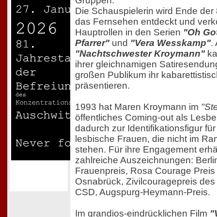
Gruppen.
Die Schauspielerin wird Ende der 
das Fernsehen entdeckt und verk
Hauptrollen in den Serien
"Oh Got
Pfarrer"
und
"Vera Wesskamp"
.
"Nachtschwester Kroymann"
ka
ihrer gleichnamigen Satiresendu
großen Publikum ihr kabarettistis
präsentieren.
1993 hat Maren Kroymann im
"St
öffentliches Coming-out als Lesbe
dadurch zur Identifikationsfigur für
lesbische Frauen, die nicht im Ra
stehen. Für ihre Engagement erhäl
zahlreiche Auszeichnungen: Berli
Frauenpreis, Rosa Courage Preis
Osnabrück, Zivilcouragepreis des 
CSD, Augspurg-Heymann-Preis.
Im grandios-eindrücklichen Film
"