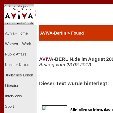
.
P
R
.
AVIVA-Berlin > Found
Aviva - Home
Women + Work
Public Affairs
A
V
I
V
A-BERLIN.de im August 20
Beitrag vom 23.08.2013
Kunst + Kultur
Jüdisches Leben
Dieser Text wurde hinterlegt:
Literatur
Interviews
Sport
Alle sollen so leben, dass 