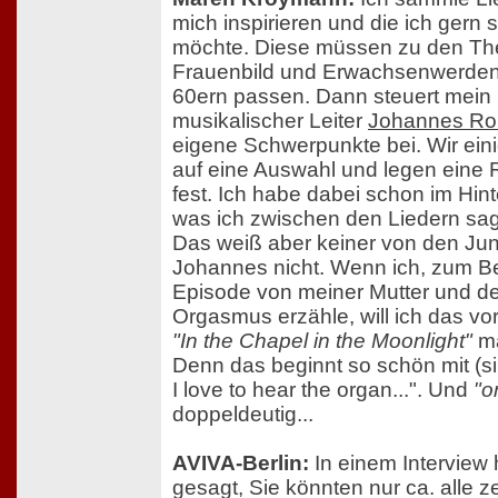
mich inspirieren und die ich gern 
möchte. Diese müssen zu den T
Frauenbild und Erwachsenwerden
60ern passen. Dann steuert mein
musikalischer Leiter
Johannes Rol
eigene Schwerpunkte bei. Wir ein
auf eine Auswahl und legen eine 
fest. Ich habe dabei schon im Hint
was ich zwischen den Liedern sage
Das weiß aber keiner von den Ju
Johannes nicht. Wenn ich, zum Bei
Episode von meiner Mutter und 
Orgasmus erzähle, will ich das vo
"In the Chapel in the Moonlight"
ma
Denn das beginnt so schön mit (si
I love to hear the organ...". Und
"o
doppeldeutig...
AVIVA-Berlin:
In einem Interview
gesagt, Sie könnten nur ca. alle 