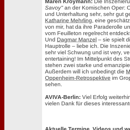
Maren Kroymann:
Die Inszenier
Savoy"
an der Komischen Oper: O
und Unterhaltung sehr, sehr gut 
Katharine Mehrling
, eine geschätz
von mir, hat da ihre Paraderolle und
vom Feuilleton regelrecht entdeck
Und
Dagmar Manzel
– sie spielt 
Hauptrolle – liebe ich. Die Inszeni
sehr viel Schwung und ist very, ve
entertaining! Im Mittelpunkt des S
stehen zwei starke und emanzipie
Außerdem will ich unbedingt die
M
Oppenheim-Retrospektive
im Gro
sehen.
AVIVA-Berlin:
Viel Erfolg weiterhi
vielen Dank für dieses interessant
Aktuelle Termine, Videos und we