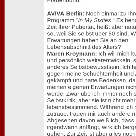
Frauenbund.
AVIVA-Berlin:
Noch einmal zu Ih
Programm
"In My Sixties"
: Es beh
Zeit Ihrer Pubertät, heißt aber nat
so, weil Sie selbst über 60 sind. 
Erwartungen haben Sie an den
Lebensabschnitt des Alters?
Maren Kroymann:
Ich will mich k
und persönlich weiterentwickeln, 
anderes Selbstbewusstsein. Ich 
gegen meine Schüchternheit und 
gekämpft und hatte Bedenken, da
meinen eigenen Erwartungen nich
werde. Zwar übe ich immer noch s
Selbstkritik, aber sie ist nicht meh
lebensbestimmend. Während ich 
zutraue, trauen mir auch andere m
Abgesehen davon weiß ich, dass
irgendwann anfängt, wirklich berg
gehen. Zur Zeit ist aber alles noch