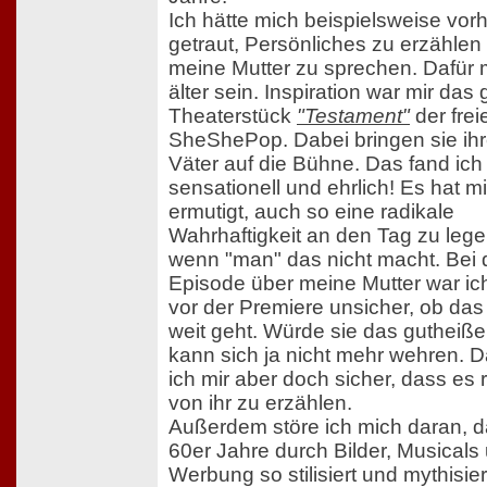
Ich hätte mich beispielsweise vorh
getraut, Persönliches zu erzählen
meine Mutter zu sprechen. Dafür
älter sein. Inspiration war mir das 
Theaterstück
"Testament"
der fre
SheShePop. Dabei bringen sie ih
Väter auf die Bühne. Das fand ich
sensationell und ehrlich! Es hat m
ermutigt, auch so eine radikale
Wahrhaftigkeit an den Tag zu leg
wenn "man" das nicht macht. Bei 
Episode über meine Mutter war ic
vor der Premiere unsicher, ob das
weit geht. Würde sie das gutheiß
kann sich ja nicht mehr wehren. 
ich mir aber doch sicher, dass es ri
von ihr zu erzählen.
Außerdem störe ich mich daran, d
60er Jahre durch Bilder, Musicals
Werbung so stilisiert und mythisie