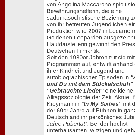
von Angelina Maccarone spielt sie
Bewährungshelferin, die eine
sadomasochistische Beziehung z
von ihr betreuten Jugendlichen ei
Produktion wird 2007 in Locarno 
Goldenen Leoparden ausgezeichn
Hautdarstellerin gewinnt den Preis
Deutschen Filmkritik.
Seit den 1980er Jahren tritt sie mi
Programmen auf, entwirft anhand 
ihrer Kindheit und Jugend und
autobiographischer Episoden in
"
und Du mit dem Stöckelschuh"
"Gebrauchte Lieder"
eine kleine
Alltagssoziologie der Zeit. Aktuell f
Kroymann in
"In My Sixties"
mit 
der 60er Jahre auf Bühnen in gan
Deutschland ihr persönliches Jub
Jahre Pubertät"
. Bei der höchst
unterhaltsamen, witzigen und geha