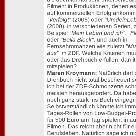
Filmen: in Produktionen, denen e
auf kommerziellen Erfolg ankommt
"Verfolgt"
(2006) oder
"UmdeinLe
(2009), in verschiedenen Serien,
Beispiel
"Mein Leben und ich"
,
"F
oder
"Bella Block"
, und auch in
Fernsehromanzen wie zuletzt
"Mut
aus"
im ZDF. Welche Kriterien mus
oder das Drehbuch erfüllen, damit
mitspielen?
Maren Kroymann:
Natürlich darf
Drehbuch nicht total bescheuert s
ich bei der ZDF-Schmonzette sc
meisten herausgefordert. Da habe
noch ganz stark ins Buch eingegri
Selbstverständlich könnte ich imme
Tages-Rollen von Low-Budget-Pr
für 500 Euro am Tag spielen, in a
Filmen. Das reicht aber nicht für e
Berufsleben. Natürlich sage ich ni