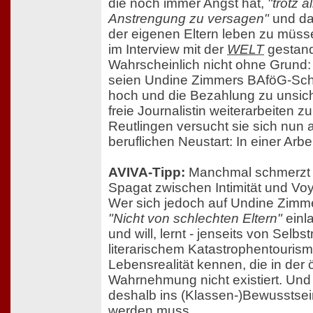
die noch immer Angst hat,
"trotz al
Anstrengung zu versagen"
und da
der eigenen Eltern leben zu müsse
im Interview mit der
WELT
gestand
Wahrscheinlich nicht ohne Grund
seien Undine Zimmers BAföG-Sch
hoch und die Bezahlung zu unsich
freie Journalistin weiterarbeiten z
Reutlingen versucht sie sich nun
beruflichen Neustart: In einer Arbe
AVIVA-Tipp:
Manchmal schmerzt e
Spagat zwischen Intimität und Vo
Wer sich jedoch auf Undine Zimm
"Nicht von schlechten Eltern"
einl
und will, lernt - jenseits von Selbs
literarischem Katastrophentourism
Lebensrealität kennen, die in der ö
Wahrnehmung nicht existiert. Und
deshalb ins (Klassen-)Bewusstsei
werden muss.