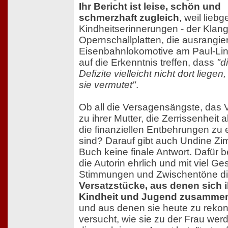
Ihr Bericht ist leise, schön und
schmerzhaft zugleich
, weil lie
Kindheitserinnerungen - der Klan
Opernschallplatten, die ausrangie
Eisenbahnlokomotive am Paul-Lin
auf die Erkenntnis treffen, dass
"d
Defizite vielleicht nicht dort liege
sie vermutet"
.
Ob all die Versagensängste, das V
zu ihrer Mutter, die Zerrissenheit a
die finanziellen Entbehrungen zu 
sind? Darauf gibt auch Undine Z
Buch keine finale Antwort. Dafür b
die Autorin ehrlich und mit viel Ge
Stimmungen und Zwischentöne d
Versatzstücke, aus denen sich i
Kindheit und Jugend zusammen
und aus denen sie heute zu rekon
versucht, wie sie zu der Frau wer