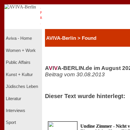
.
P
R
.
AVIVA-Berlin > Found
Aviva - Home
Women + Work
Public Affairs
A
V
I
V
A-BERLIN.de im August 20
Beitrag vom 30.08.2013
Kunst + Kultur
Jüdisches Leben
Dieser Text wurde hinterlegt:
Literatur
Interviews
Sport
Undine Zimmer - Nicht v