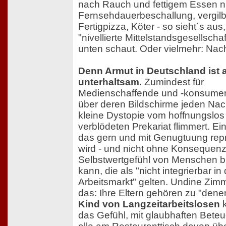
nach Rauch und fettigem Essen ni
Fernsehdauerbeschallung, vergilb
Fertigpizza, Köter - so sieht´s aus
"nivellierte Mittelstandsgesellscha
unten schaut. Oder vielmehr: Nach 
Denn Armut in Deutschland ist 
unterhaltsam.
Zumindest für
Medienschaffende und -konsumen
über deren Bildschirme jeden Nac
kleine Dystopie vom hoffnungslos
verblödeten Prekariat flimmert. Ein 
das gern und mit Genugtuung repr
wird - und nicht ohne Konsequenz
Selbstwertgefühl von Menschen b
kann, die als "nicht integrierbar in
Arbeitsmarkt" gelten. Undine Zim
das: Ihre Eltern gehören zu "denen
Kind von Langzeitarbeitslosen
k
das Gefühl, mit glaubhaften Bete