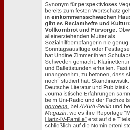
Synonym für perspektivloses Vege
bereits zum festen Wortschatz ge
in einkommensschwachen Haus
gibt es Reclamhefte und Kulturr
Vollkornbrot und Fürsorge.
Obwo
alleinerziehenden Mutter als
Sozialhilfeempfängerin nie genug 
Sonntagsausflüge oder Festtagse
hat Undine Zimmer ihren Schulabs
Schweden gemacht, Klarinettenunt
und Ballettstunden erhalten. Fast i
unangenehm, zu betonen, dass si
noch" studiert hat: Skandinavistik
Deutsche Literatur und Publizistik.
Journalistische Erfahrungen samm
beim Uni-Radio und der Fachzeitsc
norroena
, bei
AVIVA-Berlin
und b
Magazin
, wo es ihre Reportage
"M
Hartz-IV-Familie"
erst auf die Titel
schließlich auf die Nominiertenlist