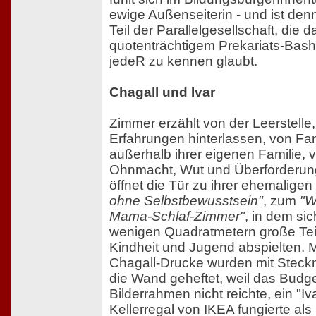
ewige Außenseiterin - und ist den
Teil der Parallelgesellschaft, die 
quotenträchtigem Prekariats-Bash
jedeR zu kennen glaubt.
Chagall und Ivar
Zimmer erzählt von der Leerstelle,
Erfahrungen hinterlassen, von Fam
außerhalb ihrer eigenen Familie, 
Ohnmacht, Wut und Überforderung
öffnet die Tür zu ihrer ehemaligen
ohne Selbstbewusstsein"
, zum
"W
Mama-Schlaf-Zimmer"
, in dem sic
wenigen Quadratmetern große Teil
Kindheit und Jugend abspielten. 
Chagall-Drucke wurden mit Steck
die Wand geheftet, weil das Budge
Bilderrahmen nicht reichte, ein "Iva
Kellerregal von IKEA fungierte als 