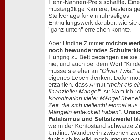
Henri-Nannen-Preis schaffte. Eine
mustergültige Karriere, bestens ge
Steilvorlage für ein rührseliges
Enthüllungswerk darüber, wie sie 
"ganz unten" erreichen konnte.
Aber Undine Zimmer
möchte wede
noch bewunderndes Schulterkl
Hungrig zu Bett gegangen sei sie 
nie, und auch bei dem Wort "Kind
müsse sie eher an
"Oliver Twist"
a
eigenes Leben denken. Dafür möc
erzählen, dass Armut
"mehr als ei
finanzieller Mangel"
ist: Nämlich
"
Kombination vieler Mängel über e
Zeit, die sich vielleicht einmal aus 
Mängeln entwickelt haben"
.
Unsic
Fatalismus und Selbstzweifel
bl
wenn der Kontostand schwarze Za
Undine, Wandererin zwischen zwe
fühlt sich im BildungsbürgerInnen