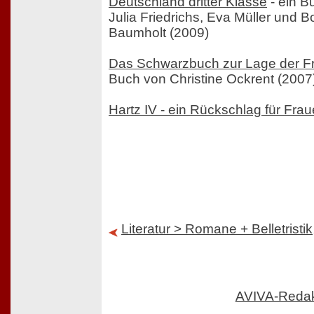
Deutschland dritter Klasse
- ein B
Julia Friedrichs, Eva Müller und Bo
Baumholt (2009)
Das Schwarzbuch zur Lage der F
Buch von Christine Ockrent (2007
Hartz IV - ein Rückschlag für Fra
Literatur > Romane + Belletristik
AVIVA-Reda