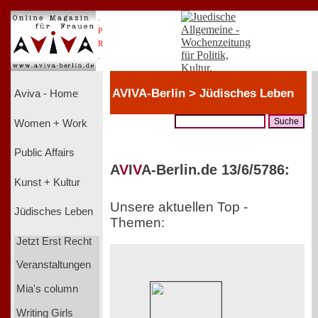
.
P
R
.
AVIVA-Berlin > Jüdisches Leben
Aviva - Home
Women + Work
Public Affairs
A
V
I
V
A-Berlin.de 13/6/5786:
Kunst + Kultur
Unsere aktuellen Top -
Jüdisches Leben
Themen:
Jetzt Erst Recht
Veranstaltungen
Mia's column
Writing Girls