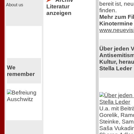
bereit ist, n
About us
Literatur
finden.
anzeigen
Mehr zum Film
Kinotermine 
www.neuevis
Über jeden 
Antisemitis
Kultur, her
We
Stella Leder
remember
U.a. mit Beit
Gorelik, Ra
Steinke, Samu
Saša Vukadin