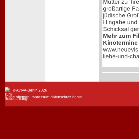
Mutter zu ihr
großartige F
jüdische Groß
Hingabe und 
Schicksal ge
Mehr zum Film
Kinotermine 
www.neuevisi
liebe-und-ch
© AVIVA-Berlin 2026
suche
sitemap
impressum
datenschutz
home