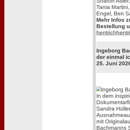
Sharon Adler
Tania Martini
Engel, Ben Sa
Mehr Infos 
Bestellung u
hentrichhentr
Ingeborg Ba
der einmal ic
25. Juni 202
In dem inspir
Dokumentarfi
Sandra Hüller
Ausnahmeaut
mit Original
Bachmanns Sc