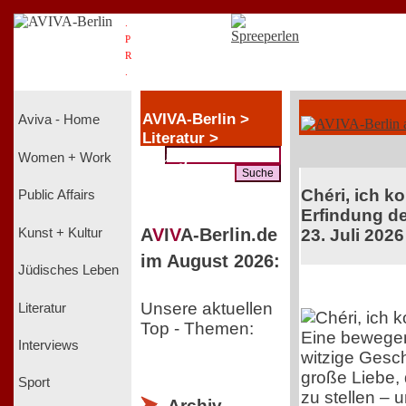
.
P
R
.
AVIVA-Berlin >
Aviva - Home
Literatur >
Youngsters
Women + Work
Chéri, ich k
Public Affairs
Erfindung de
A
V
I
V
A-Berlin.de
Kunst + Kultur
23. Juli 2026
im August 2026:
Jüdisches Leben
Unsere aktuellen
Literatur
Top - Themen:
Eine bewege
Interviews
witzige Gesch
große Liebe, 
Sport
zu stellen – 
Archiv