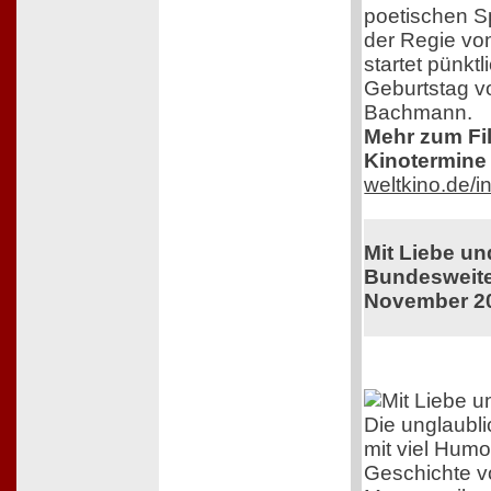
poetischen S
der Regie von
startet pünkt
Geburtstag v
Bachmann.
Mehr zum Film
Kinotermine 
weltkino.de/
Mit Liebe u
Bundesweiter
November 2
Die unglaubl
mit viel Humo
Geschichte v