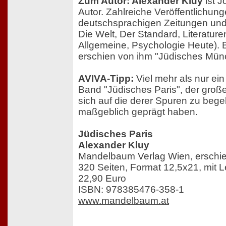
Zum Autor: Alexander Kluy
ist J
Autor. Zahlreiche Veröffentlichung
deutschsprachigen Zeitungen und Z
Die Welt, Der Standard, Literature
Allgemeine, Psychologie Heute).
erschien von ihm "Jüdisches Mün
AVIVA-Tipp:
Viel mehr als nur ein
Band "Jüdisches Paris", der große
sich auf die derer Spuren zu bege
maßgeblich geprägt haben.
Jüdisches Paris
Alexander Kluy
Mandelbaum Verlag Wien, erschi
320 Seiten, Format 12,5x21, mit
22,90 Euro
ISBN: 978385476-358-1
www.mandelbaum.at