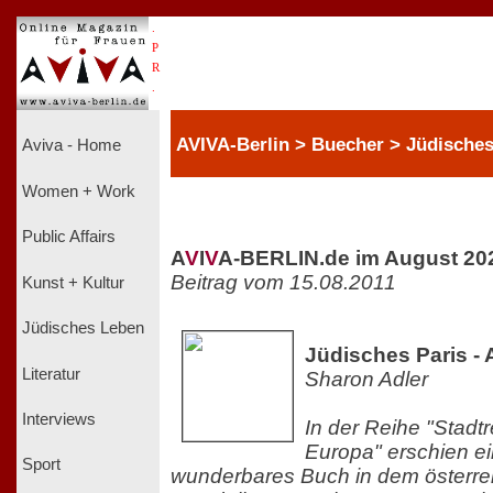
.
P
R
.
AVIVA-Berlin > Buecher > Jüdische
Aviva - Home
Women + Work
Public Affairs
A
V
I
V
A-BERLIN.de im August 20
Beitrag vom 15.08.2011
Kunst + Kultur
Jüdisches Leben
Jüdisches Paris - 
Literatur
Sharon Adler
Interviews
In der Reihe "Stadt
Europa" erschien ei
Sport
wunderbares Buch in dem österre