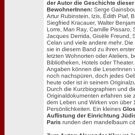
der Autor die Geschichte dieser
BewohnerInnen:
Serge Gainsbour
Artur Rubinstein, Izis, Édith Piaf,
Siegfried Kracauer, Walter Benjamin
Lorre, Man Ray, Camille Pissaro,
Jacques Derrida, Gisèle Freund, 
Celan und viele andere mehr. Die
sie in diesem Band zu ihren ersten
letzten Wohnorten oder Ateliers,
Bibliotheken, Hotels oder Theate
Angaben können die LeserInnen v
noch nachspüren, doch jedes Geb
heute oder ist in seinem Originalz
Durch die Kurzbiographien und di
Originaldokumenten erfahren sie 
dem Leben und Wirken von über 
Persönlichkeiten. Ein kleines
Glos
Auflistung der Einrichtung Jüd
Paris
runden den mandelbaum
ci