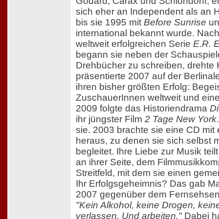
Godard, Carax und Schlöndorff, ei
sich eher an Independent als an H
bis sie 1995 mit
Before Sunrise
u
international bekannt wurde. Nach 
weltweit erfolgreichen Serie
E.R. 
begann sie neben der Schauspiel
Drehbücher zu schreiben, drehte 
präsentierte 2007 auf der Berlinal
ihren bisher größten Erfolg: Begei
ZuschauerInnen weltweit und ein
2009 folgte das Historiendrama
Di
ihr jüngster Film
2 Tage New York
sie. 2003 brachte sie eine CD mi
heraus, zu denen sie sich selbst m
begleitet. Ihre Liebe zur Musik tei
an ihrer Seite, dem Filmmusikko
Streitfeld, mit dem sie einen gem
Ihr Erfolgsgeheimnis? Das gab Ma
2007 gegenüber dem Fernsehsend
"Kein Alkohol, keine Drogen, kein
verlassen. Und arbeiten."
Dabei ha