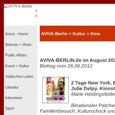
.
P
R
.
AVIVA-Berlin > Kultur > Kino
Aviva - Home
Women + Work
Public Affairs
A
V
I
V
A-BERLIN.de im August 20
Beitrag vom 26.06.2012
Kunst + Kultur
Jüdisches Leben
2 Tage New York. E
Literatur
Julie Delpy. Kinost
Marie Heidingsfelde
Interviews
Binationaler Patchw
Sport
Familienbesuch, Kulturschock un