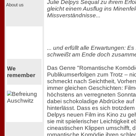
Julie Delpys Sequal zu ihrem Erfol
About us
gleicht einem Ausflug ins Minenfel
Missverständnisse...
... und erfüllt alle Erwartungen: Es 
schweißt am Ende doch zusamm
Das Genre "Romantische Komödie"
We
Publikumserfolgen zum Trotz – nich
remember
schmeckt nach Seichtheit, Vorher
immer gleichen Geschichten: Film
höchstens an verregneten Sonnt
dabei schokoladige Abdrücke auf
hinterlässt. Dass es sich trotzdem l
Delpys neuen Film ins Kino zu geh
sie mit spielerischer Leichtigkeit 
cineastischen Klippen umschifft, 
romantische Komödie ihren schlec