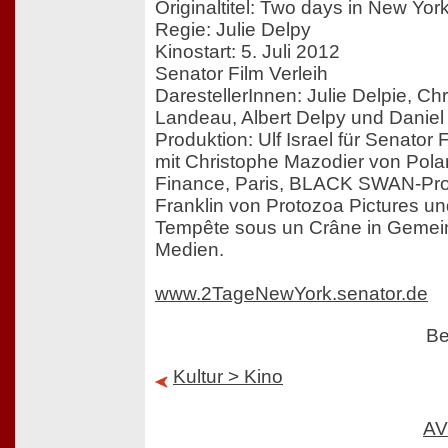
Originaltitel: Two days in New Yor
Regie: Julie Delpy
Kinostart: 5. Juli 2012
Senator Film Verleih
DarestellerInnen: Julie Delpie, Ch
Landeau, Albert Delpy und Daniel
Produktion: Ulf Israel für Senato
mit Christophe Mazodier von Pola
Finance, Paris, BLACK SWAN-Pro
Franklin von Protozoa Pictures un
Tempête sous un Crâne in Gemein
Medien.
www.2TageNewYork.senator.de
Be
Kultur > Kino
AV