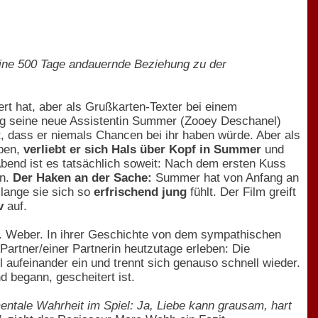
seine 500 Tage andauernde Beziehung zu der
ert hat, aber als Grußkarten-Texter bei einem
ung seine neue Assistentin Summer (Zooey Deschanel)
et, dass er niemals Chancen bei ihr haben würde. Aber als
aben,
verliebt er sich Hals über Kopf in Summer
und
Abend ist es tatsächlich soweit: Nach dem ersten Kuss
en.
Der Haken an der Sache:
Summer hat von Anfang an
 lange sie sich so
erfrischend jung
fühlt. Der Film greift
v
auf.
 Weber. In ihrer Geschichte von dem sympathischen
artner/einer Partnerin heutzutage erleben: Die
 aufeinander ein und trennt sich genauso schnell wieder.
d begann, gescheitert ist.
ntale Wahrheit im Spiel: Ja, Liebe kann grausam, hart