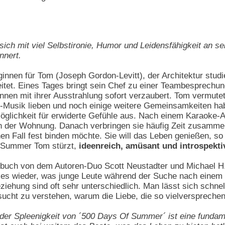
 sich mit viel Selbstironie, Humor und Leidensfähigkeit an 
nnert.
ginnen für Tom (Joseph Gordon-Levitt), der Architektur studi
beitet. Eines Tages bringt sein Chef zu einer Teambesprech
gInnen mit ihrer Ausstrahlung sofort verzaubert. Tom vermut
die-Musik lieben und noch einige weitere Gemeinsamkeiten h
 Möglichkeit für erwiderte Gefühle aus. Nach einem Karaoke-
 in der Wohnung. Danach verbringen sie häufig Zeit zusamm
nen Fall fest binden möchte. Sie will das Leben genießen, so
s Summer Tom stürzt,
ideenreich, amüsant und introspekti
buch von dem Autoren-Duo Scott Neustadter und Michael H.
eles wieder, was junge Leute während der Suche nach einem P
iehung sind oft sehr unterschiedlich. Man lässt sich schnell
sucht zu verstehen, warum die Liebe, die so vielversprechen
er Spleenigkeit von ´500 Days Of Summer´ ist eine fundame