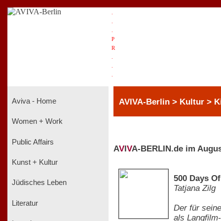
.
.
.
P
R
.
.
.
AVIVA-Berlin > Kultur > K
Aviva - Home
Women + Work
Public Affairs
A
V
I
V
A-BERLIN.de im Augus
Kunst + Kultur
500 Days O
Jüdisches Leben
Tatjana Zilg
Literatur
Der für sein
als Langfilm-