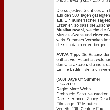
und schwierig sein, aber sie
Die subjektive Sicht des am 
aus den 500 Tagen gezeigte
auf. Ein
numerischer Tages
Erzähler, so dass die Zuschau
Musikauswahl
, welche die 
Musical-Szene und
einer zw
wirkt Summers Verhalten imme
die sich dahinter verbergen -
AVIVA-Tipp:
Die Essenz der 
enthält viel Potential, welc
den Charakteren, die nicht d
Ein Herbstfilm, der sich wie 
(500) Days Of Summer
USA 2009
Regie: Marc Webb
Drehbuch: Scott Neustadter,
DarstellerInnen: Zooey Desc
Filmlänge: 97 Minuten
Verleih: 20th Century Fox