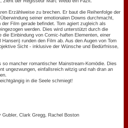
"
, zieht der Regisseur Marc Webb ein Fazit.
aren Erzählweise zu brechen. Er baut die Reihenfolge der
r Überwindung seiner emotionalen Downs durchmacht,
 der Film gerade befindet. Tom agiert zugleich als
neingezogen werden. Dies wird unterstützt durch die
ie die Einbindung von Comic-haften Elementen, einer
 Hansen) runden den Film ab. Aus den Augen von Tom
bjektive Sicht - inklusive der Wünsche und Bedürfnisse,
es so mancher romantischer Mainstream-Komödie. Dies
ent ungezwungen, einfallsreich witzig und nah dran an
ren.
leichtgängig in die Seele schmiegt!
y Gubler, Clark Gregg, Rachel Boston