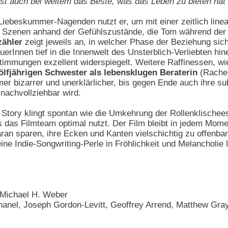
 ist auch bei weitem das Beste, was das Leben zu bieten hat
Liebeskummer-Nagenden nutzt er, um mit einer zeitlich line
n Szenen anhand der Gefühlszustände, die Tom während de
zähler
zeigt jeweils an, in welcher Phase der Beziehung sich
erInnen tief in die Innenwelt des Unsterblich-Verliebten hi
Stimmungen exzellent widerspiegelt. Weitere Raffinessen, w
ölfjährigen Schwester als lebensklugen Beraterin
(Rachel
r bizarrer und unerklärlicher, bis gegen Ende auch ihre su
 nachvollziehbar wird.
Story klingt spontan wie die Umkehrung der Rollenklische
hes das Filmteam optimal nutzt. Der Film bleibt in jedem Mom
aran sparen, ihre Ecken und Kanten vielschichtig zu offenba
eine Indie-Songwriting-Perle in Fröhlichkeit und Melancholie 
 Michael H. Weber
hanel, Joseph Gordon-Levitt, Geoffrey Arrend, Matthew Gra